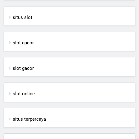
situs slot
slot gacor
slot gacor
slot online
situs terpercaya