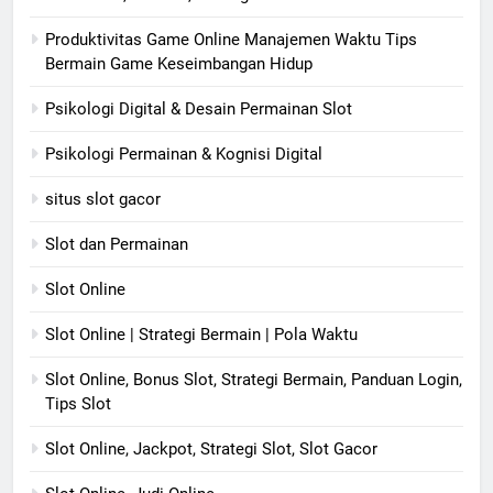
Produktivitas Game Online Manajemen Waktu Tips
Bermain Game Keseimbangan Hidup
Psikologi Digital & Desain Permainan Slot
Psikologi Permainan & Kognisi Digital
situs slot gacor
Slot dan Permainan
Slot Online
Slot Online | Strategi Bermain | Pola Waktu
Slot Online, Bonus Slot, Strategi Bermain, Panduan Login,
Tips Slot
Slot Online, Jackpot, Strategi Slot, Slot Gacor