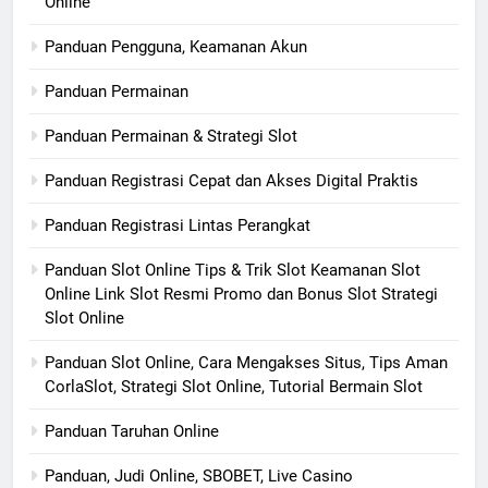
Online
Panduan Pengguna, Keamanan Akun
Panduan Permainan
Panduan Permainan & Strategi Slot
Panduan Registrasi Cepat dan Akses Digital Praktis
Panduan Registrasi Lintas Perangkat
Panduan Slot Online Tips & Trik Slot Keamanan Slot
Online Link Slot Resmi Promo dan Bonus Slot Strategi
Slot Online
Panduan Slot Online, Cara Mengakses Situs, Tips Aman
CorlaSlot, Strategi Slot Online, Tutorial Bermain Slot
Panduan Taruhan Online
Panduan, Judi Online, SBOBET, Live Casino