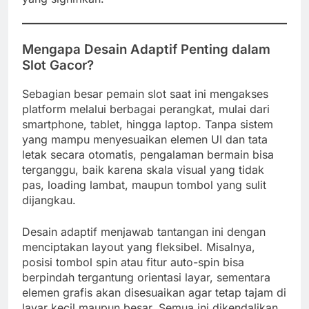
Mengapa Desain Adaptif Penting dalam
Slot Gacor?
Sebagian besar pemain slot saat ini mengakses
platform melalui berbagai perangkat, mulai dari
smartphone, tablet, hingga laptop. Tanpa sistem
yang mampu menyesuaikan elemen UI dan tata
letak secara otomatis, pengalaman bermain bisa
terganggu, baik karena skala visual yang tidak
pas, loading lambat, maupun tombol yang sulit
dijangkau.
Desain adaptif menjawab tantangan ini dengan
menciptakan layout yang fleksibel. Misalnya,
posisi tombol spin atau fitur auto-spin bisa
berpindah tergantung orientasi layar, sementara
elemen grafis akan disesuaikan agar tetap tajam di
layar kecil maupun besar. Semua ini dikendalikan