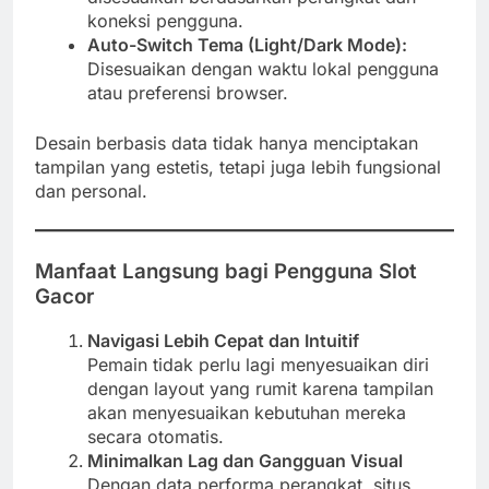
koneksi pengguna.
Auto-Switch Tema (Light/Dark Mode):
Disesuaikan dengan waktu lokal pengguna
atau preferensi browser.
Desain berbasis data tidak hanya menciptakan
tampilan yang estetis, tetapi juga lebih fungsional
dan personal.
Manfaat Langsung bagi Pengguna Slot
Gacor
Navigasi Lebih Cepat dan Intuitif
Pemain tidak perlu lagi menyesuaikan diri
dengan layout yang rumit karena tampilan
akan menyesuaikan kebutuhan mereka
secara otomatis.
Minimalkan Lag dan Gangguan Visual
Dengan data performa perangkat, situs