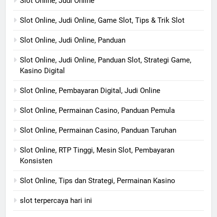
Slot Online, Judi Online
Slot Online, Judi Online, Game Slot, Tips & Trik Slot
Slot Online, Judi Online, Panduan
Slot Online, Judi Online, Panduan Slot, Strategi Game,
Kasino Digital
Slot Online, Pembayaran Digital, Judi Online
Slot Online, Permainan Casino, Panduan Pemula
Slot Online, Permainan Casino, Panduan Taruhan
Slot Online, RTP Tinggi, Mesin Slot, Pembayaran
Konsisten
Slot Online, Tips dan Strategi, Permainan Kasino
slot terpercaya hari ini