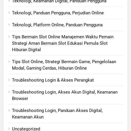
Teknologi, Keamanan Digital, Panduan Pengguna
Teknologi, Panduan Pengguna, Perjudian Online
Teknologi, Platform Online, Panduan Pengguna
Tips Bermain Slot Online Manajemen Waktu Pemain
Strategi Aman Bermain Slot Edukasi Pemula Slot
Hiburan Digital
Tips Slot Online, Strategi Bermain Game, Pengelolaan
Modal, Gaming Cerdas, Hiburan Online
Troubleshooting Login & Akses Perangkat
Troubleshooting Login, Akses Akun Digital, Keamanan
Browser
Troubleshooting Login, Panduan Akses Digital,
Keamanan Akun
Uncategorized