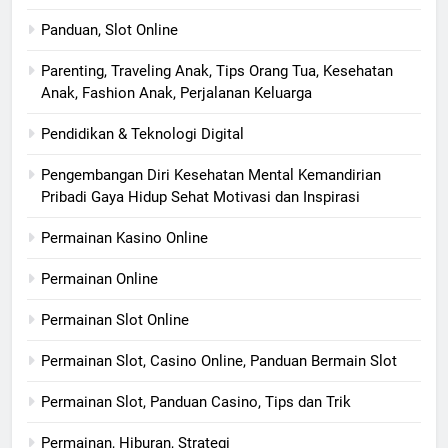
Panduan, Slot Online
Parenting, Traveling Anak, Tips Orang Tua, Kesehatan
Anak, Fashion Anak, Perjalanan Keluarga
Pendidikan & Teknologi Digital
Pengembangan Diri Kesehatan Mental Kemandirian
Pribadi Gaya Hidup Sehat Motivasi dan Inspirasi
Permainan Kasino Online
Permainan Online
Permainan Slot Online
Permainan Slot, Casino Online, Panduan Bermain Slot
Permainan Slot, Panduan Casino, Tips dan Trik
Permainan, Hiburan, Strategi