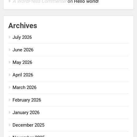
A WordPress Commenter
on
Hello world!
Archives
July 2026
June 2026
May 2026
April 2026
March 2026
February 2026
January 2026
December 2025