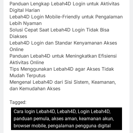
Panduan Lengkap Lebah4D Login untuk Aktivitas
Digital Harian
Lebah4D Login Mobile-Friendly untuk Pengalaman
Lebih Nyaman
Solusi Cepat Saat Lebah4D Login Tidak Bisa
Diakses
Lebah4D Login dan Standar Kenyamanan Akses
Online
Panduan Lebah4D untuk Meningkatkan Efisiensi
Aktivitas Online
Tips Menggunakan Lebah4D agar Akses Tidak
Mudah Terputus
Mengenal Lebah4D dari Sisi Sistem, Keamanan,
dan Kemudahan Akses
Tagged:
Cara login Lebah4D, Lebah4D, Login Lebah4D,
panduan pemula, akses aman, keamanan akun,
browser mobile, pengalaman pengguna digital