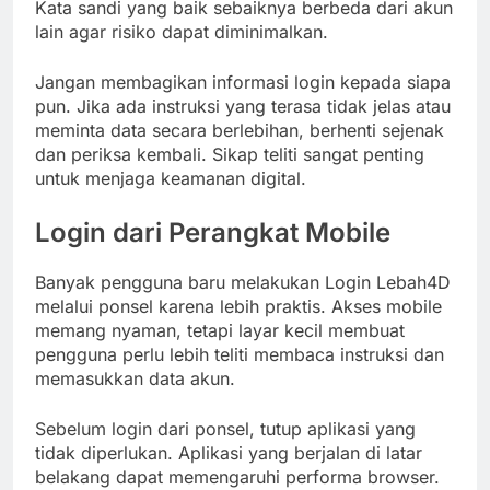
Kata sandi yang baik sebaiknya berbeda dari akun
lain agar risiko dapat diminimalkan.
Jangan membagikan informasi login kepada siapa
pun. Jika ada instruksi yang terasa tidak jelas atau
meminta data secara berlebihan, berhenti sejenak
dan periksa kembali. Sikap teliti sangat penting
untuk menjaga keamanan digital.
Login dari Perangkat Mobile
Banyak pengguna baru melakukan Login Lebah4D
melalui ponsel karena lebih praktis. Akses mobile
memang nyaman, tetapi layar kecil membuat
pengguna perlu lebih teliti membaca instruksi dan
memasukkan data akun.
Sebelum login dari ponsel, tutup aplikasi yang
tidak diperlukan. Aplikasi yang berjalan di latar
belakang dapat memengaruhi performa browser.