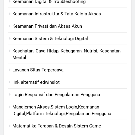
Keamanan Digital & Troubleshooting
Keamanan Infrastruktur & Tata Kelola Akses
Keamanan Privasi dan Akses Akun
Keamanan Sistem & Teknologi Digital
Kesehatan, Gaya Hidup, Kebugaran, Nutrisi, Kesehatan
Mental
Layanan Situs Terpercaya
link alternatif edwinslot
Login Responsif dan Pengalaman Pengguna
Manajemen Akses,Sistem Login,Keamanan
Digital,Platform Teknologi,Pengalaman Pengguna
Matematika Terapan & Desain Sistem Game