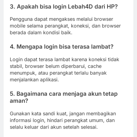
3. Apakah bisa login Lebah4D dari HP?
Pengguna dapat mengakses melalui browser
mobile selama perangkat, koneksi, dan browser
berada dalam kondisi baik.
4. Mengapa login bisa terasa lambat?
Login dapat terasa lambat karena koneksi tidak
stabil, browser belum diperbarui, cache
menumpuk, atau perangkat terlalu banyak
menjalankan aplikasi.
5. Bagaimana cara menjaga akun tetap
aman?
Gunakan kata sandi kuat, jangan membagikan
informasi login, hindari perangkat umum, dan
selalu keluar dari akun setelah selesai.