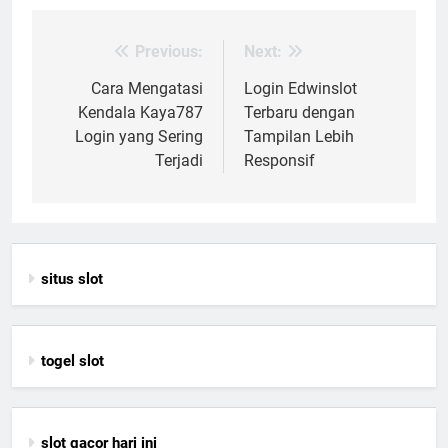
Previous:
Next:
Post
navigation
Cara Mengatasi
Login Edwinslot
Kendala Kaya787
Terbaru dengan
Login yang Sering
Tampilan Lebih
Terjadi
Responsif
situs slot
togel slot
slot gacor hari ini