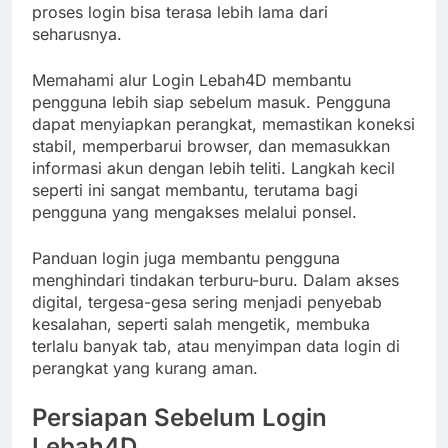
proses login bisa terasa lebih lama dari
seharusnya.
Memahami alur Login Lebah4D membantu
pengguna lebih siap sebelum masuk. Pengguna
dapat menyiapkan perangkat, memastikan koneksi
stabil, memperbarui browser, dan memasukkan
informasi akun dengan lebih teliti. Langkah kecil
seperti ini sangat membantu, terutama bagi
pengguna yang mengakses melalui ponsel.
Panduan login juga membantu pengguna
menghindari tindakan terburu-buru. Dalam akses
digital, tergesa-gesa sering menjadi penyebab
kesalahan, seperti salah mengetik, membuka
terlalu banyak tab, atau menyimpan data login di
perangkat yang kurang aman.
Persiapan Sebelum Login
Lebah4D