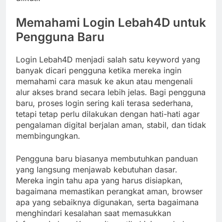
Memahami Login Lebah4D untuk
Pengguna Baru
Login Lebah4D menjadi salah satu keyword yang
banyak dicari pengguna ketika mereka ingin
memahami cara masuk ke akun atau mengenali
alur akses brand secara lebih jelas. Bagi pengguna
baru, proses login sering kali terasa sederhana,
tetapi tetap perlu dilakukan dengan hati-hati agar
pengalaman digital berjalan aman, stabil, dan tidak
membingungkan.
Pengguna baru biasanya membutuhkan panduan
yang langsung menjawab kebutuhan dasar.
Mereka ingin tahu apa yang harus disiapkan,
bagaimana memastikan perangkat aman, browser
apa yang sebaiknya digunakan, serta bagaimana
menghindari kesalahan saat memasukkan