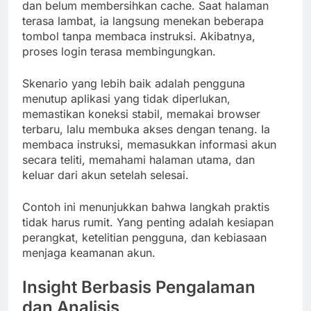
dan belum membersihkan cache. Saat halaman
terasa lambat, ia langsung menekan beberapa
tombol tanpa membaca instruksi. Akibatnya,
proses login terasa membingungkan.
Skenario yang lebih baik adalah pengguna
menutup aplikasi yang tidak diperlukan,
memastikan koneksi stabil, memakai browser
terbaru, lalu membuka akses dengan tenang. Ia
membaca instruksi, memasukkan informasi akun
secara teliti, memahami halaman utama, dan
keluar dari akun setelah selesai.
Contoh ini menunjukkan bahwa langkah praktis
tidak harus rumit. Yang penting adalah kesiapan
perangkat, ketelitian pengguna, dan kebiasaan
menjaga keamanan akun.
Insight Berbasis Pengalaman
dan Analisis