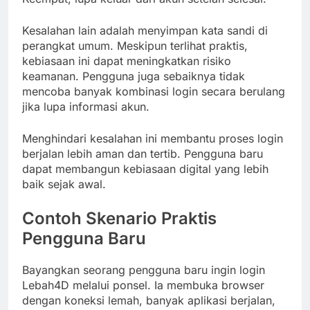
Kesalahan lain adalah menyimpan kata sandi di
perangkat umum. Meskipun terlihat praktis,
kebiasaan ini dapat meningkatkan risiko
keamanan. Pengguna juga sebaiknya tidak
mencoba banyak kombinasi login secara berulang
jika lupa informasi akun.
Menghindari kesalahan ini membantu proses login
berjalan lebih aman dan tertib. Pengguna baru
dapat membangun kebiasaan digital yang lebih
baik sejak awal.
Contoh Skenario Praktis
Pengguna Baru
Bayangkan seorang pengguna baru ingin login
Lebah4D melalui ponsel. Ia membuka browser
dengan koneksi lemah, banyak aplikasi berjalan,