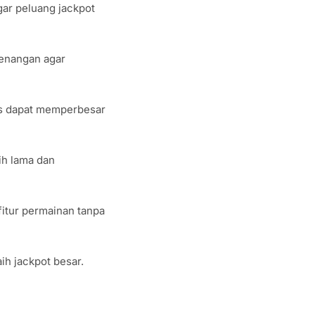
ar peluang jackpot
menangan agar
ns dapat memperbesar
ih lama dan
tur permainan tanpa
ih jackpot besar.