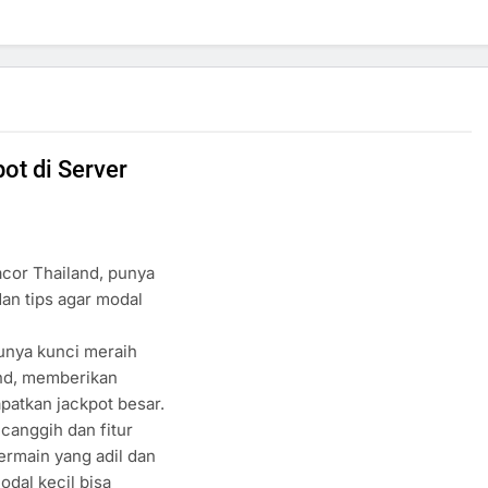
t di Server
cor Thailand, punya
dan tips agar modal
tunya kunci meraih
land, memberikan
atkan jackpot besar.
canggih dan fitur
rmain yang adil dan
dal kecil bisa