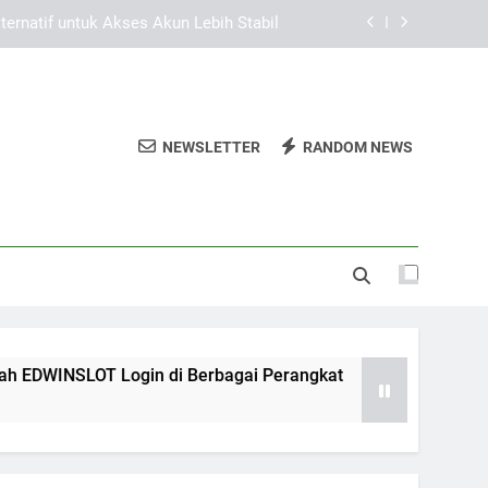
ernatif untuk Akses Akun Lebih Stabil
WINSLOT Login di Berbagai Perangkat
rbaru dengan Tampilan Lebih Responsif
NEWSLETTER
RANDOM NEWS
si Masalah Umum pada TIARA4D Login
ernatif untuk Akses Akun Lebih Stabil
ntik.
WINSLOT Login di Berbagai Perangkat
rbaru dengan Tampilan Lebih Responsif
T Login di Berbagai Perangkat
Login Edwinslot Terbar
2 Months Ago