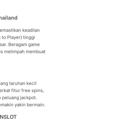
hailand
mastikan keadilan
to Player) tinggi
sar. Beragam game
nus melimpah membuat
ang taruhan kecil
at fitur free spins,
n peluang jackpot.
emakin yakin bermain.
WINSLOT