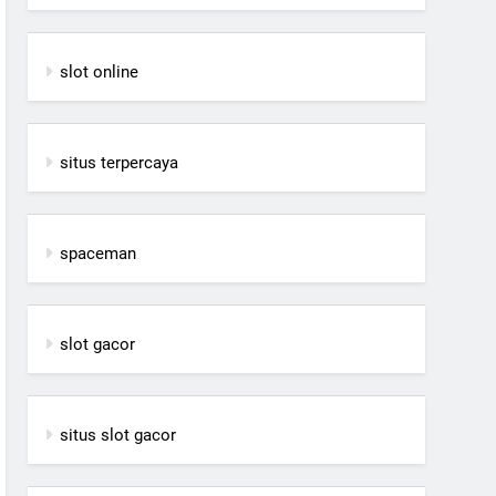
slot online
situs terpercaya
spaceman
slot gacor
situs slot gacor