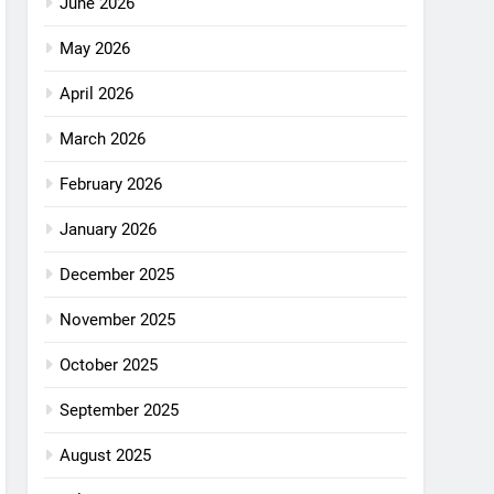
June 2026
May 2026
April 2026
March 2026
February 2026
January 2026
December 2025
November 2025
October 2025
September 2025
August 2025