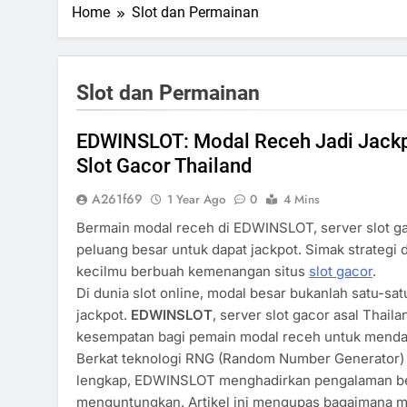
Home
Slot dan Permainan
Slot dan Permainan
EDWINSLOT: Modal Receh Jadi Jackpo
Slot Gacor Thailand
A261f69
1 Year Ago
0
4 Mins
Bermain modal receh di EDWINSLOT, server slot ga
peluang besar untuk dapat jackpot. Simak strategi 
kecilmu berbuah kemenangan situs
slot gacor
.
Di dunia slot online, modal besar bukanlah satu-sa
jackpot.
EDWINSLOT
, server slot gacor asal Thai
kesempatan bagi pemain modal receh untuk mendap
Berkat teknologi RNG (Random Number Generator) 
lengkap, EDWINSLOT menghadirkan pengalaman be
menguntungkan. Artikel ini mengupas bagaimana mo