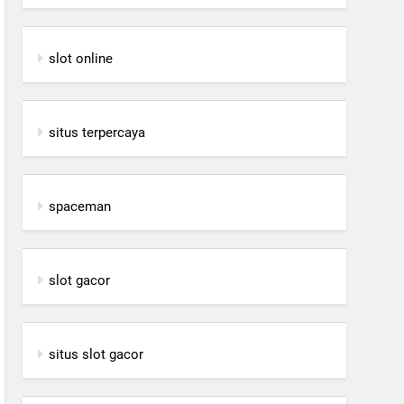
slot online
situs terpercaya
spaceman
slot gacor
situs slot gacor