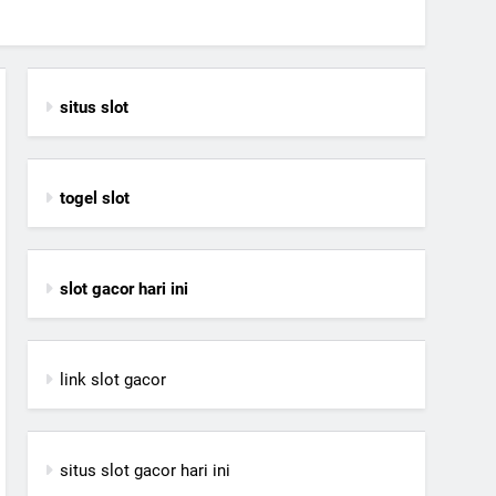
situs slot
togel slot
slot gacor hari ini
link slot gacor
situs slot gacor hari ini