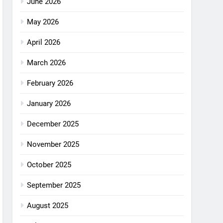
June 2026
May 2026
April 2026
March 2026
February 2026
January 2026
December 2025
November 2025
October 2025
September 2025
August 2025