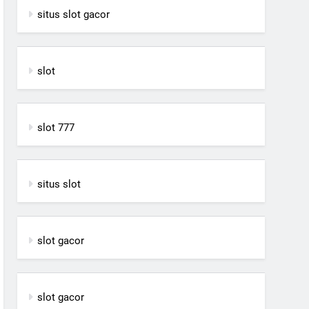
situs slot gacor
slot
slot 777
situs slot
slot gacor
slot gacor