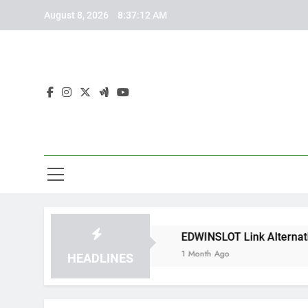
Skip
August 8, 2026
8:37:13 AM
to
content
Cac
Nikmati Ci
da TIARA4D Login
EDWINSLOT Link Alternatif untuk Aks
1 Month Ago
HEADLINES