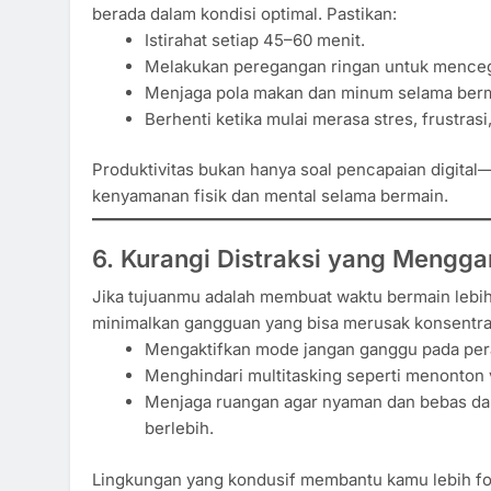
berada dalam kondisi optimal. Pastikan:
Istirahat setiap 45–60 menit.
Melakukan peregangan ringan untuk menceg
Menjaga pola makan dan minum selama berm
Berhenti ketika mulai merasa stres, frustrasi
Produktivitas bukan hanya soal pencapaian digital—
kenyamanan fisik dan mental selama bermain.
6. Kurangi Distraksi yang Mengg
Jika tujuanmu adalah membuat waktu bermain lebih 
minimalkan gangguan yang bisa merusak konsentras
Mengaktifkan mode jangan ganggu pada per
Menghindari multitasking seperti menonton 
Menjaga ruangan agar nyaman dan bebas dar
berlebih.
Lingkungan yang kondusif membantu kamu lebih fo