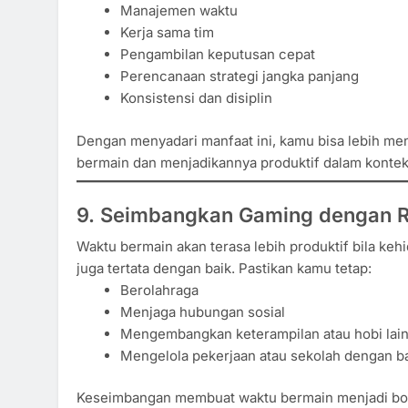
Manajemen waktu
Kerja sama tim
Pengambilan keputusan cepat
Perencanaan strategi jangka panjang
Konsistensi dan disiplin
Dengan menyadari manfaat ini, kamu bisa lebih me
bermain dan menjadikannya produktif dalam konteks
9. Seimbangkan Gaming dengan Ru
Waktu bermain akan terasa lebih produktif bila keh
juga tertata dengan baik. Pastikan kamu tetap:
Berolahraga
Menjaga hubungan sosial
Mengembangkan keterampilan atau hobi lai
Mengelola pekerjaan atau sekolah dengan b
Keseimbangan membuat waktu bermain menjadi bo