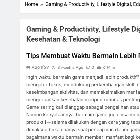
Home
Gaming & Productivity, Lifestyle Digital, 
Gaming & Productivity, Lifestyle D
Kesehatan & Teknologi
Tips Membuat Waktu Bermain Lebih P
A261f69
8 Months Ago
0
6 Mins
Ingin waktu bermain game menjadi lebih produktif? 
mengatur fokus, mendukung perkembangan skill, 
keseimbangan aktivitas, dan memaksimalkan manfa
mengorbankan kesehatan maupun rutinitas penting 
Game sering kali dianggap sebagai pengalihan atau
Namun kenyataannya, bermain game juga bisa menja
produktif—selama dilakukan dengan cara yang tepa
dimaksud bukan hanya soal pencapaian dalam game,
bagaimana waktu bermain memberi manfaat bagi ke