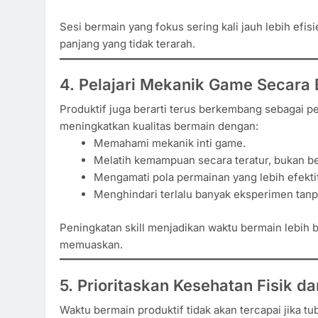
Sesi bermain yang fokus sering kali jauh lebih efis
panjang yang tidak terarah.
4. Pelajari Mekanik Game Secara
Produktif juga berarti terus berkembang sebagai p
meningkatkan kualitas bermain dengan:
Memahami mekanik inti game.
Melatih kemampuan secara teratur, bukan be
Mengamati pola permainan yang lebih efektif
Menghindari terlalu banyak eksperimen tanp
Peningkatan skill menjadikan waktu bermain lebih 
memuaskan.
5. Prioritaskan Kesehatan Fisik d
Waktu bermain produktif tidak akan tercapai jika tu