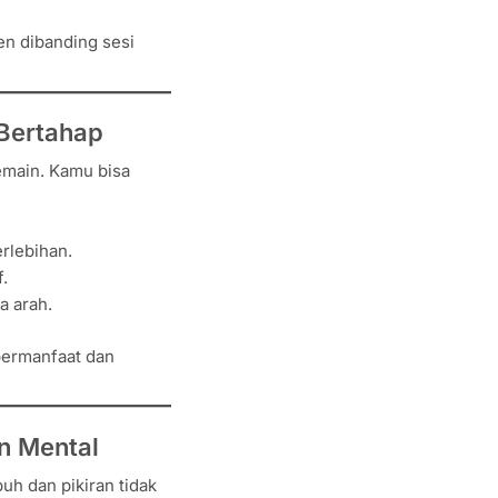
ien dibanding sesi
 Bertahap
emain. Kamu bisa
rlebihan.
.
a arah.
bermanfaat dan
an Mental
buh dan pikiran tidak