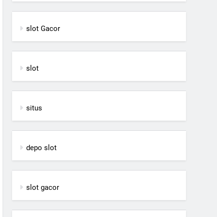
slot Gacor
slot
situs
depo slot
slot gacor