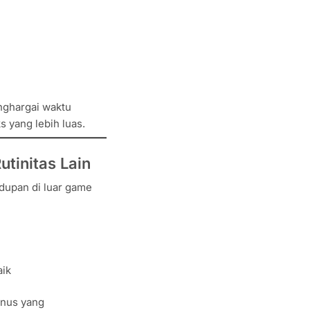
nghargai waktu
 yang lebih luas.
tinitas Lain
idupan di luar game
n
aik
nus yang