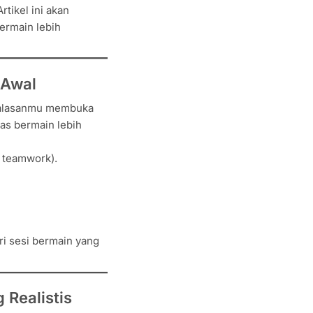
tikel ini akan
ermain lebih
 Awal
 alasanmu membuka
as bermain lebih
, teamwork).
i sesi bermain yang
 Realistis