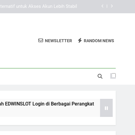
ernatif untuk Akses Akun Lebih Stabil
WINSLOT Login di Berbagai Perangkat
rbaru dengan Tampilan Lebih Responsif
NEWSLETTER
RANDOM NEWS
si Masalah Umum pada TIARA4D Login
ernatif untuk Akses Akun Lebih Stabil
ntik.
WINSLOT Login di Berbagai Perangkat
rbaru dengan Tampilan Lebih Responsif
T Login di Berbagai Perangkat
Login Edwinslot Terbar
2 Months Ago