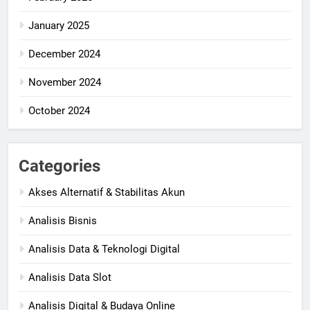
January 2025
December 2024
November 2024
October 2024
Categories
Akses Alternatif & Stabilitas Akun
Analisis Bisnis
Analisis Data & Teknologi Digital
Analisis Data Slot
Analisis Digital & Budaya Online