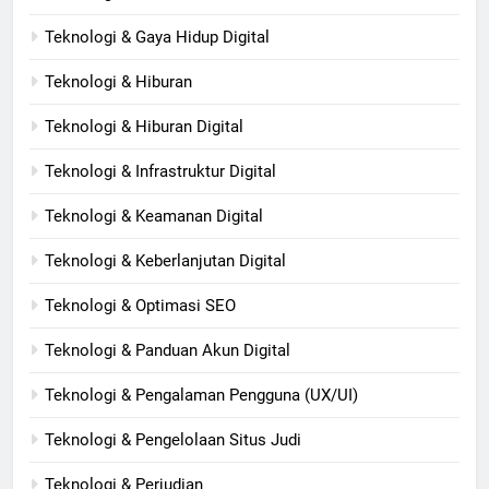
Teknologi & Gaya Hidup Digital
Teknologi & Hiburan
Teknologi & Hiburan Digital
Teknologi & Infrastruktur Digital
Teknologi & Keamanan Digital
Teknologi & Keberlanjutan Digital
Teknologi & Optimasi SEO
Teknologi & Panduan Akun Digital
Teknologi & Pengalaman Pengguna (UX/UI)
Teknologi & Pengelolaan Situs Judi
Teknologi & Perjudian