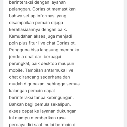
berinteraksi dengan layanan
pelanggan. Corlaslot memastikan
bahwa setiap informasi yang
disampaikan pemain dijaga
kerahasiaannya dengan baik.
Kemudahan akses juga menjadi
poin plus fitur live chat Corlaslot.
Pengguna bisa langsung membuka
jendela chat dari berbagai
perangkat, baik desktop maupun
mobile. Tampilan antarmuka live
chat dirancang sederhana dan
mudah digunakan, sehingga semua
kalangan pemain dapat
berinteraksi tanpa kebingungan.
Bahkan bagi pemula sekalipun,
akses cepat ke layanan dukungan
ini mampu memberikan rasa
percaya diri saat mulai bermain di