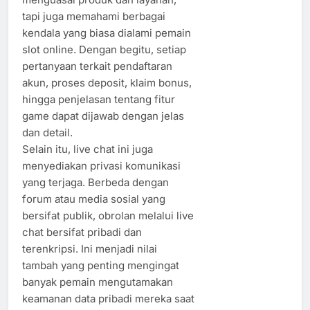
tapi juga memahami berbagai
kendala yang biasa dialami pemain
slot online. Dengan begitu, setiap
pertanyaan terkait pendaftaran
akun, proses deposit, klaim bonus,
hingga penjelasan tentang fitur
game dapat dijawab dengan jelas
dan detail.
Selain itu, live chat ini juga
menyediakan privasi komunikasi
yang terjaga. Berbeda dengan
forum atau media sosial yang
bersifat publik, obrolan melalui live
chat bersifat pribadi dan
terenkripsi. Ini menjadi nilai
tambah yang penting mengingat
banyak pemain mengutamakan
keamanan data pribadi mereka saat