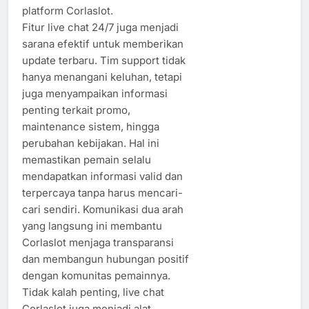
platform Corlaslot.
Fitur live chat 24/7 juga menjadi
sarana efektif untuk memberikan
update terbaru. Tim support tidak
hanya menangani keluhan, tetapi
juga menyampaikan informasi
penting terkait promo,
maintenance sistem, hingga
perubahan kebijakan. Hal ini
memastikan pemain selalu
mendapatkan informasi valid dan
terpercaya tanpa harus mencari-
cari sendiri. Komunikasi dua arah
yang langsung ini membantu
Corlaslot menjaga transparansi
dan membangun hubungan positif
dengan komunitas pemainnya.
Tidak kalah penting, live chat
Corlaslot juga menjadi alat