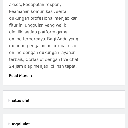
akses, kecepatan respon,
keamanan komunikasi, serta
dukungan profesional menjadikan
fitur ini unggulan yang wajib
dimiliki setiap platform game
online terpercaya. Bagi Anda yang
mencari pengalaman bermain slot
online dengan dukungan layanan
terbaik, Corlaslot dengan live chat
24 jam siap menjadi pilihan tepat.
Read More
situs slot
togel slot