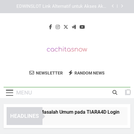
Skip
Cara Mengatasi Masalah EDWINSLOT Login di
to
Berbagai Perangkat
content
Login Edwinslot Terbaru dengan Tampilan Lebih
Responsif
Cara Mengatasi Masalah Umum pada TIARA4D
Login
EDWINSLOT Link Alternatif untuk Akses Akun
Lebih Stabil
Cara Mengatasi Masalah EDWINSLOT Login di
Berbagai Perangkat
Cachita's Now
Nikmati Cita Rasa Kuba Di Cachita’s Now,
Login Edwinslot Terbaru dengan Tampilan Lebih
NEWSLETTER
RANDOM NEWS
Responsif
Restoran Dengan Hidangan Autentik.
MENU
ara Mengatasi Masalah Umum pada TIARA4D Login
EDW
HEADLINES
Weeks Ago
1 Mo