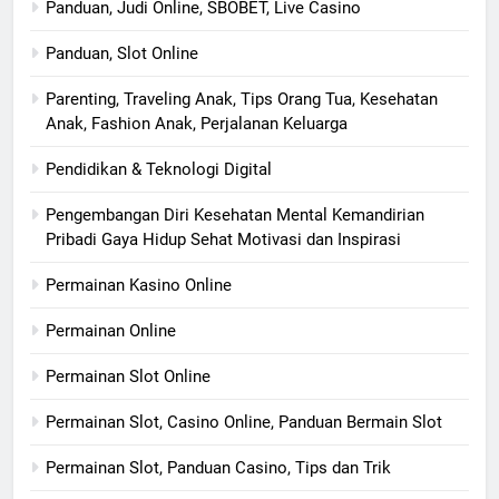
Panduan, Judi Online, SBOBET, Live Casino
Panduan, Slot Online
Parenting, Traveling Anak, Tips Orang Tua, Kesehatan
Anak, Fashion Anak, Perjalanan Keluarga
Pendidikan & Teknologi Digital
Pengembangan Diri Kesehatan Mental Kemandirian
Pribadi Gaya Hidup Sehat Motivasi dan Inspirasi
Permainan Kasino Online
Permainan Online
Permainan Slot Online
Permainan Slot, Casino Online, Panduan Bermain Slot
Permainan Slot, Panduan Casino, Tips dan Trik