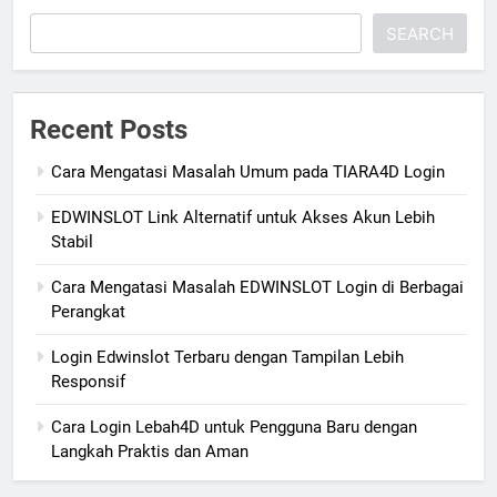
SEARCH
Recent Posts
Cara Mengatasi Masalah Umum pada TIARA4D Login
EDWINSLOT Link Alternatif untuk Akses Akun Lebih
Stabil
Cara Mengatasi Masalah EDWINSLOT Login di Berbagai
Perangkat
Login Edwinslot Terbaru dengan Tampilan Lebih
Responsif
Cara Login Lebah4D untuk Pengguna Baru dengan
Langkah Praktis dan Aman