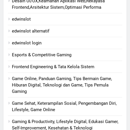
Desain UI/UX,Keamanan Aplikasi Web,Rekayasa
Frontend,Arsitektur Sistem,Optimasi Performa
edwinslot
edwinslot alternatif
edwinslot login
Esports & Competitive Gaming
Frontend Engineering & Tata Kelola Sistem
Game Online, Panduan Gaming, Tips Bermain Game,
Hiburan Digital, Teknologi dan Game, Tips Pemula
Gaming
Game Sehat, Keterampilan Sosial, Pengembangan Diri,
Lifestyle, Game Online
Gaming & Productivity, Lifestyle Digital, Edukasi Gamer,
Self-Improvement, Kesehatan & Teknologi