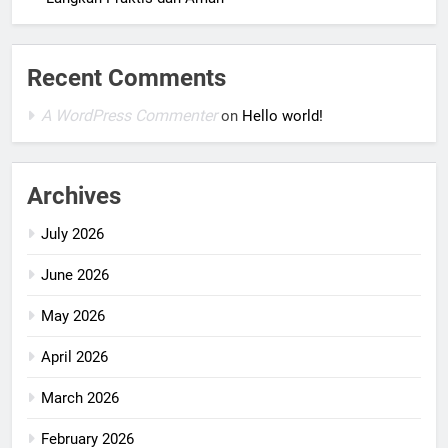
Recent Comments
A WordPress Commenter
on
Hello world!
Archives
July 2026
June 2026
May 2026
April 2026
March 2026
February 2026