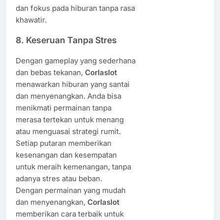
dan fokus pada hiburan tanpa rasa
khawatir.
8.
Keseruan Tanpa Stres
Dengan gameplay yang sederhana
dan bebas tekanan,
Corlaslot
menawarkan hiburan yang santai
dan menyenangkan. Anda bisa
menikmati permainan tanpa
merasa tertekan untuk menang
atau menguasai strategi rumit.
Setiap putaran memberikan
kesenangan dan kesempatan
untuk meraih kemenangan, tanpa
adanya stres atau beban.
Dengan permainan yang mudah
dan menyenangkan,
Corlaslot
memberikan cara terbaik untuk