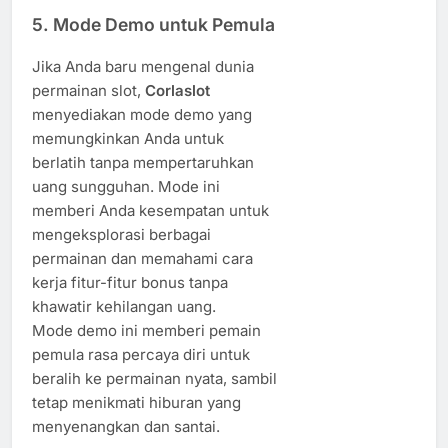
5.
Mode Demo untuk Pemula
Jika Anda baru mengenal dunia
permainan slot,
Corlaslot
menyediakan mode demo yang
memungkinkan Anda untuk
berlatih tanpa mempertaruhkan
uang sungguhan. Mode ini
memberi Anda kesempatan untuk
mengeksplorasi berbagai
permainan dan memahami cara
kerja fitur-fitur bonus tanpa
khawatir kehilangan uang.
Mode demo ini memberi pemain
pemula rasa percaya diri untuk
beralih ke permainan nyata, sambil
tetap menikmati hiburan yang
menyenangkan dan santai.