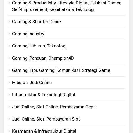
Gaming & Productivity, Lifestyle Digital, Edukasi Gamer,
Self-Improvement, Kesehatan & Teknologi
Gaming & Shooter Genre
Gaming Industry
Gaming, Hiburan, Teknologi
Gaming, Panduan, Champion4D
Gaming, Tips Gaming, Komunikasi, Strategi Game
Hiburan, Judi Online
Infrastruktur & Teknologi Digital
Judi Online, Slot Online, Pembayaran Cepat
Judi Online, Slot, Pembayaran Slot
Keamanan & Infrastruktur Digital