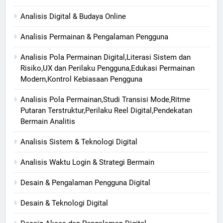
Analisis Digital & Budaya Online
Analisis Permainan & Pengalaman Pengguna
Analisis Pola Permainan Digital,Literasi Sistem dan
Risiko,UX dan Perilaku Pengguna,Edukasi Permainan
Modern,Kontrol Kebiasaan Pengguna
Analisis Pola Permainan,Studi Transisi Mode,Ritme
Putaran Terstruktur,Perilaku Reel Digital,Pendekatan
Bermain Analitis
Analisis Sistem & Teknologi Digital
Analisis Waktu Login & Strategi Bermain
Desain & Pengalaman Pengguna Digital
Desain & Teknologi Digital