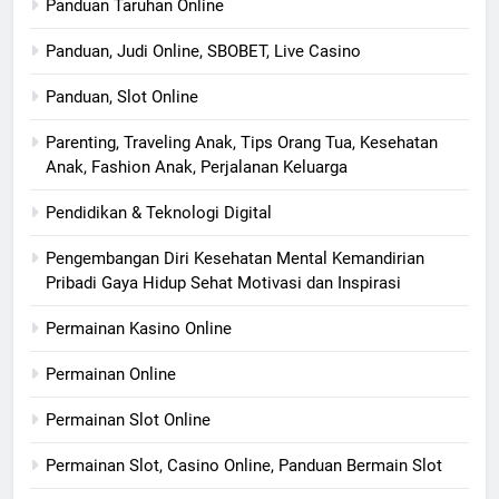
Panduan Taruhan Online
Panduan, Judi Online, SBOBET, Live Casino
Panduan, Slot Online
Parenting, Traveling Anak, Tips Orang Tua, Kesehatan
Anak, Fashion Anak, Perjalanan Keluarga
Pendidikan & Teknologi Digital
Pengembangan Diri Kesehatan Mental Kemandirian
Pribadi Gaya Hidup Sehat Motivasi dan Inspirasi
Permainan Kasino Online
Permainan Online
Permainan Slot Online
Permainan Slot, Casino Online, Panduan Bermain Slot