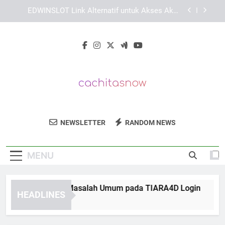
Skip
Cara Mengatasi Masalah EDWINSLOT Login di
to
Berbagai Perangkat
content
Login Edwinslot Terbaru dengan Tampilan Lebih
Responsif
Cara Mengatasi Masalah Umum pada TIARA4D
Login
EDWINSLOT Link Alternatif untuk Akses Akun
Lebih Stabil
Cara Mengatasi Masalah EDWINSLOT Login di
Berbagai Perangkat
Cachita's Now
Nikmati Cita Rasa Kuba Di Cachita’s Now,
Login Edwinslot Terbaru dengan Tampilan Lebih
NEWSLETTER
RANDOM NEWS
Responsif
Restoran Dengan Hidangan Autentik.
MENU
ara Mengatasi Masalah Umum pada TIARA4D Login
EDW
HEADLINES
Month Ago
1 Mo