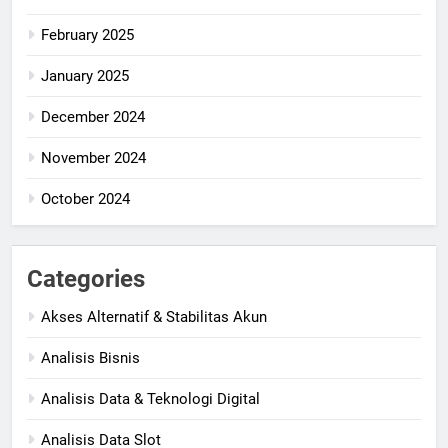
February 2025
January 2025
December 2024
November 2024
October 2024
Categories
Akses Alternatif & Stabilitas Akun
Analisis Bisnis
Analisis Data & Teknologi Digital
Analisis Data Slot