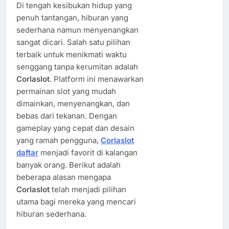
Di tengah kesibukan hidup yang
penuh tantangan, hiburan yang
sederhana namun menyenangkan
sangat dicari. Salah satu pilihan
terbaik untuk menikmati waktu
senggang tanpa kerumitan adalah
Corlaslot
. Platform ini menawarkan
permainan slot yang mudah
dimainkan, menyenangkan, dan
bebas dari tekanan. Dengan
gameplay yang cepat dan desain
yang ramah pengguna,
Corlaslot
daftar
menjadi favorit di kalangan
banyak orang. Berikut adalah
beberapa alasan mengapa
Corlaslot
telah menjadi pilihan
utama bagi mereka yang mencari
hiburan sederhana.