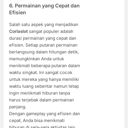
6.
Permainan yang Cepat dan
Efisien
Salah satu aspek yang menjadikan
Corlaslot
sangat populer adalah
durasi permainan yang cepat dan
efisien. Setiap putaran permainan
berlangsung dalam hitungan detik,
memungkinkan Anda untuk
menikmati beberapa putaran dalam
waktu singkat. Ini sangat cocok
untuk mereka yang hanya memiliki
waktu luang sebentar namun tetap
ingin menikmati hiburan tanpa
harus terjebak dalam permainan
panjang.
Dengan gameplay yang efisien dan
cepat, Anda bisa menikmati
hiburan di sela-sela aktivitas lain,