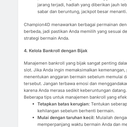
jarang terjadi, hadiah yang diberikan jauh le
sabar dan beruntung, jackpot besar menanti.
Champion4D menawarkan berbagai permainan denga
berbeda, jadi pastikan Anda memilih yang sesuai d
strategi bermain Anda.
4. Kelola Bankroll dengan Bijak
Manajemen bankroll yang bijak sangat penting dal
slot. Jika Anda ingin memaksimalkan kemenangan, 
menentukan anggaran bermain sebelum memulai da
tersebut. Jangan terbawa emosi dan menggandaka
karena Anda merasa sedikit keberuntungan datang.
Beberapa tips untuk manajemen bankroll yang efekt
Tetapkan batas kerugian:
Tentukan seberap
kehilangan sebelum berhenti bermain.
Mulai dengan taruhan kecil:
Mulailah dengan
memperpanjang waktu bermain Anda dan mem