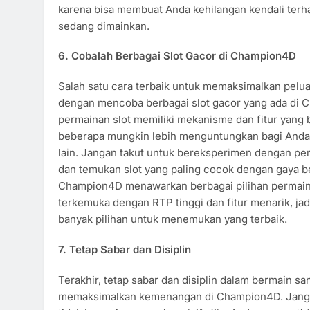
karena bisa membuat Anda kehilangan kendali terh
sedang dimainkan.
6. Cobalah Berbagai Slot Gacor di Champion4D
Salah satu cara terbaik untuk memaksimalkan pel
dengan mencoba berbagai slot gacor yang ada di 
permainan slot memiliki mekanisme dan fitur yang 
beberapa mungkin lebih menguntungkan bagi Anda
lain. Jangan takut untuk bereksperimen dengan p
dan temukan slot yang paling cocok dengan gaya b
Champion4D menawarkan berbagai pilihan permaina
terkemuka dengan RTP tinggi dan fitur menarik, jad
banyak pilihan untuk menemukan yang terbaik.
7. Tetap Sabar dan Disiplin
Terakhir, tetap sabar dan disiplin dalam bermain sa
memaksimalkan kemenangan di Champion4D. Janga