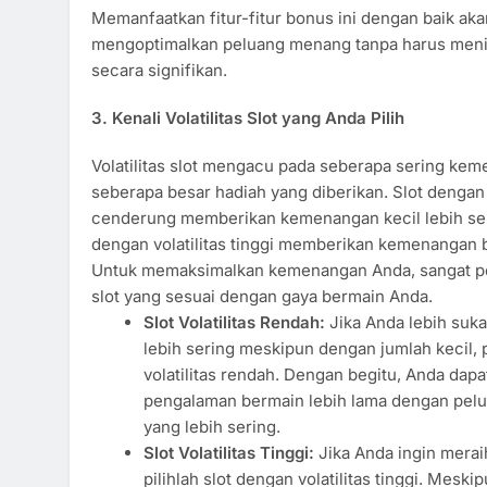
Memanfaatkan fitur-fitur bonus ini dengan baik a
mengoptimalkan peluang menang tanpa harus meni
secara signifikan.
3. Kenali Volatilitas Slot yang Anda Pilih
Volatilitas slot mengacu pada seberapa sering kem
seberapa besar hadiah yang diberikan. Slot dengan 
cenderung memberikan kemenangan kecil lebih ser
dengan volatilitas tinggi memberikan kemenangan b
Untuk memaksimalkan kemenangan Anda, sangat pe
slot yang sesuai dengan gaya bermain Anda.
Slot Volatilitas Rendah:
Jika Anda lebih suk
lebih sering meskipun dengan jumlah kecil, p
volatilitas rendah. Dengan begitu, Anda dap
pengalaman bermain lebih lama dengan pe
yang lebih sering.
Slot Volatilitas Tinggi:
Jika Anda ingin mera
pilihlah slot dengan volatilitas tinggi. Mes