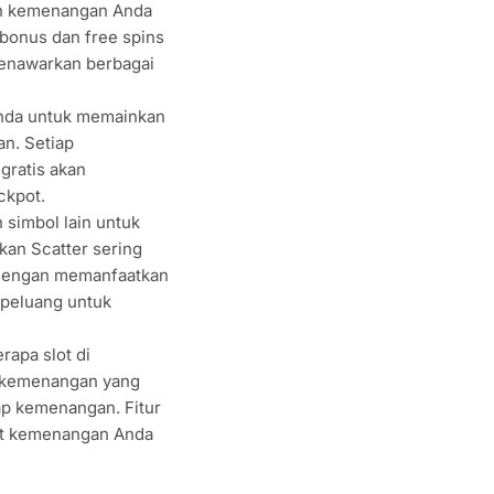
kan kemenangan Anda
bonus dan free spins
menawarkan berbagai
nda untuk memainkan
n. Setiap
gratis akan
ckpot.
simbol lain untuk
an Scatter sering
 Dengan memanfaatkan
 peluang untuk
apa slot di
 kemenangan yang
ap kemenangan. Fitur
at kemenangan Anda