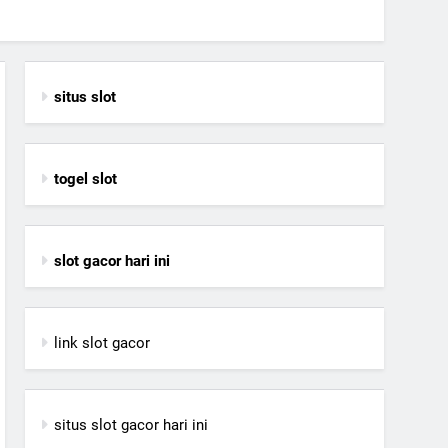
situs slot
togel slot
slot gacor hari ini
link slot gacor
situs slot gacor hari ini