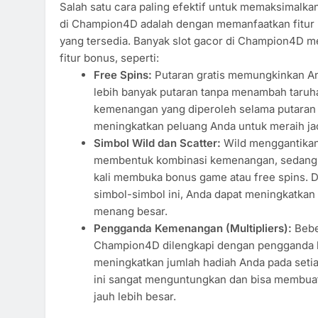
Salah satu cara paling efektif untuk memaksimal
di Champion4D adalah dengan memanfaatkan fitur 
yang tersedia. Banyak slot gacor di Champion4D 
fitur bonus, seperti:
Free Spins:
Putaran gratis memungkinkan A
lebih banyak putaran tanpa menambah taruha
kemenangan yang diperoleh selama putaran 
meningkatkan peluang Anda untuk meraih ja
Simbol Wild dan Scatter:
Wild menggantikan 
membentuk kombinasi kemenangan, sedangk
kali membuka bonus game atau free spins.
simbol-simbol ini, Anda dapat meningkatkan
menang besar.
Pengganda Kemenangan (Multipliers):
Beber
Champion4D dilengkapi dengan pengganda
meningkatkan jumlah hadiah Anda pada seti
ini sangat menguntungkan dan bisa membu
jauh lebih besar.