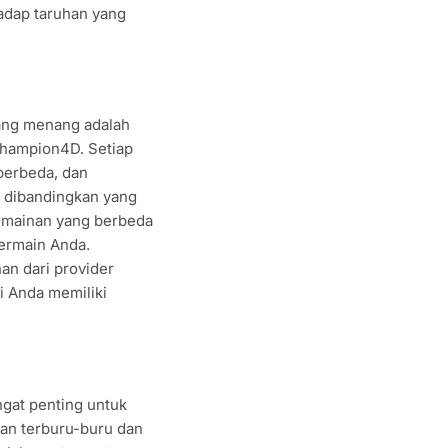
adap taruhan yang
uang menang adalah
Champion4D. Setiap
berbeda, dan
 dibandingkan yang
ermainan yang berbeda
ermain Anda.
n dari provider
i Anda memiliki
ngat penting untuk
n terburu-buru dan