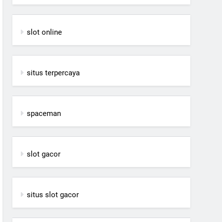
slot online
situs terpercaya
spaceman
slot gacor
situs slot gacor