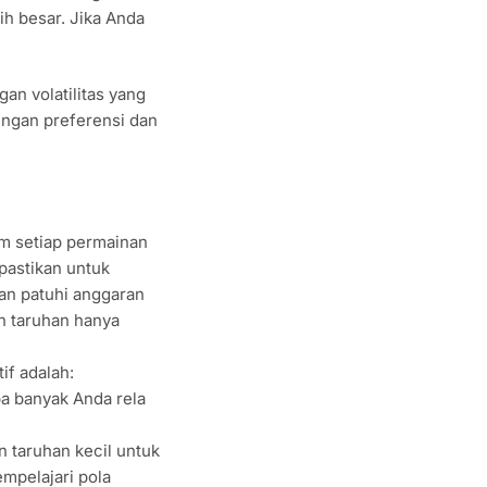
bih besar. Jika Anda
n volatilitas yang
engan preferensi dan
am setiap permainan
pastikan untuk
n patuhi anggaran
n taruhan hanya
if adalah:
a banyak Anda rela
 taruhan kecil untuk
pelajari pola