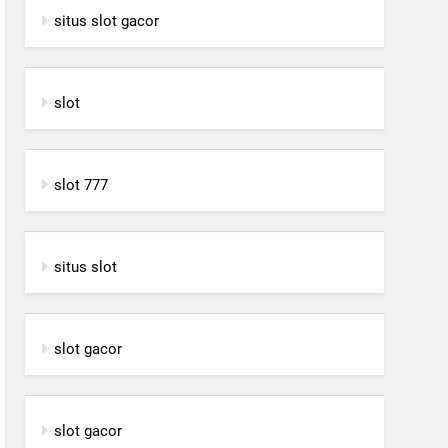
situs slot gacor
slot
slot 777
situs slot
slot gacor
slot gacor