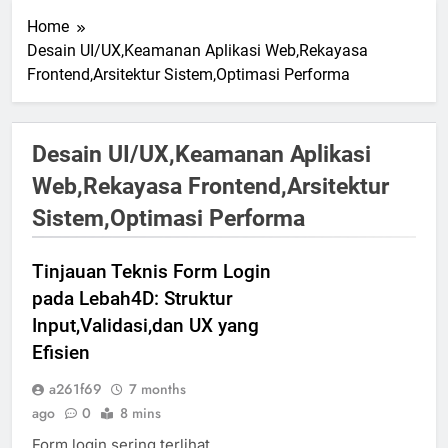
Home
Desain UI/UX,Keamanan Aplikasi Web,Rekayasa
Frontend,Arsitektur Sistem,Optimasi Performa
Desain UI/UX,Keamanan Aplikasi
Web,Rekayasa Frontend,Arsitektur
Sistem,Optimasi Performa
Tinjauan Teknis Form Login
pada Lebah4D: Struktur
Input,Validasi,dan UX yang
Efisien
a261f69
7 months
ago
0
8 mins
Form login sering terlihat