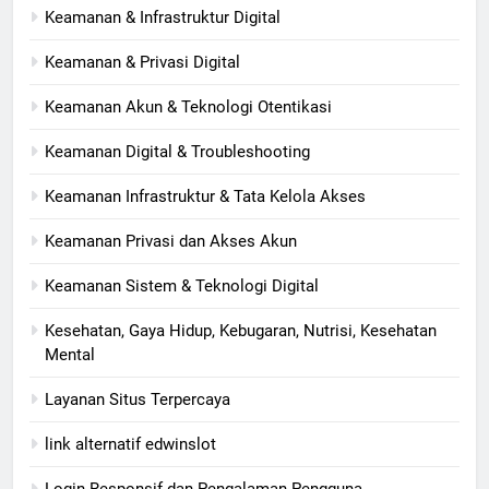
Keamanan & Infrastruktur Digital
Keamanan & Privasi Digital
Keamanan Akun & Teknologi Otentikasi
Keamanan Digital & Troubleshooting
Keamanan Infrastruktur & Tata Kelola Akses
Keamanan Privasi dan Akses Akun
Keamanan Sistem & Teknologi Digital
Kesehatan, Gaya Hidup, Kebugaran, Nutrisi, Kesehatan
Mental
Layanan Situs Terpercaya
link alternatif edwinslot