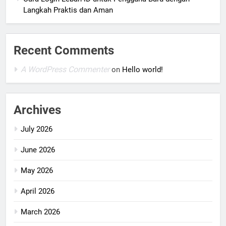
Langkah Praktis dan Aman
Recent Comments
A WordPress Commenter
on
Hello world!
Archives
July 2026
June 2026
May 2026
April 2026
March 2026