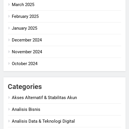
March 2025
February 2025
January 2025
December 2024
November 2024
October 2024
Categories
Akses Alternatif & Stabilitas Akun
Analisis Bisnis
Analisis Data & Teknologi Digital