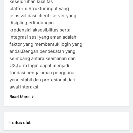
keseluruhan kualitas
platform.Struktur input yang
jelas,validasi client-server yang
disiplin,perlindungan
kredensial,aksesibilitas,serta
integrasi sesi yang aman adalah
faktor yang membentuk login yang
andal.Dengan pendekatan yang
seimbang antara keamanan dan
UX,form login dapat menjadi
fondasi pengalaman pengguna
yang stabil dan profesional dari
awal interaksi.
Read More
situs slot