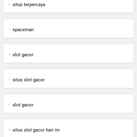
situs terpercaya
spaceman
slot gacor
situs slot gacor
slot gacor
situs slot gacor hari ini