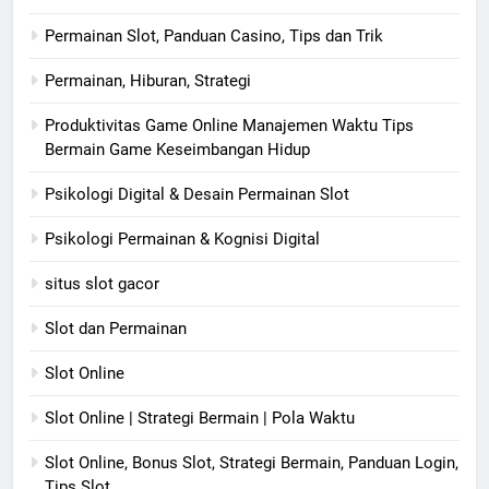
Permainan Slot, Panduan Casino, Tips dan Trik
Permainan, Hiburan, Strategi
Produktivitas Game Online Manajemen Waktu Tips
Bermain Game Keseimbangan Hidup
Psikologi Digital & Desain Permainan Slot
Psikologi Permainan & Kognisi Digital
situs slot gacor
Slot dan Permainan
Slot Online
Slot Online | Strategi Bermain | Pola Waktu
Slot Online, Bonus Slot, Strategi Bermain, Panduan Login,
Tips Slot