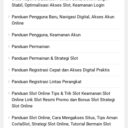
Stabil, Optimalisasi Akses Slot, Keamanan Login
Panduan Pengguna Baru, Navigasi Digital, Akses Akun
Online
Panduan Pengguna, Keamanan Akun
Panduan Permainan
Panduan Permainan & Strategi Slot
Panduan Registrasi Cepat dan Akses Digital Praktis
Panduan Registrasi Lintas Perangkat
Panduan Slot Online Tips & Trik Slot Keamanan Slot
Online Link Slot Resmi Promo dan Bonus Slot Strategi
Slot Online
Panduan Slot Online, Cara Mengakses Situs, Tips Aman
CorlaSlot, Strategi Slot Online, Tutorial Bermain Slot