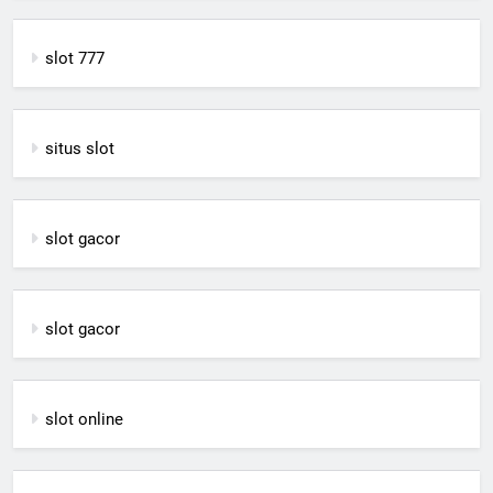
slot 777
situs slot
slot gacor
slot gacor
slot online