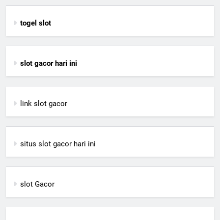
togel slot
slot gacor hari ini
link slot gacor
situs slot gacor hari ini
slot Gacor