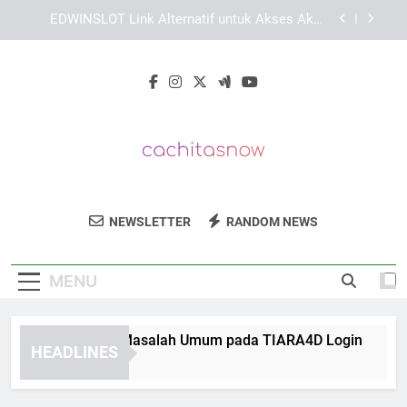
Skip
Cara Mengatasi Masalah EDWINSLOT Login di
to
Berbagai Perangkat
content
Login Edwinslot Terbaru dengan Tampilan Lebih
Responsif
Cara Mengatasi Masalah Umum pada TIARA4D
Login
EDWINSLOT Link Alternatif untuk Akses Akun
Lebih Stabil
Cara Mengatasi Masalah EDWINSLOT Login di
Berbagai Perangkat
Cachita's Now
Nikmati Cita Rasa Kuba Di Cachita’s Now,
Login Edwinslot Terbaru dengan Tampilan Lebih
NEWSLETTER
RANDOM NEWS
Responsif
Restoran Dengan Hidangan Autentik.
MENU
ara Mengatasi Masalah Umum pada TIARA4D Login
EDW
HEADLINES
Weeks Ago
1 Mo