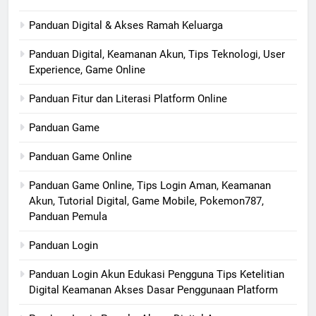
Panduan Digital & Akses Ramah Keluarga
Panduan Digital, Keamanan Akun, Tips Teknologi, User
Experience, Game Online
Panduan Fitur dan Literasi Platform Online
Panduan Game
Panduan Game Online
Panduan Game Online, Tips Login Aman, Keamanan
Akun, Tutorial Digital, Game Mobile, Pokemon787,
Panduan Pemula
Panduan Login
Panduan Login Akun Edukasi Pengguna Tips Ketelitian
Digital Keamanan Akses Dasar Penggunaan Platform