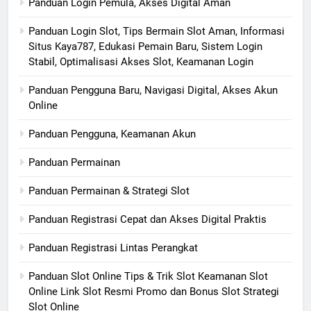
Panduan Login Pemula, Akses Digital Aman
Panduan Login Slot, Tips Bermain Slot Aman, Informasi
Situs Kaya787, Edukasi Pemain Baru, Sistem Login
Stabil, Optimalisasi Akses Slot, Keamanan Login
Panduan Pengguna Baru, Navigasi Digital, Akses Akun
Online
Panduan Pengguna, Keamanan Akun
Panduan Permainan
Panduan Permainan & Strategi Slot
Panduan Registrasi Cepat dan Akses Digital Praktis
Panduan Registrasi Lintas Perangkat
Panduan Slot Online Tips & Trik Slot Keamanan Slot
Online Link Slot Resmi Promo dan Bonus Slot Strategi
Slot Online