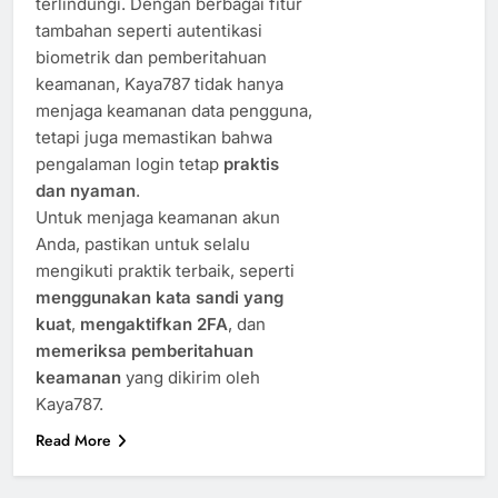
terlindungi. Dengan berbagai fitur
tambahan seperti autentikasi
biometrik dan pemberitahuan
keamanan, Kaya787 tidak hanya
menjaga keamanan data pengguna,
tetapi juga memastikan bahwa
pengalaman login tetap
praktis
dan nyaman
.
Untuk menjaga keamanan akun
Anda, pastikan untuk selalu
mengikuti praktik terbaik, seperti
menggunakan kata sandi yang
kuat
,
mengaktifkan 2FA
, dan
memeriksa pemberitahuan
keamanan
yang dikirim oleh
Kaya787.
Read More