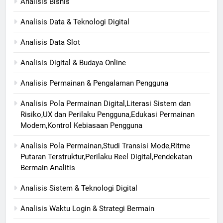
Analisis Bisnis
Analisis Data & Teknologi Digital
Analisis Data Slot
Analisis Digital & Budaya Online
Analisis Permainan & Pengalaman Pengguna
Analisis Pola Permainan Digital,Literasi Sistem dan
Risiko,UX dan Perilaku Pengguna,Edukasi Permainan
Modern,Kontrol Kebiasaan Pengguna
Analisis Pola Permainan,Studi Transisi Mode,Ritme
Putaran Terstruktur,Perilaku Reel Digital,Pendekatan
Bermain Analitis
Analisis Sistem & Teknologi Digital
Analisis Waktu Login & Strategi Bermain