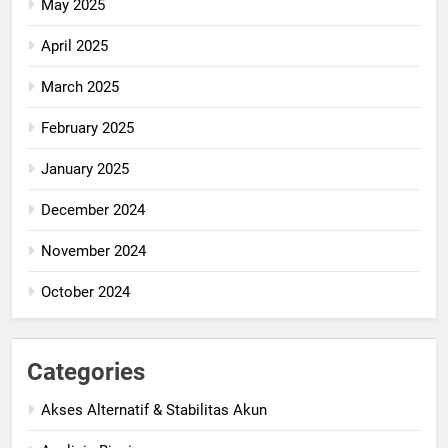
May 2025
April 2025
March 2025
February 2025
January 2025
December 2024
November 2024
October 2024
Categories
Akses Alternatif & Stabilitas Akun