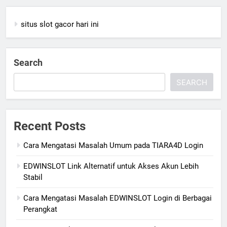
situs slot gacor hari ini
Search
SEARCH
Recent Posts
Cara Mengatasi Masalah Umum pada TIARA4D Login
EDWINSLOT Link Alternatif untuk Akses Akun Lebih
Stabil
Cara Mengatasi Masalah EDWINSLOT Login di Berbagai
Perangkat