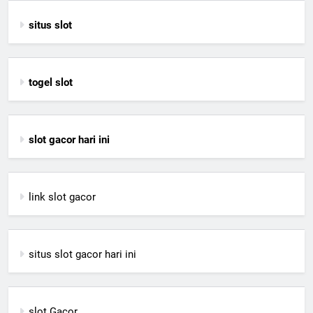
situs slot
togel slot
slot gacor hari ini
link slot gacor
situs slot gacor hari ini
slot Gacor