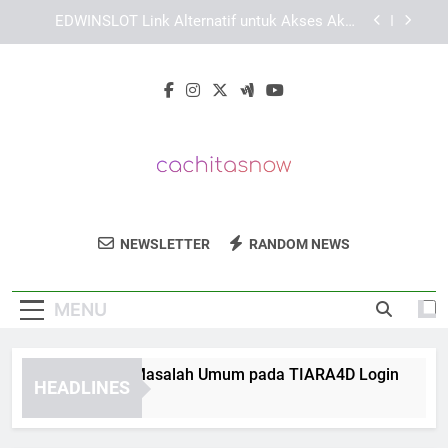
Skip
Cara Mengatasi Masalah EDWINSLOT Login di
to
Berbagai Perangkat
content
Login Edwinslot Terbaru dengan Tampilan Lebih
Responsif
Cara Mengatasi Masalah Umum pada TIARA4D
Login
EDWINSLOT Link Alternatif untuk Akses Akun
Lebih Stabil
Cara Mengatasi Masalah EDWINSLOT Login di
Berbagai Perangkat
Cachita's Now
Nikmati Cita Rasa Kuba Di Cachita’s Now,
Login Edwinslot Terbaru dengan Tampilan Lebih
NEWSLETTER
RANDOM NEWS
Responsif
Restoran Dengan Hidangan Autentik.
MENU
ara Mengatasi Masalah Umum pada TIARA4D Login
EDW
HEADLINES
Month Ago
1 Mo