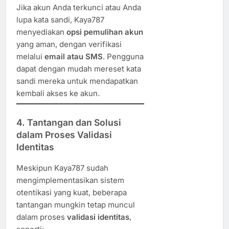
Jika akun Anda terkunci atau Anda
lupa kata sandi, Kaya787
menyediakan
opsi pemulihan akun
yang aman, dengan verifikasi
melalui
email atau SMS
. Pengguna
dapat dengan mudah mereset kata
sandi mereka untuk mendapatkan
kembali akses ke akun.
4.
Tantangan dan Solusi
dalam Proses Validasi
Identitas
Meskipun Kaya787 sudah
mengimplementasikan sistem
otentikasi yang kuat, beberapa
tantangan mungkin tetap muncul
dalam proses
validasi identitas
,