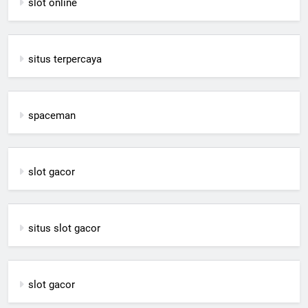
slot online
situs terpercaya
spaceman
slot gacor
situs slot gacor
slot gacor