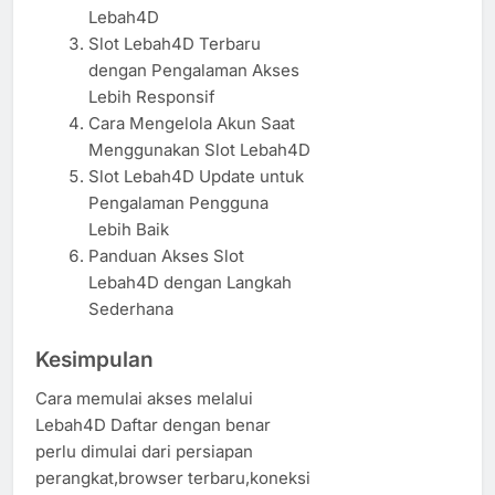
Lebah4D
Slot Lebah4D Terbaru
dengan Pengalaman Akses
Lebih Responsif
Cara Mengelola Akun Saat
Menggunakan Slot Lebah4D
Slot Lebah4D Update untuk
Pengalaman Pengguna
Lebih Baik
Panduan Akses Slot
Lebah4D dengan Langkah
Sederhana
Kesimpulan
Cara memulai akses melalui
Lebah4D Daftar dengan benar
perlu dimulai dari persiapan
perangkat,browser terbaru,koneksi