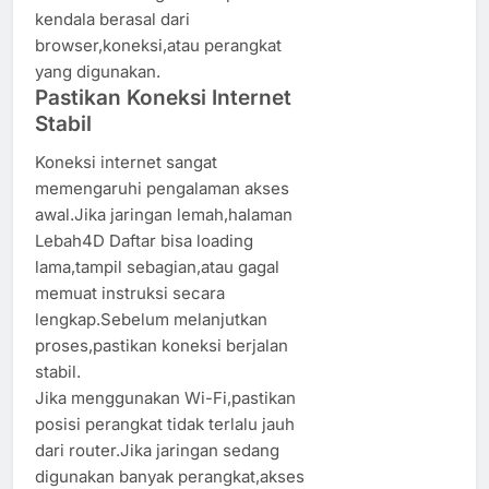
kendala berasal dari
browser,koneksi,atau perangkat
yang digunakan.
Pastikan Koneksi Internet
Stabil
Koneksi internet sangat
memengaruhi pengalaman akses
awal.Jika jaringan lemah,halaman
Lebah4D Daftar bisa loading
lama,tampil sebagian,atau gagal
memuat instruksi secara
lengkap.Sebelum melanjutkan
proses,pastikan koneksi berjalan
stabil.
Jika menggunakan Wi-Fi,pastikan
posisi perangkat tidak terlalu jauh
dari router.Jika jaringan sedang
digunakan banyak perangkat,akses