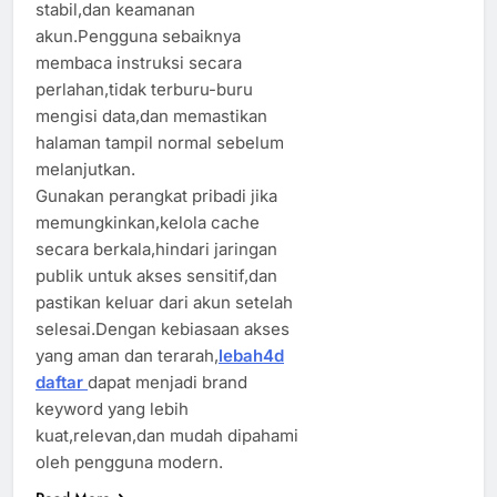
stabil,dan keamanan
akun.Pengguna sebaiknya
membaca instruksi secara
perlahan,tidak terburu-buru
mengisi data,dan memastikan
halaman tampil normal sebelum
melanjutkan.
Gunakan perangkat pribadi jika
memungkinkan,kelola cache
secara berkala,hindari jaringan
publik untuk akses sensitif,dan
pastikan keluar dari akun setelah
selesai.Dengan kebiasaan akses
yang aman dan terarah,
lebah4d
daftar
dapat menjadi brand
keyword yang lebih
kuat,relevan,dan mudah dipahami
oleh pengguna modern.