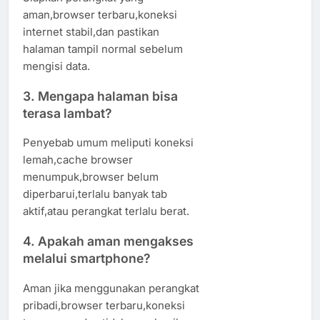
aman,browser terbaru,koneksi
internet stabil,dan pastikan
halaman tampil normal sebelum
mengisi data.
3. Mengapa halaman bisa
terasa lambat?
Penyebab umum meliputi koneksi
lemah,cache browser
menumpuk,browser belum
diperbarui,terlalu banyak tab
aktif,atau perangkat terlalu berat.
4. Apakah aman mengakses
melalui smartphone?
Aman jika menggunakan perangkat
pribadi,browser terbaru,koneksi