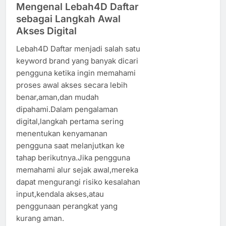
Mengenal Lebah4D Daftar
sebagai Langkah Awal
Akses Digital
Lebah4D Daftar menjadi salah satu
keyword brand yang banyak dicari
pengguna ketika ingin memahami
proses awal akses secara lebih
benar,aman,dan mudah
dipahami.Dalam pengalaman
digital,langkah pertama sering
menentukan kenyamanan
pengguna saat melanjutkan ke
tahap berikutnya.Jika pengguna
memahami alur sejak awal,mereka
dapat mengurangi risiko kesalahan
input,kendala akses,atau
penggunaan perangkat yang
kurang aman.