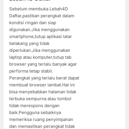
Sebelum membuka Lebah4D
Daftar,pastikan perangkat dalam
kondisi ringan dan siap
digunakan.Jika menggunakan
smartphone,tutup aplikasi latar
belakang yang tidak
diperlukan.Jika menggunakan
laptop atau komputer,tutup tab
browser yang terlalu banyak agar
performa tetap stabil.
Perangkat yang terlalu berat dapat
membuat browser lambat.Hal ini
bisa menyebabkan halaman tidak
terbuka sempurna atau tombol
tidak merespons dengan
baik.Pengguna sebaiknya
memeriksa ruang penyimpanan
dan memastikan perangkat tidak