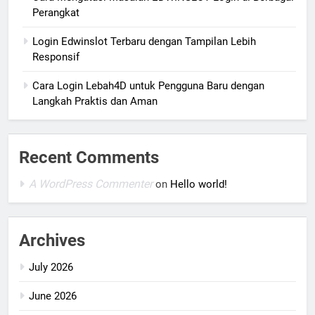
Perangkat
Login Edwinslot Terbaru dengan Tampilan Lebih
Responsif
Cara Login Lebah4D untuk Pengguna Baru dengan
Langkah Praktis dan Aman
Recent Comments
A WordPress Commenter
on
Hello world!
Archives
July 2026
June 2026