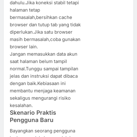
dahulu.Jika koneksi stabil tetapi
halaman tetap
bermasalah,bersihkan cache
browser dan tutup tab yang tidak
diperlukan.Jika satu browser
masih bermasalah,coba gunakan
browser lain.
Jangan memasukkan data akun
saat halaman belum tampil
normal.Tunggu sampai tampilan
jelas dan instruksi dapat dibaca
dengan baik.Kebiasaan ini
membantu menjaga keamanan
sekaligus mengurangi risiko
kesalahan.
Skenario Praktis
Pengguna Baru
Bayangkan seorang pengguna