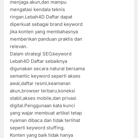
menjaga akun,dan mampu
mengatasi kendala teknis
ringan.Lebah4D Daftar dapat
diperkuat sebagai brand keyword
jika konten yang membahasnya
memberikan panduan praktis dan
relevan.
Dalam strategi SEO,keyword
Lebah4D Daftar sebaiknya
digunakan secara natural bersama
semantic keyword seperti akses
awal,daftar resmi,keamanan
akun,browser terbaru,koneksi
stabil,akses mobile,dan privasi
digital.Penggunaan kata kunci
yang wajar membuat artikel tetap
nyaman dibaca dan tidak terlihat
seperti keyword stuffing.
Konten yang baik tidak hanya