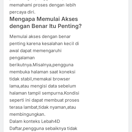
memahami proses dengan lebih
percaya diri.
Mengapa Memulai Akses
dengan Benar Itu Penting?
Memulai akses dengan benar
penting karena kesalahan kecil di
awal dapat memengaruhi
pengalaman
berikutnya.Misalnya,pengguna
membuka halaman saat koneksi
tidak stabil,memakai browser
lama,atau mengisi data sebelum
halaman tampil sempurna.Kondisi
seperti ini dapat membuat proses
terasa lambat,tidak nyaman,atau
membingungkan.
Dalam konteks Lebah4D
Daftar,pengguna sebaiknya tidak