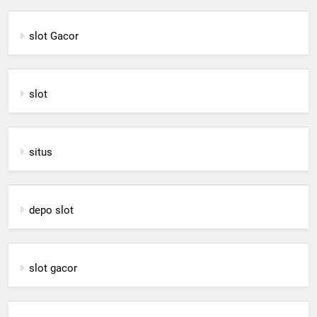
slot Gacor
slot
situs
depo slot
slot gacor