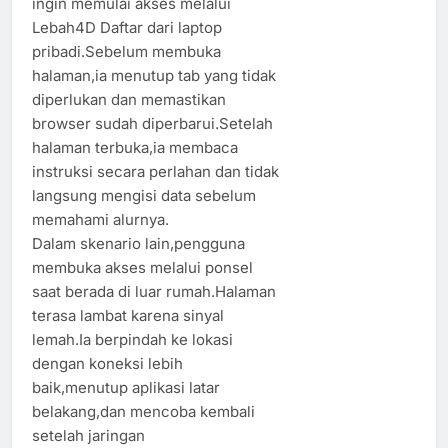
ingin memulai akses melalui
Lebah4D Daftar dari laptop
pribadi.Sebelum membuka
halaman,ia menutup tab yang tidak
diperlukan dan memastikan
browser sudah diperbarui.Setelah
halaman terbuka,ia membaca
instruksi secara perlahan dan tidak
langsung mengisi data sebelum
memahami alurnya.
Dalam skenario lain,pengguna
membuka akses melalui ponsel
saat berada di luar rumah.Halaman
terasa lambat karena sinyal
lemah.Ia berpindah ke lokasi
dengan koneksi lebih
baik,menutup aplikasi latar
belakang,dan mencoba kembali
setelah jaringan