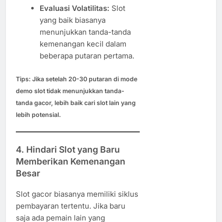
Evaluasi Volatilitas:
Slot
yang baik biasanya
menunjukkan tanda-tanda
kemenangan kecil dalam
beberapa putaran pertama.
Tips:
Jika setelah 20-30 putaran di mode
demo slot tidak menunjukkan tanda-
tanda gacor, lebih baik cari slot lain yang
lebih potensial.
4. Hindari Slot yang Baru
Memberikan Kemenangan
Besar
Slot gacor biasanya memiliki siklus
pembayaran tertentu. Jika baru
saja ada pemain lain yang