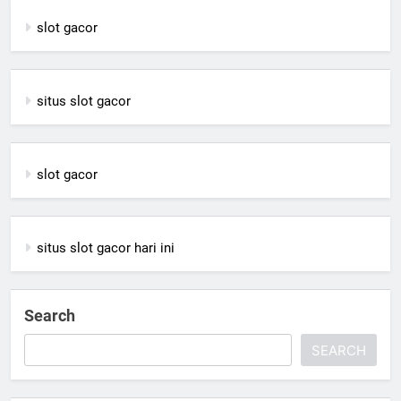
slot gacor
situs slot gacor
slot gacor
situs slot gacor hari ini
Search
SEARCH