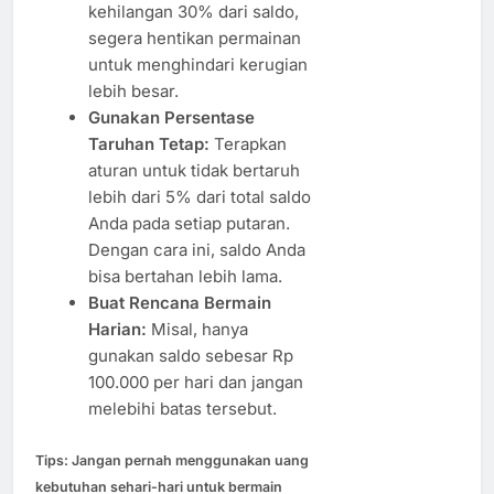
kehilangan 30% dari saldo,
segera hentikan permainan
untuk menghindari kerugian
lebih besar.
Gunakan Persentase
Taruhan Tetap:
Terapkan
aturan untuk tidak bertaruh
lebih dari 5% dari total saldo
Anda pada setiap putaran.
Dengan cara ini, saldo Anda
bisa bertahan lebih lama.
Buat Rencana Bermain
Harian:
Misal, hanya
gunakan saldo sebesar Rp
100.000 per hari dan jangan
melebihi batas tersebut.
Tips:
Jangan pernah menggunakan uang
kebutuhan sehari-hari untuk bermain