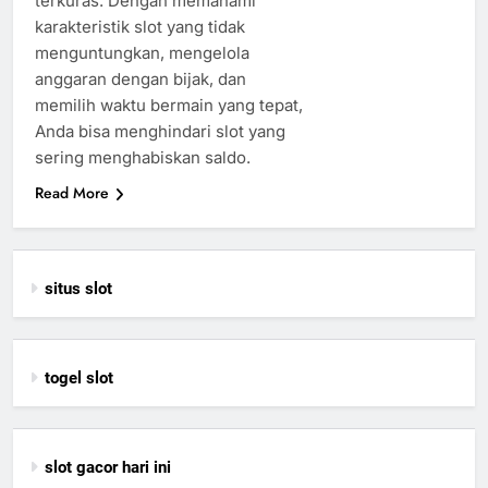
terkuras. Dengan memahami
karakteristik slot yang tidak
menguntungkan, mengelola
anggaran dengan bijak, dan
memilih waktu bermain yang tepat,
Anda bisa menghindari slot yang
sering menghabiskan saldo.
Read More
situs slot
togel slot
slot gacor hari ini