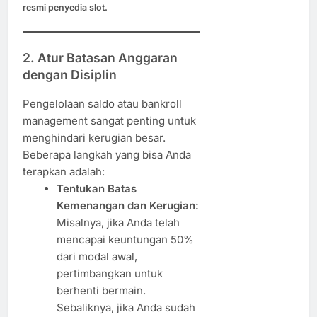
resmi penyedia slot.
2. Atur Batasan Anggaran
dengan Disiplin
Pengelolaan saldo atau bankroll
management sangat penting untuk
menghindari kerugian besar.
Beberapa langkah yang bisa Anda
terapkan adalah:
Tentukan Batas
Kemenangan dan Kerugian:
Misalnya, jika Anda telah
mencapai keuntungan 50%
dari modal awal,
pertimbangkan untuk
berhenti bermain.
Sebaliknya, jika Anda sudah