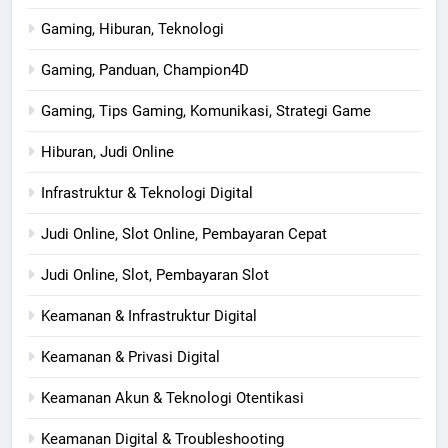
Gaming, Hiburan, Teknologi
Gaming, Panduan, Champion4D
Gaming, Tips Gaming, Komunikasi, Strategi Game
Hiburan, Judi Online
Infrastruktur & Teknologi Digital
Judi Online, Slot Online, Pembayaran Cepat
Judi Online, Slot, Pembayaran Slot
Keamanan & Infrastruktur Digital
Keamanan & Privasi Digital
Keamanan Akun & Teknologi Otentikasi
Keamanan Digital & Troubleshooting