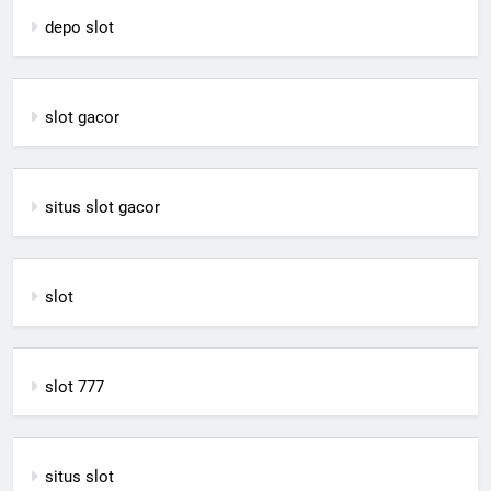
depo slot
slot gacor
situs slot gacor
slot
slot 777
situs slot