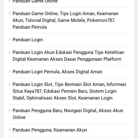
Panduan Game Online
Panduan Game Online, Tips Login Aman, Keamanan
Akun, Tutorial Digital, Game Mobile, Pokemon787,
Panduan Pemula
Panduan Login
Panduan Login Akun Edukasi Pengguna Tips Ketelitian
Digital Keamanan Akses Dasar Penggunaan Platform
Panduan Login Pemula, Akses Digital Aman
Panduan Login Slot, Tips Bermain Slot Aman, Informasi
Situs Kaya787, Edukasi Pemain Baru, Sistem Login
Stabil, Optimalisasi Akses Slot, Keamanan Login
Panduan Pengguna Baru, Navigasi Digital, Akses Akun
Online
Panduan Pengguna, Keamanan Akun