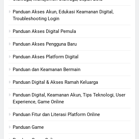
Panduan Akses Akun, Edukasi Keamanan Digital,
Troubleshooting Login
Panduan Akses Digital Pemula
Panduan Akses Pengguna Baru
Panduan Akses Platform Digital
Panduan dan Keamanan Bermain
Panduan Digital & Akses Ramah Keluarga
Panduan Digital, Keamanan Akun, Tips Teknologi, User
Experience, Game Online
Panduan Fitur dan Literasi Platform Online
Panduan Game