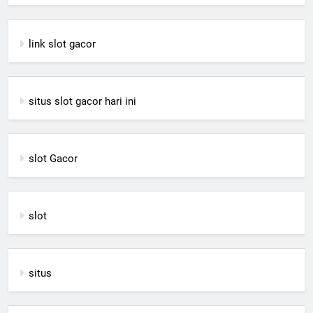
link slot gacor
situs slot gacor hari ini
slot Gacor
slot
situs