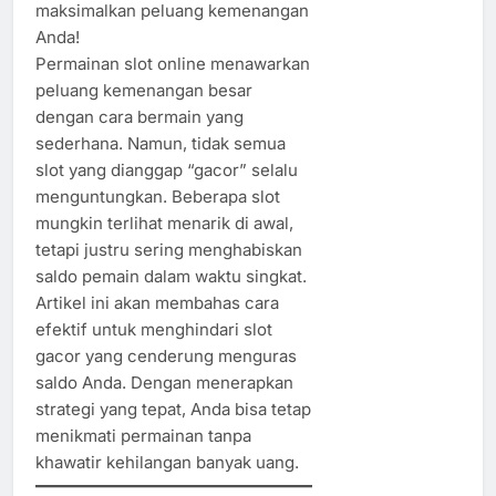
maksimalkan peluang kemenangan
Anda!
Permainan slot online menawarkan
peluang kemenangan besar
dengan cara bermain yang
sederhana. Namun, tidak semua
slot yang dianggap “gacor” selalu
menguntungkan. Beberapa slot
mungkin terlihat menarik di awal,
tetapi justru sering menghabiskan
saldo pemain dalam waktu singkat.
Artikel ini akan membahas cara
efektif untuk menghindari slot
gacor yang cenderung menguras
saldo Anda. Dengan menerapkan
strategi yang tepat, Anda bisa tetap
menikmati permainan tanpa
khawatir kehilangan banyak uang.