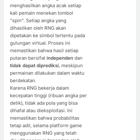
menghasilkan angka acak setiap
kali pemain menekan tombol
“spin”. Setiap angka yang
dihasilkan oleh RNG akan
dipetakan ke simbol tertentu pada
gulungan virtual. Proses ini
memastikan bahwa hasil setiap
putaran bersifat
independen
dan
tidak dapat diprediksi
, meskipun
permainan dilakukan dalam waktu
berdekatan.
Karena RNG bekerja dalam
kecepatan tinggi (ribuan angka per
detik), tidak ada pola yang bisa
dihafal atau dieksploitasi. Ini
memastikan bahwa probabilitas
tetap adil, selama platform game
menggunakan RNG yang telah