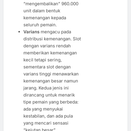
“mengembalikan” 960.000
unit dalam bentuk
kemenangan kepada
seluruh pemain.
Varians
mengacu pada
distribusi kemenangan. Slot
dengan varians rendah
memberikan kemenangan
kecil tetapi sering,
sementara slot dengan
varians tinggi menawarkan
kemenangan besar namun
jarang. Kedua jenis ini
dirancang untuk menarik
tipe pemain yang berbeda:
ada yang menyukai
kestabilan, dan ada pula
yang mencari sensasi
“kejutan besar”.