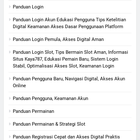
Panduan Login
Panduan Login Akun Edukasi Pengguna Tips Ketelitian
Digital Keamanan Akses Dasar Penggunaan Platform
Panduan Login Pemula, Akses Digital Aman
Panduan Login Slot, Tips Bermain Slot Aman, Informasi
Situs Kaya787, Edukasi Pemain Baru, Sistem Login
Stabil, Optimalisasi Akses Slot, Keamanan Login
Panduan Pengguna Baru, Navigasi Digital, Akses Akun
Online
Panduan Pengguna, Keamanan Akun
Panduan Permainan
Panduan Permainan & Strategi Slot
Panduan Registrasi Cepat dan Akses Digital Praktis