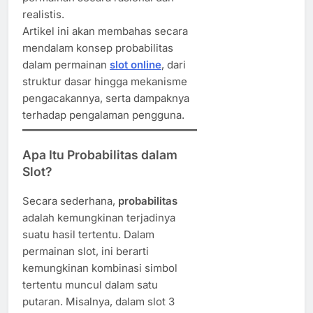
realistis.
Artikel ini akan membahas secara
mendalam konsep probabilitas
dalam permainan
slot online
, dari
struktur dasar hingga mekanisme
pengacakannya, serta dampaknya
terhadap pengalaman pengguna.
Apa Itu Probabilitas dalam
Slot?
Secara sederhana,
probabilitas
adalah kemungkinan terjadinya
suatu hasil tertentu. Dalam
permainan slot, ini berarti
kemungkinan kombinasi simbol
tertentu muncul dalam satu
putaran. Misalnya, dalam slot 3