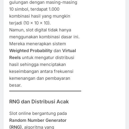
gulungan dengan masing-masing
10 simbol, terdapat 1.000
kombinasi hasil yang mungkin
terjadi (10 x 10 x 10).
Namun, slot digital tidak hanya
menggunakan kombinasi dasar ini.
Mereka menerapkan sistem
Weighted Probability
dan
Virtual
Reels
untuk mengatur distribusi
hasil sehingga menciptakan
keseimbangan antara frekuensi
kemenangan dan pembayaran
besar.
RNG dan Distribusi Acak
Slot online bergantung pada
Random Number Generator
(RNG)
, algoritma yang