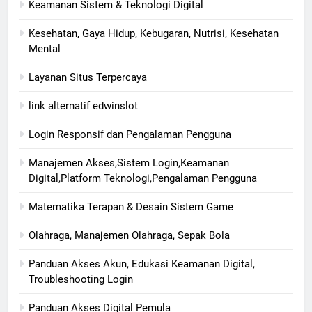
Keamanan Sistem & Teknologi Digital
Kesehatan, Gaya Hidup, Kebugaran, Nutrisi, Kesehatan
Mental
Layanan Situs Terpercaya
link alternatif edwinslot
Login Responsif dan Pengalaman Pengguna
Manajemen Akses,Sistem Login,Keamanan
Digital,Platform Teknologi,Pengalaman Pengguna
Matematika Terapan & Desain Sistem Game
Olahraga, Manajemen Olahraga, Sepak Bola
Panduan Akses Akun, Edukasi Keamanan Digital,
Troubleshooting Login
Panduan Akses Digital Pemula