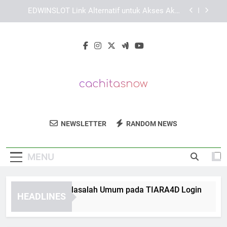
Skip
Cara Mengatasi Masalah EDWINSLOT Login di
to
Berbagai Perangkat
content
Login Edwinslot Terbaru dengan Tampilan Lebih
Responsif
Cara Mengatasi Masalah Umum pada TIARA4D
Login
EDWINSLOT Link Alternatif untuk Akses Akun
Lebih Stabil
Cara Mengatasi Masalah EDWINSLOT Login di
Berbagai Perangkat
Cachita's Now
Nikmati Cita Rasa Kuba Di Cachita’s Now,
Login Edwinslot Terbaru dengan Tampilan Lebih
NEWSLETTER
RANDOM NEWS
Responsif
Restoran Dengan Hidangan Autentik.
MENU
ara Mengatasi Masalah Umum pada TIARA4D Login
EDW
HEADLINES
Month Ago
1 Mo