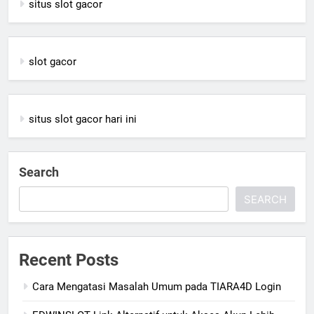
situs slot gacor
slot gacor
situs slot gacor hari ini
Search
SEARCH
Recent Posts
Cara Mengatasi Masalah Umum pada TIARA4D Login