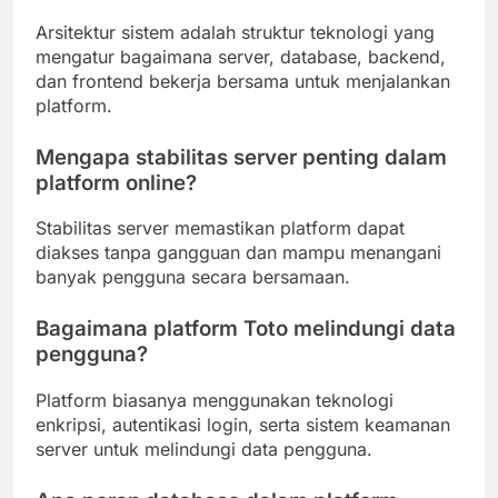
Arsitektur sistem adalah struktur teknologi yang
mengatur bagaimana server, database, backend,
dan frontend bekerja bersama untuk menjalankan
platform.
Mengapa stabilitas server penting dalam
platform online?
Stabilitas server memastikan platform dapat
diakses tanpa gangguan dan mampu menangani
banyak pengguna secara bersamaan.
Bagaimana platform Toto melindungi data
pengguna?
Platform biasanya menggunakan teknologi
enkripsi, autentikasi login, serta sistem keamanan
server untuk melindungi data pengguna.