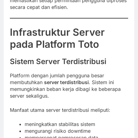
memastikan setiap permintaan pengguna diproses
secara cepat dan efisien.
Infrastruktur Server
pada Platform Toto
Sistem Server Terdistribusi
Platform dengan jumlah pengguna besar
membutuhkan
server terdistribusi
. Sistem ini
memungkinkan beban kerja dibagi ke beberapa
server sekaligus.
Manfaat utama server terdistribusi meliputi:
meningkatkan stabilitas sistem
mengurangi risiko downtime
mempercepat pemrosesan data