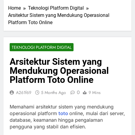
Home
Teknologi Platform Digital
Arsitektur Sistem yang Mendukung Operasional
Platform Toto Online
TEKNOLOGI PLATFORM DIGITAL
Arsitektur Sistem yang
Mendukung Operasional
Platform Toto Online
0
A261f69
5 Months Ago
9 Mins
Memahami arsitektur sistem yang mendukung
operasional platform
toto
online, mulai dari server,
database, keamanan hingga pengalaman
pengguna yang stabil dan efisien.