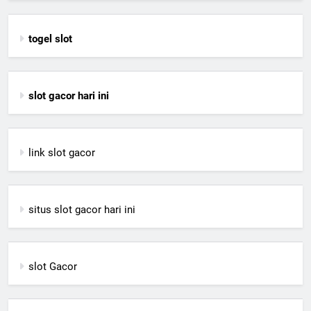
togel slot
slot gacor hari ini
link slot gacor
situs slot gacor hari ini
slot Gacor