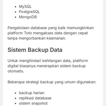
MySQL
PostgreSQL
MongoDB
Pengelolaan database yang baik memungkinkan
platform Toto mengakses data dengan cepat
tanpa mengorbankan keamanan.
Sistem Backup Data
Untuk menghindari kehilangan data, platform
digital biasanya menerapkan sistem backup
otomatis.
Beberapa strategi backup yang umum digunakan:
backup harian
replikasi database
sistem snapshot