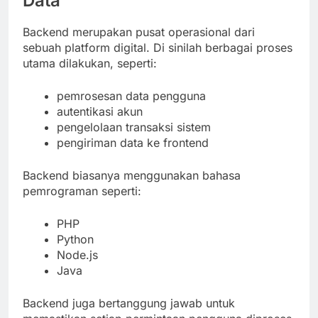
Data
Backend merupakan pusat operasional dari
sebuah platform digital. Di sinilah berbagai proses
utama dilakukan, seperti:
pemrosesan data pengguna
autentikasi akun
pengelolaan transaksi sistem
pengiriman data ke frontend
Backend biasanya menggunakan bahasa
pemrograman seperti:
PHP
Python
Node.js
Java
Backend juga bertanggung jawab untuk