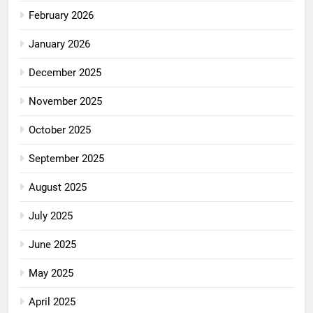
February 2026
January 2026
December 2025
November 2025
October 2025
September 2025
August 2025
July 2025
June 2025
May 2025
April 2025