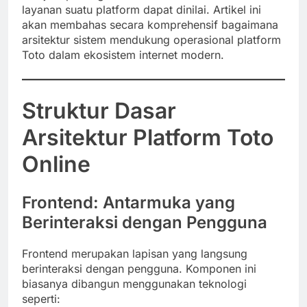
layanan suatu platform dapat dinilai. Artikel ini
akan membahas secara komprehensif bagaimana
arsitektur sistem mendukung operasional platform
Toto dalam ekosistem internet modern.
Struktur Dasar
Arsitektur Platform Toto
Online
Frontend: Antarmuka yang
Berinteraksi dengan Pengguna
Frontend merupakan lapisan yang langsung
berinteraksi dengan pengguna. Komponen ini
biasanya dibangun menggunakan teknologi
seperti: