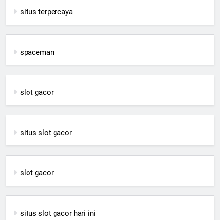
situs terpercaya
spaceman
slot gacor
situs slot gacor
slot gacor
situs slot gacor hari ini