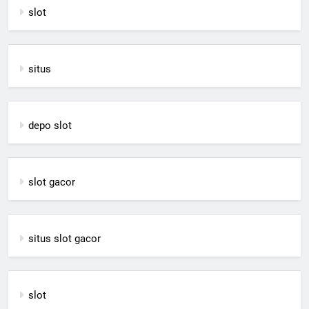
slot
situs
depo slot
slot gacor
situs slot gacor
slot