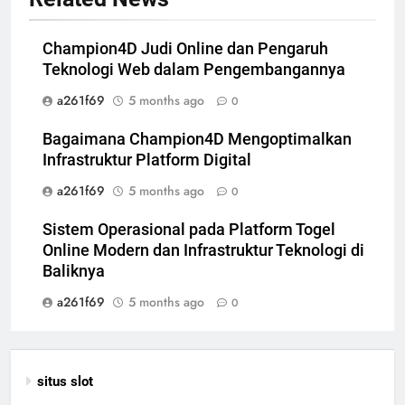
Champion4D Judi Online dan Pengaruh
Teknologi Web dalam Pengembangannya
a261f69
5 months ago
0
Bagaimana Champion4D Mengoptimalkan
Infrastruktur Platform Digital
a261f69
5 months ago
0
Sistem Operasional pada Platform Togel
Online Modern dan Infrastruktur Teknologi di
Baliknya
a261f69
5 months ago
0
situs slot