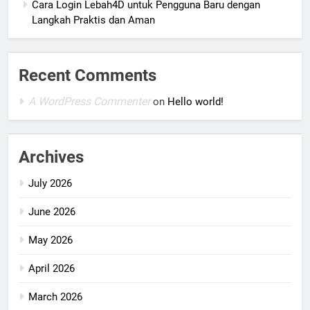
Cara Login Lebah4D untuk Pengguna Baru dengan
Langkah Praktis dan Aman
Recent Comments
A WordPress Commenter
on
Hello world!
Archives
July 2026
June 2026
May 2026
April 2026
March 2026