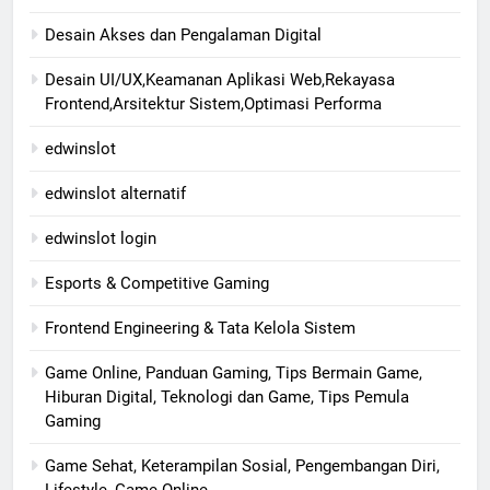
Desain Akses dan Pengalaman Digital
Desain UI/UX,Keamanan Aplikasi Web,Rekayasa
Frontend,Arsitektur Sistem,Optimasi Performa
edwinslot
edwinslot alternatif
edwinslot login
Esports & Competitive Gaming
Frontend Engineering & Tata Kelola Sistem
Game Online, Panduan Gaming, Tips Bermain Game,
Hiburan Digital, Teknologi dan Game, Tips Pemula
Gaming
Game Sehat, Keterampilan Sosial, Pengembangan Diri,
Lifestyle, Game Online