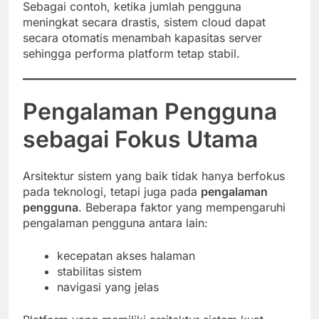
Sebagai contoh, ketika jumlah pengguna
meningkat secara drastis, sistem cloud dapat
secara otomatis menambah kapasitas server
sehingga performa platform tetap stabil.
Pengalaman Pengguna
sebagai Fokus Utama
Arsitektur sistem yang baik tidak hanya berfokus
pada teknologi, tetapi juga pada
pengalaman
pengguna
. Beberapa faktor yang mempengaruhi
pengalaman pengguna antara lain:
kecepatan akses halaman
stabilitas sistem
navigasi yang jelas