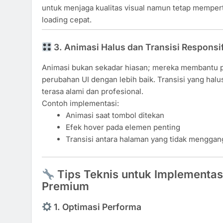
untuk menjaga kualitas visual namun tetap mempe
loading cepat.
3.
Animasi Halus dan Transisi Responsi
Animasi bukan sekadar hiasan; mereka membant
perubahan UI dengan lebih baik. Transisi yang hal
terasa alami dan profesional.
Contoh implementasi:
Animasi saat tombol ditekan
Efek hover pada elemen penting
Transisi antara halaman yang tidak menggan
Tips Teknis untuk Implementas
Premium
1. Optimasi Performa