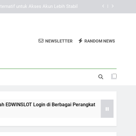
ernatif untuk Akses Akun Lebih Stabil
WINSLOT Login di Berbagai Perangkat
rbaru dengan Tampilan Lebih Responsif
NEWSLETTER
RANDOM NEWS
si Masalah Umum pada TIARA4D Login
ernatif untuk Akses Akun Lebih Stabil
ntik.
WINSLOT Login di Berbagai Perangkat
rbaru dengan Tampilan Lebih Responsif
T Login di Berbagai Perangkat
Login Edwinslot Terbar
2 Months Ago