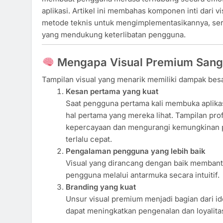
aplikasi. Artikel ini membahas komponen inti dari v
metode teknis untuk mengimplementasikannya, sert
yang mendukung keterlibatan pengguna.
Mengapa Visual Premium Sang
Tampilan visual yang menarik memiliki dampak besa
Kesan pertama yang kuat
Saat pengguna pertama kali membuka aplikas
hal pertama yang mereka lihat. Tampilan pr
kepercayaan dan mengurangi kemungkinan 
terlalu cepat.
Pengalaman pengguna yang lebih baik
Visual yang dirancang dengan baik memba
pengguna melalui antarmuka secara intuitif.
Branding yang kuat
Unsur visual premium menjadi bagian dari i
dapat meningkatkan pengenalan dan loyalit