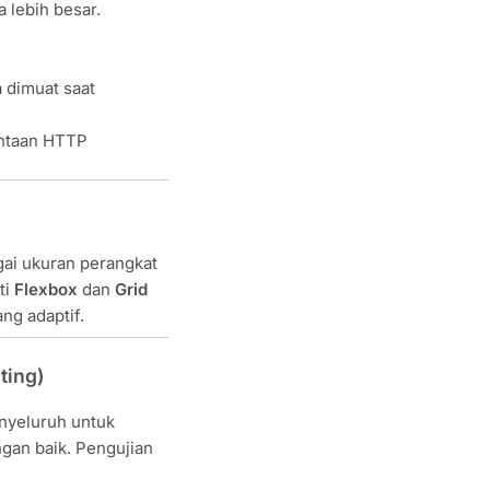
 lebih besar.
a dimuat saat
intaan HTTP
gai ukuran perangkat
ti
Flexbox
dan
Grid
ng adaptif.
ting)
nyeluruh untuk
gan baik. Pengujian