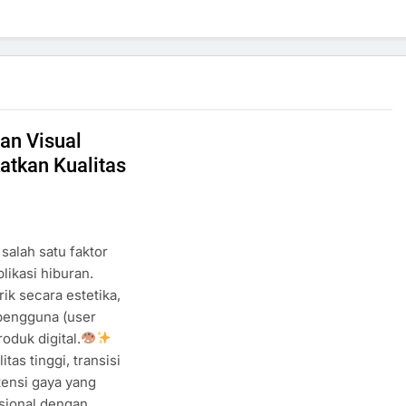
an Visual
tkan Kualitas
 salah satu faktor
ikasi hiburan.
ik secara estetika,
pengguna (user
oduk digital.
as tinggi, transisi
tensi gaya yang
ional dengan