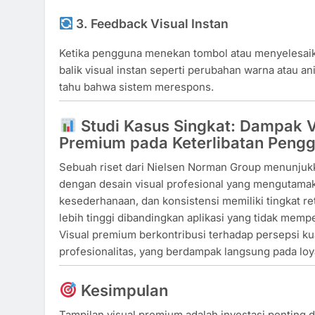
3.
Feedback Visual Instan
Ketika pengguna menekan tombol atau menyelesai
balik visual instan seperti perubahan warna atau a
tahu bahwa sistem merespons.
Studi Kasus Singkat: Dampak V
Premium pada Keterlibatan Peng
Sebuah riset dari Nielsen Norman Group menunjuk
dengan desain visual profesional yang mengutama
kesederhanaan, dan konsistensi memiliki tingkat r
lebih tinggi dibandingkan aplikasi yang tidak mempe
Visual premium berkontribusi terhadap persepsi ku
profesionalitas, yang berdampak langsung pada loy
Kesimpulan
Tampilan visual premium adalah investasi pentin