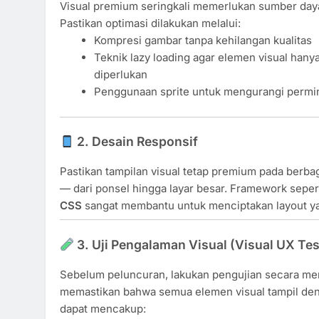
Visual premium seringkali memerlukan sumber daya
Pastikan optimasi dilakukan melalui:
Kompresi gambar tanpa kehilangan kualitas
Teknik lazy loading agar elemen visual hany
diperlukan
Penggunaan sprite untuk mengurangi perm
2. Desain Responsif
Pastikan tampilan visual tetap premium pada berba
— dari ponsel hingga layar besar. Framework seper
CSS
sangat membantu untuk menciptakan layout ya
3. Uji Pengalaman Visual (Visual UX Tes
Sebelum peluncuran, lakukan pengujian secara me
memastikan bahwa semua elemen visual tampil den
dapat mencakup: