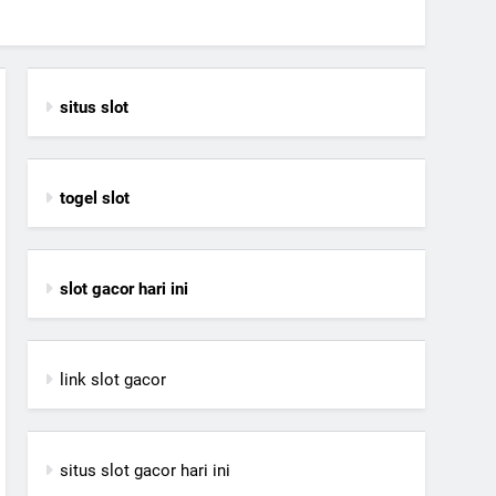
situs slot
togel slot
slot gacor hari ini
link slot gacor
situs slot gacor hari ini