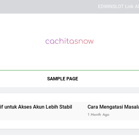
EDWINSLOT Link Alt
Cara Mengatasi Masalah ED
Login Edwinslot Te
Cara Mengata
hita's Now
EDWINSLOT Link Alt
ta Rasa Kuba Di Cachita’s Now, Restoran Dengan Hidangan Aute
Cara Mengatasi Masalah ED
SAMPLE PAGE
Login Edwinslot Te
es Akun Lebih Stabil
Cara Mengatasi Masalah EDWINSLO
1 Month Ago