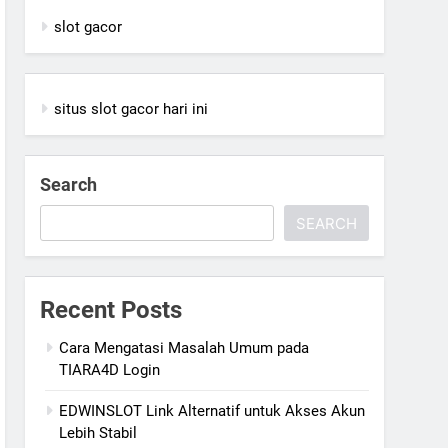
slot gacor
situs slot gacor hari ini
Search
SEARCH
Recent Posts
Cara Mengatasi Masalah Umum pada
TIARA4D Login
EDWINSLOT Link Alternatif untuk Akses Akun
Lebih Stabil