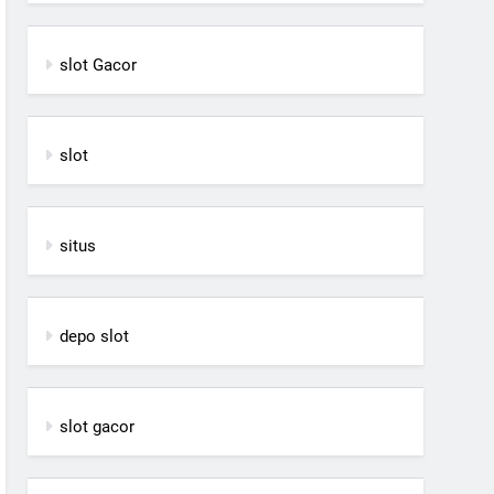
slot Gacor
slot
situs
depo slot
slot gacor