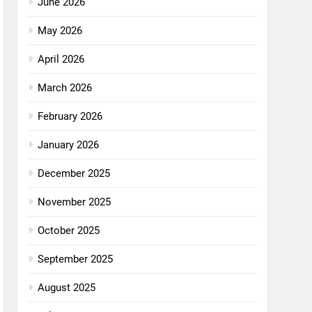
June 2026
May 2026
April 2026
March 2026
February 2026
January 2026
December 2025
November 2025
October 2025
September 2025
August 2025