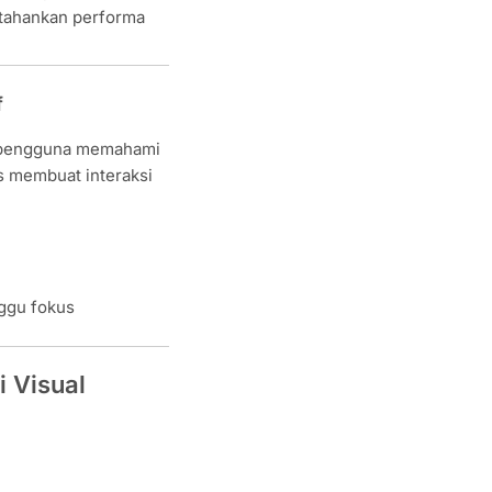
rtahankan performa
f
u pengguna memahami
us membuat interaksi
ggu fokus
i Visual