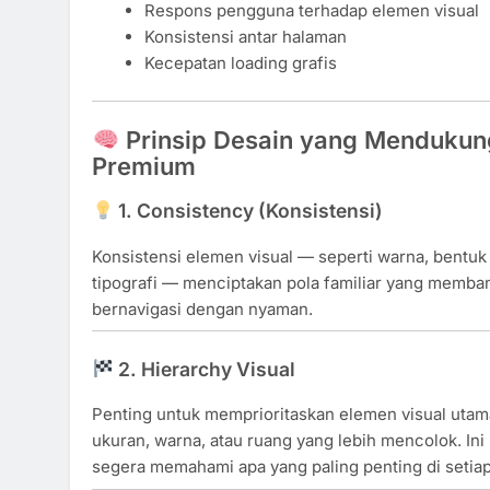
Respons pengguna terhadap elemen visual
Konsistensi antar halaman
Kecepatan loading grafis
Prinsip Desain yang Mendukun
Premium
1.
Consistency (Konsistensi)
Konsistensi elemen visual — seperti warna, bentuk 
tipografi — menciptakan pola familiar yang memb
bernavigasi dengan nyaman.
2.
Hierarchy Visual
Penting untuk memprioritaskan elemen visual ut
ukuran, warna, atau ruang yang lebih mencolok. I
segera memahami apa yang paling penting di setiap