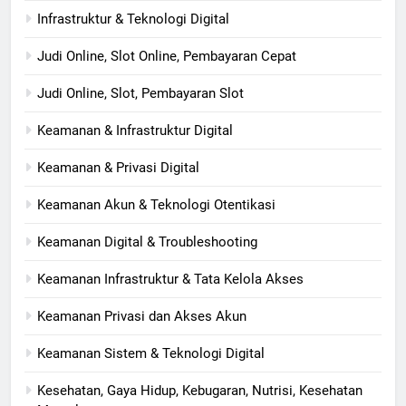
Infrastruktur & Teknologi Digital
Judi Online, Slot Online, Pembayaran Cepat
Judi Online, Slot, Pembayaran Slot
Keamanan & Infrastruktur Digital
Keamanan & Privasi Digital
Keamanan Akun & Teknologi Otentikasi
Keamanan Digital & Troubleshooting
Keamanan Infrastruktur & Tata Kelola Akses
Keamanan Privasi dan Akses Akun
Keamanan Sistem & Teknologi Digital
Kesehatan, Gaya Hidup, Kebugaran, Nutrisi, Kesehatan