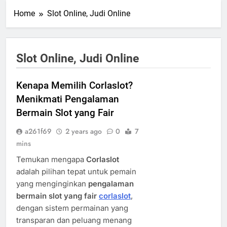
Home
Slot Online, Judi Online
Slot Online, Judi Online
Kenapa Memilih Corlaslot?
Menikmati Pengalaman
Bermain Slot yang Fair
a261f69
2 years ago
0
7
mins
Temukan mengapa
Corlaslot
adalah pilihan tepat untuk pemain
yang menginginkan
pengalaman
bermain slot yang fair
corlaslot
,
dengan sistem permainan yang
transparan dan peluang menang