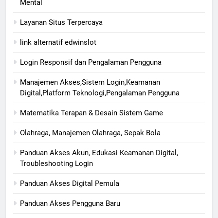
Mental
Layanan Situs Terpercaya
link alternatif edwinslot
Login Responsif dan Pengalaman Pengguna
Manajemen Akses,Sistem Login,Keamanan
Digital,Platform Teknologi,Pengalaman Pengguna
Matematika Terapan & Desain Sistem Game
Olahraga, Manajemen Olahraga, Sepak Bola
Panduan Akses Akun, Edukasi Keamanan Digital,
Troubleshooting Login
Panduan Akses Digital Pemula
Panduan Akses Pengguna Baru