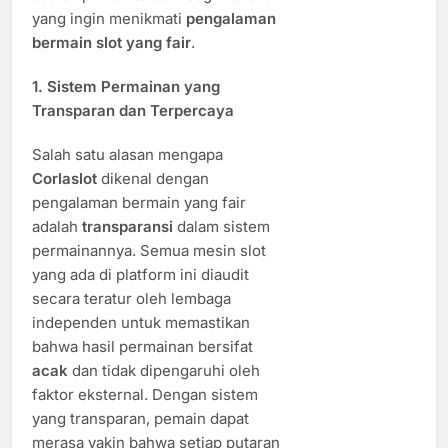
yang ingin menikmati
pengalaman
bermain slot yang fair
.
1.
Sistem Permainan yang
Transparan dan Terpercaya
Salah satu alasan mengapa
Corlaslot
dikenal dengan
pengalaman bermain yang fair
adalah
transparansi
dalam sistem
permainannya. Semua mesin slot
yang ada di platform ini diaudit
secara teratur oleh lembaga
independen untuk memastikan
bahwa hasil permainan bersifat
acak
dan tidak dipengaruhi oleh
faktor eksternal. Dengan sistem
yang transparan, pemain dapat
merasa yakin bahwa setiap putaran