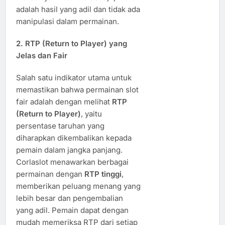
adalah hasil yang adil dan tidak ada
manipulasi dalam permainan.
2.
RTP (Return to Player) yang
Jelas dan Fair
Salah satu indikator utama untuk
memastikan bahwa permainan slot
fair adalah dengan melihat
RTP
(Return to Player)
, yaitu
persentase taruhan yang
diharapkan dikembalikan kepada
pemain dalam jangka panjang.
Corlaslot menawarkan berbagai
permainan dengan
RTP tinggi
,
memberikan peluang menang yang
lebih besar dan pengembalian
yang adil. Pemain dapat dengan
mudah memeriksa RTP dari setiap