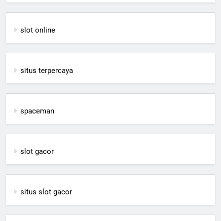
slot online
situs terpercaya
spaceman
slot gacor
situs slot gacor