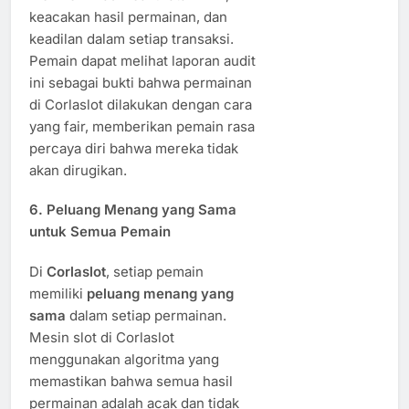
keacakan hasil permainan, dan
keadilan dalam setiap transaksi.
Pemain dapat melihat laporan audit
ini sebagai bukti bahwa permainan
di Corlaslot dilakukan dengan cara
yang fair, memberikan pemain rasa
percaya diri bahwa mereka tidak
akan dirugikan.
6.
Peluang Menang yang Sama
untuk Semua Pemain
Di
Corlaslot
, setiap pemain
memiliki
peluang menang yang
sama
dalam setiap permainan.
Mesin slot di Corlaslot
menggunakan algoritma yang
memastikan bahwa semua hasil
permainan adalah acak dan tidak