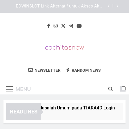
Skip
Cara Mengatasi Masalah EDWINSLOT Login di
to
Berbagai Perangkat
content
Login Edwinslot Terbaru dengan Tampilan Lebih
Responsif
Cara Mengatasi Masalah Umum pada TIARA4D
Login
EDWINSLOT Link Alternatif untuk Akses Akun
Lebih Stabil
Cara Mengatasi Masalah EDWINSLOT Login di
Berbagai Perangkat
Cachita's Now
Nikmati Cita Rasa Kuba Di Cachita’s Now,
Login Edwinslot Terbaru dengan Tampilan Lebih
NEWSLETTER
RANDOM NEWS
Responsif
Restoran Dengan Hidangan Autentik.
MENU
ara Mengatasi Masalah Umum pada TIARA4D Login
EDW
HEADLINES
Weeks Ago
1 Mo