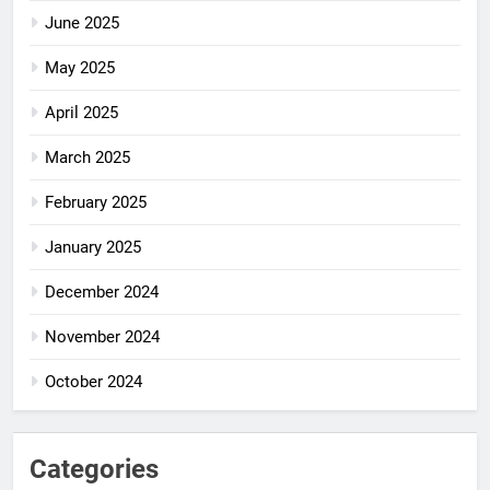
June 2025
May 2025
April 2025
March 2025
February 2025
January 2025
December 2024
November 2024
October 2024
Categories