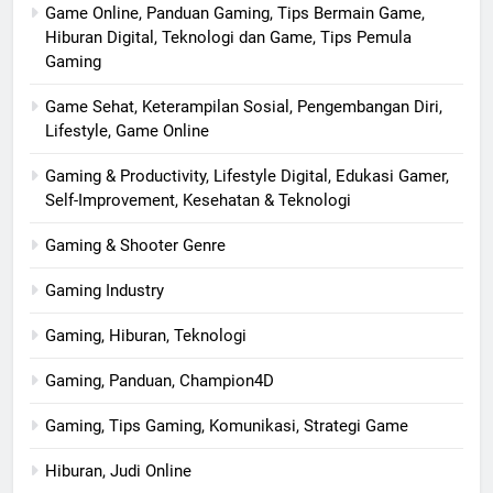
Game Online, Panduan Gaming, Tips Bermain Game,
Hiburan Digital, Teknologi dan Game, Tips Pemula
Gaming
Game Sehat, Keterampilan Sosial, Pengembangan Diri,
Lifestyle, Game Online
Gaming & Productivity, Lifestyle Digital, Edukasi Gamer,
Self-Improvement, Kesehatan & Teknologi
Gaming & Shooter Genre
Gaming Industry
Gaming, Hiburan, Teknologi
Gaming, Panduan, Champion4D
Gaming, Tips Gaming, Komunikasi, Strategi Game
Hiburan, Judi Online