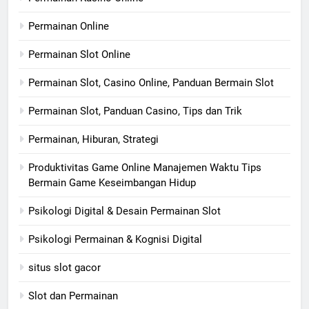
Permainan Online
Permainan Slot Online
Permainan Slot, Casino Online, Panduan Bermain Slot
Permainan Slot, Panduan Casino, Tips dan Trik
Permainan, Hiburan, Strategi
Produktivitas Game Online Manajemen Waktu Tips
Bermain Game Keseimbangan Hidup
Psikologi Digital & Desain Permainan Slot
Psikologi Permainan & Kognisi Digital
situs slot gacor
Slot dan Permainan