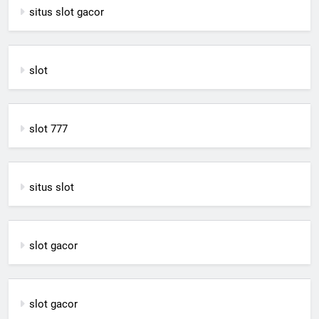
situs slot gacor
slot
slot 777
situs slot
slot gacor
slot gacor