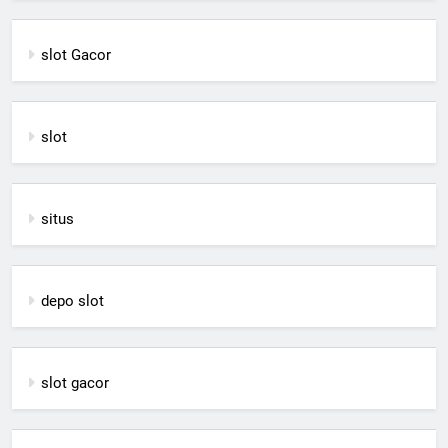
slot Gacor
slot
situs
depo slot
slot gacor