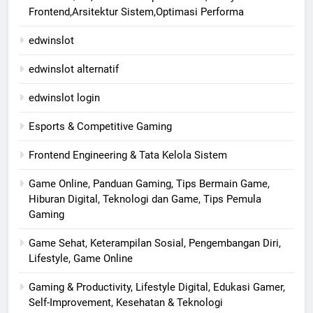
Frontend,Arsitektur Sistem,Optimasi Performa
edwinslot
edwinslot alternatif
edwinslot login
Esports & Competitive Gaming
Frontend Engineering & Tata Kelola Sistem
Game Online, Panduan Gaming, Tips Bermain Game,
Hiburan Digital, Teknologi dan Game, Tips Pemula
Gaming
Game Sehat, Keterampilan Sosial, Pengembangan Diri,
Lifestyle, Game Online
Gaming & Productivity, Lifestyle Digital, Edukasi Gamer,
Self-Improvement, Kesehatan & Teknologi