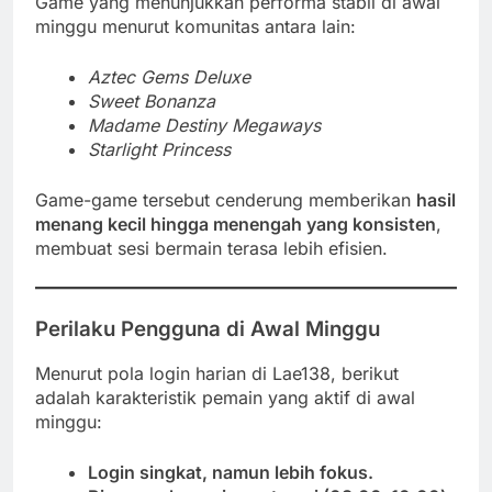
Game yang menunjukkan performa stabil di awal
minggu menurut komunitas antara lain:
Aztec Gems Deluxe
Sweet Bonanza
Madame Destiny Megaways
Starlight Princess
Game-game tersebut cenderung memberikan
hasil
menang kecil hingga menengah yang konsisten
,
membuat sesi bermain terasa lebih efisien.
Perilaku Pengguna di Awal Minggu
Menurut pola login harian di Lae138, berikut
adalah karakteristik pemain yang aktif di awal
minggu:
Login singkat, namun lebih fokus.