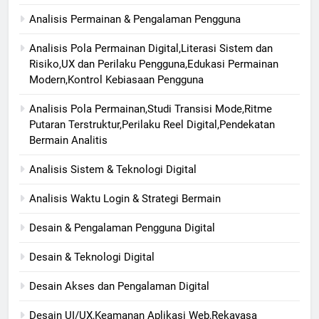
Analisis Permainan & Pengalaman Pengguna
Analisis Pola Permainan Digital,Literasi Sistem dan
Risiko,UX dan Perilaku Pengguna,Edukasi Permainan
Modern,Kontrol Kebiasaan Pengguna
Analisis Pola Permainan,Studi Transisi Mode,Ritme
Putaran Terstruktur,Perilaku Reel Digital,Pendekatan
Bermain Analitis
Analisis Sistem & Teknologi Digital
Analisis Waktu Login & Strategi Bermain
Desain & Pengalaman Pengguna Digital
Desain & Teknologi Digital
Desain Akses dan Pengalaman Digital
Desain UI/UX,Keamanan Aplikasi Web,Rekayasa