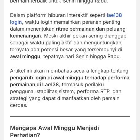
bermain terbaik untuk Senin hingga Rabu.
Dalam platform hiburan interaktif seperti
lae138
login
, waktu login memainkan peranan penting
dalam menentukan
ritme permainan dan peluang
kemenangan
. Meski akhir pekan sering dianggap
sebagai waktu paling aktif dan menguntungkan,
ternyata ada potensi besar yang tersembunyi di
awal minggu
, tepatnya hari Senin hingga Rabu.
Artikel ini akan membahas secara lengkap tentang
pengaruh login di awal minggu terhadap performa
permainan di Lae138
, termasuk perilaku
pengguna, stabilitas sistem, performa RTP, dan
strategi yang dapat dimanfaatkan oleh pemain
cerdas.
Mengapa Awal Minggu Menjadi
Perhatian?