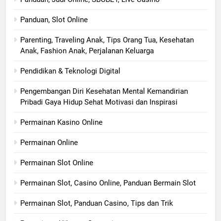
Panduan, Slot Online
Parenting, Traveling Anak, Tips Orang Tua, Kesehatan
Anak, Fashion Anak, Perjalanan Keluarga
Pendidikan & Teknologi Digital
Pengembangan Diri Kesehatan Mental Kemandirian
Pribadi Gaya Hidup Sehat Motivasi dan Inspirasi
Permainan Kasino Online
Permainan Online
Permainan Slot Online
Permainan Slot, Casino Online, Panduan Bermain Slot
Permainan Slot, Panduan Casino, Tips dan Trik