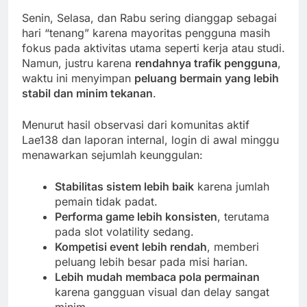
Senin, Selasa, dan Rabu sering dianggap sebagai
hari “tenang” karena mayoritas pengguna masih
fokus pada aktivitas utama seperti kerja atau studi.
Namun, justru karena
rendahnya trafik pengguna
,
waktu ini menyimpan
peluang bermain yang lebih
stabil dan minim tekanan
.
Menurut hasil observasi dari komunitas aktif
Lae138 dan laporan internal, login di awal minggu
menawarkan sejumlah keunggulan:
Stabilitas sistem lebih baik
karena jumlah
pemain tidak padat.
Performa game lebih konsisten
, terutama
pada slot volatility sedang.
Kompetisi event lebih rendah
, memberi
peluang lebih besar pada misi harian.
Lebih mudah membaca pola permainan
karena gangguan visual dan delay sangat
minim.