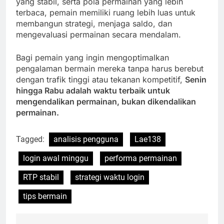
yang stabil, serta pola permainan yang lebih
terbaca, pemain memiliki ruang lebih luas untuk
membangun strategi, menjaga saldo, dan
mengevaluasi permainan secara mendalam.
Bagi pemain yang ingin mengoptimalkan
pengalaman bermain mereka tanpa harus berebut
dengan trafik tinggi atau tekanan kompetitif,
Senin
hingga Rabu adalah waktu terbaik untuk
mengendalikan permainan, bukan dikendalikan
permainan.
Tagged:
analisis pengguna
Lae138
login awal minggu
performa permainan
RTP stabil
strategi waktu login
tips bermain