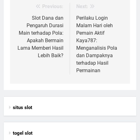
Previous:
Next:
Post
navigation
Slot Dana dan
Perilaku Login
Pengaruh Durasi
Malam Hari oleh
Main terhadap Pola:
Pemain Aktif
Apakah Bermain
Kaya787:
Lama Memberi Hasil
Menganalisis Pola
Lebih Baik?
dan Dampaknya
terhadap Hasil
Permainan
situs slot
togel slot