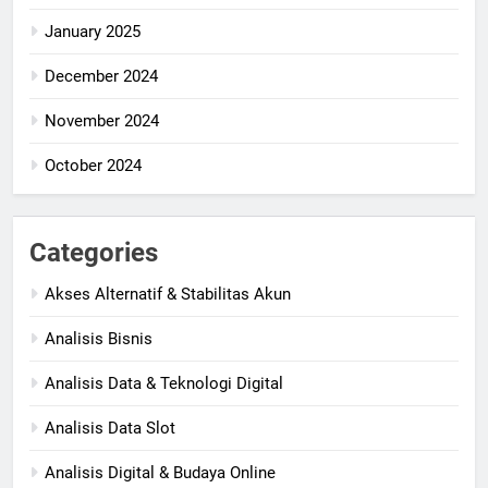
January 2025
December 2024
November 2024
October 2024
Categories
Akses Alternatif & Stabilitas Akun
Analisis Bisnis
Analisis Data & Teknologi Digital
Analisis Data Slot
Analisis Digital & Budaya Online