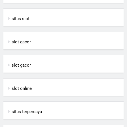
situs slot
slot gacor
slot gacor
slot online
situs terpercaya