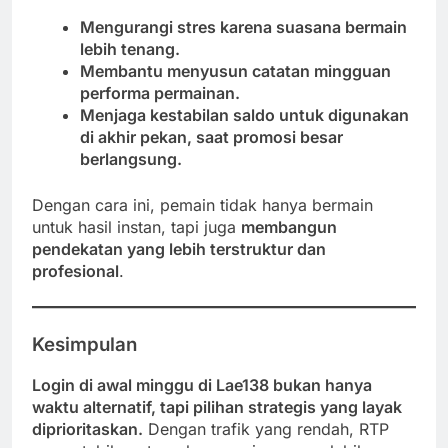
Mengurangi stres karena suasana bermain
lebih tenang.
Membantu menyusun catatan mingguan
performa permainan.
Menjaga kestabilan saldo untuk digunakan
di akhir pekan, saat promosi besar
berlangsung.
Dengan cara ini, pemain tidak hanya bermain
untuk hasil instan, tapi juga
membangun
pendekatan yang lebih terstruktur dan
profesional
.
Kesimpulan
Login di awal minggu di Lae138 bukan hanya
waktu alternatif, tapi pilihan strategis yang layak
diprioritaskan.
Dengan trafik yang rendah, RTP