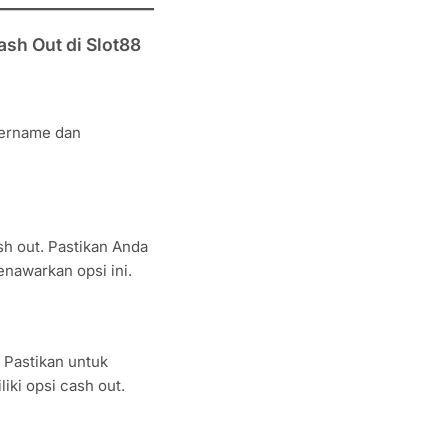
sh Out di Slot88
sername dan
h out. Pastikan Anda
nawarkan opsi ini.
 Pastikan untuk
ki opsi cash out.