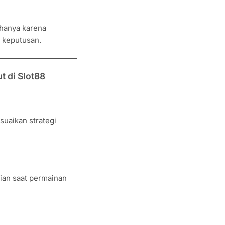
 hanya karena
l keputusan.
 di Slot88
suaikan strategi
an saat permainan