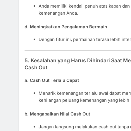
Anda memiliki kendali penuh atas kapan da
kemenangan Anda.
d. Meningkatkan Pengalaman Bermain
Dengan fitur ini, permainan terasa lebih inter
5. Kesalahan yang Harus Dihindari Saat M
Cash Out
a. Cash Out Terlalu Cepat
Menarik kemenangan terlalu awal dapat me
kehilangan peluang kemenangan yang lebih 
b. Mengabaikan Nilai Cash Out
Jangan langsung melakukan cash out tanpa 