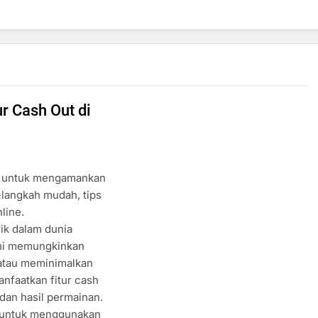
 Cash Out di
t88 untuk mengamankan
langkah mudah, tips
line.
ik dalam dunia
 ini memungkinkan
tau meminimalkan
nfaatkan fitur cash
 dan hasil permainan.
h untuk menggunakan