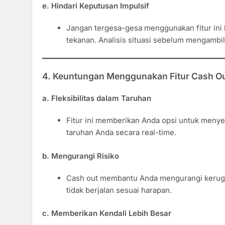
e. Hindari Keputusan Impulsif
Jangan tergesa-gesa menggunakan fitur ini
tekanan. Analisis situasi sebelum mengambi
4. Keuntungan Menggunakan Fitur Cash Out
a. Fleksibilitas dalam Taruhan
Fitur ini memberikan Anda opsi untuk menye
taruhan Anda secara real-time.
b. Mengurangi Risiko
Cash out membantu Anda mengurangi kerugi
tidak berjalan sesuai harapan.
c. Memberikan Kendali Lebih Besar