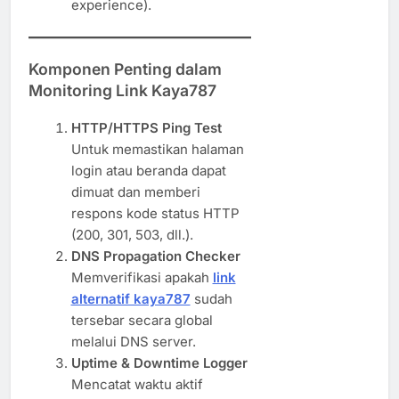
experience).
Komponen Penting dalam
Monitoring Link Kaya787
HTTP/HTTPS Ping Test
Untuk memastikan halaman
login atau beranda dapat
dimuat dan memberi
respons kode status HTTP
(200, 301, 503, dll.).
DNS Propagation Checker
Memverifikasi apakah
link
alternatif kaya787
sudah
tersebar secara global
melalui DNS server.
Uptime & Downtime Logger
Mencatat waktu aktif