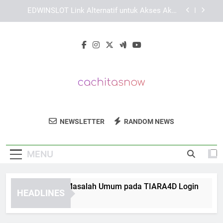
Skip
Cara Mengatasi Masalah EDWINSLOT Login di
to
Berbagai Perangkat
content
Login Edwinslot Terbaru dengan Tampilan Lebih
Responsif
Cara Mengatasi Masalah Umum pada TIARA4D
Login
EDWINSLOT Link Alternatif untuk Akses Akun
Lebih Stabil
Cara Mengatasi Masalah EDWINSLOT Login di
Berbagai Perangkat
Cachita's Now
Nikmati Cita Rasa Kuba Di Cachita’s Now,
Login Edwinslot Terbaru dengan Tampilan Lebih
NEWSLETTER
RANDOM NEWS
Responsif
Restoran Dengan Hidangan Autentik.
MENU
ara Mengatasi Masalah Umum pada TIARA4D Login
EDW
HEADLINES
Month Ago
1 Mo