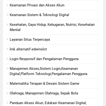
Keamanan Privasi dan Akses Akun
Keamanan Sistem & Teknologi Digital
Kesehatan, Gaya Hidup, Kebugaran, Nutrisi, Kesehatan
Mental
Layanan Situs Terpercaya
link alternatif edwinslot
Login Responsif dan Pengalaman Pengguna
Manajemen Akses,Sistem Login,Keamanan
Digital,Platform Teknologi,Pengalaman Pengguna
Matematika Terapan & Desain Sistem Game
Olahraga, Manajemen Olahraga, Sepak Bola
Panduan Akses Akun, Edukasi Keamanan Digital,