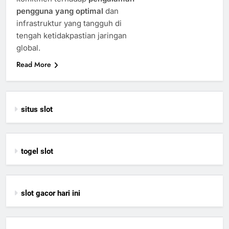
pengguna yang optimal
dan
infrastruktur yang tangguh di
tengah ketidakpastian jaringan
global.
Read More
situs slot
togel slot
slot gacor hari ini