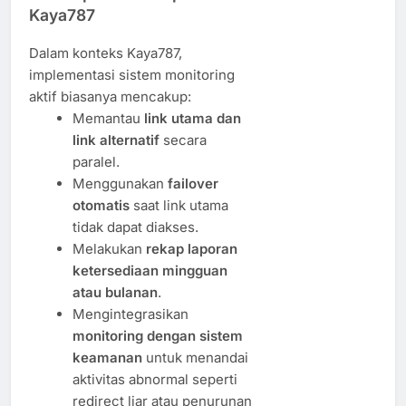
Kaya787
Dalam konteks Kaya787,
implementasi sistem monitoring
aktif biasanya mencakup:
Memantau
link utama dan
link alternatif
secara
paralel.
Menggunakan
failover
otomatis
saat link utama
tidak dapat diakses.
Melakukan
rekap laporan
ketersediaan mingguan
atau bulanan
.
Mengintegrasikan
monitoring dengan sistem
keamanan
untuk menandai
aktivitas abnormal seperti
redirect liar atau penurunan