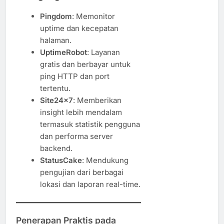
Pingdom
: Memonitor
uptime dan kecepatan
halaman.
UptimeRobot
: Layanan
gratis dan berbayar untuk
ping HTTP dan port
tertentu.
Site24x7
: Memberikan
insight lebih mendalam
termasuk statistik pengguna
dan performa server
backend.
StatusCake
: Mendukung
pengujian dari berbagai
lokasi dan laporan real-time.
Penerapan Praktis pada