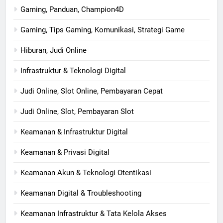
Gaming, Panduan, Champion4D
Gaming, Tips Gaming, Komunikasi, Strategi Game
Hiburan, Judi Online
Infrastruktur & Teknologi Digital
Judi Online, Slot Online, Pembayaran Cepat
Judi Online, Slot, Pembayaran Slot
Keamanan & Infrastruktur Digital
Keamanan & Privasi Digital
Keamanan Akun & Teknologi Otentikasi
Keamanan Digital & Troubleshooting
Keamanan Infrastruktur & Tata Kelola Akses