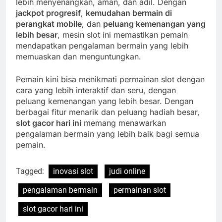
lebih menyenangkan, aman, dan adil. Dengan
jackpot progresif
,
kemudahan bermain di
perangkat mobile
, dan
peluang kemenangan yang
lebih besar
, mesin slot ini memastikan pemain
mendapatkan pengalaman bermain yang lebih
memuaskan dan menguntungkan.
Pemain kini bisa menikmati permainan slot dengan
cara yang lebih interaktif dan seru, dengan
peluang kemenangan yang lebih besar. Dengan
berbagai fitur menarik dan peluang hadiah besar,
slot gacor hari ini
memang menawarkan
pengalaman bermain yang lebih baik bagi semua
pemain.
Tagged:
inovasi slot
judi online
pengalaman bermain
permainan slot
slot gacor hari ini