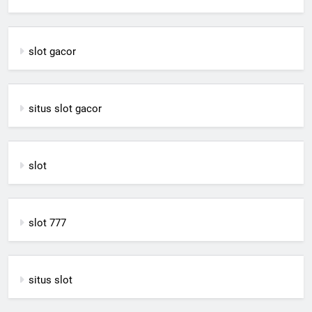
slot gacor
situs slot gacor
slot
slot 777
situs slot