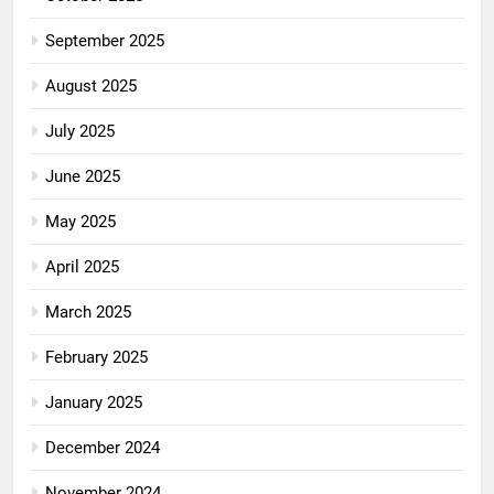
September 2025
August 2025
July 2025
June 2025
May 2025
April 2025
March 2025
February 2025
January 2025
December 2024
November 2024