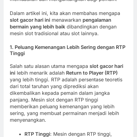
Dalam artikel ini, kita akan membahas mengapa
slot gacor hari ini
menawarkan
pengalaman
bermain yang lebih baik
dibandingkan dengan
mesin slot tradisional atau slot lainnya.
1.
Peluang Kemenangan Lebih Sering dengan RTP
Tinggi
Salah satu alasan utama mengapa
slot gacor hari
ini
lebih menarik adalah
Return to Player (RTP)
yang lebih tinggi. RTP adalah persentase teoretis
dari total taruhan yang diprediksi akan
dikembalikan kepada pemain dalam jangka
panjang. Mesin slot dengan RTP tinggi
memberikan peluang kemenangan yang lebih
sering, yang membuat permainan menjadi lebih
menyenangkan.
RTP Tinggi
: Mesin dengan RTP tinggi,