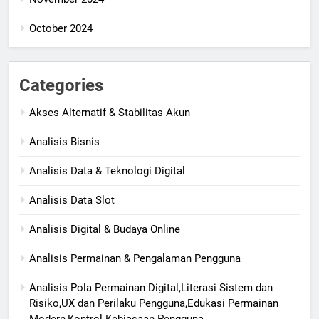
October 2024
Categories
Akses Alternatif & Stabilitas Akun
Analisis Bisnis
Analisis Data & Teknologi Digital
Analisis Data Slot
Analisis Digital & Budaya Online
Analisis Permainan & Pengalaman Pengguna
Analisis Pola Permainan Digital,Literasi Sistem dan
Risiko,UX dan Perilaku Pengguna,Edukasi Permainan
Modern,Kontrol Kebiasaan Pengguna