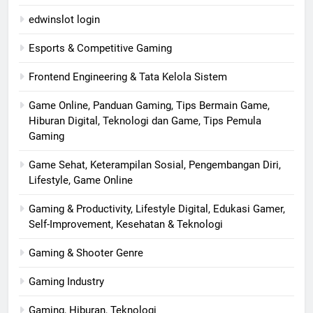
edwinslot login
Esports & Competitive Gaming
Frontend Engineering & Tata Kelola Sistem
Game Online, Panduan Gaming, Tips Bermain Game,
Hiburan Digital, Teknologi dan Game, Tips Pemula
Gaming
Game Sehat, Keterampilan Sosial, Pengembangan Diri,
Lifestyle, Game Online
Gaming & Productivity, Lifestyle Digital, Edukasi Gamer,
Self-Improvement, Kesehatan & Teknologi
Gaming & Shooter Genre
Gaming Industry
Gaming, Hiburan, Teknologi