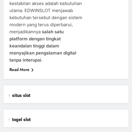
kestabilan akses adalah kebutuhan
utama. EDWINSLOT menjawab
kebutuhan tersebut dengan sistem
modern yang terus diperbarui,
menjadikannya
salah satu
platform dengan tingkat
keandalan tinggi dalam
menyajikan pengalaman digital
tanpa interupsi
.
Read More
situs slot
togel slot