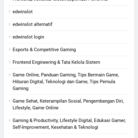
edwinslot
edwinslot alternatif
edwinslot login
Esports & Competitive Gaming
Frontend Engineering & Tata Kelola Sistem
Game Online, Panduan Gaming, Tips Bermain Game,
Hiburan Digital, Teknologi dan Game, Tips Pemula
Gaming
Game Sehat, Keterampilan Sosial, Pengembangan Diri,
Lifestyle, Game Online
Gaming & Productivity, Lifestyle Digital, Edukasi Gamer,
Self-Improvement, Kesehatan & Teknologi