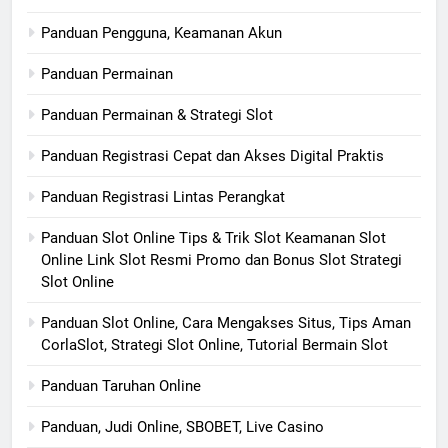
Panduan Pengguna, Keamanan Akun
Panduan Permainan
Panduan Permainan & Strategi Slot
Panduan Registrasi Cepat dan Akses Digital Praktis
Panduan Registrasi Lintas Perangkat
Panduan Slot Online Tips & Trik Slot Keamanan Slot
Online Link Slot Resmi Promo dan Bonus Slot Strategi
Slot Online
Panduan Slot Online, Cara Mengakses Situs, Tips Aman
CorlaSlot, Strategi Slot Online, Tutorial Bermain Slot
Panduan Taruhan Online
Panduan, Judi Online, SBOBET, Live Casino