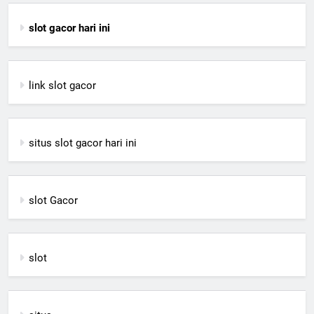
slot gacor hari ini
link slot gacor
situs slot gacor hari ini
slot Gacor
slot