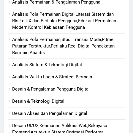
Analisis Permainan & Pengalaman Pengguna
Analisis Pola Permainan Digital,Literasi Sistem dan
Risiko,UX dan Perilaku Pengguna,Edukasi Permainan
Modern,Kontrol Kebiasaan Pengguna
Analisis Pola Permainan,Studi Transisi Mode,Ritme
Putaran Terstruktur,Perilaku Reel Digital,Pendekatan
Bermain Analitis
Analisis Sistem & Teknologi Digital
Analisis Waktu Login & Strategi Bermain
Desain & Pengalaman Pengguna Digital
Desain & Teknologi Digital
Desain Akses dan Pengalaman Digital
Desain UI/UX,Keamanan Aplikasi Web,Rekayasa
Frontend,Arsitektur Sistem,Optimasi Performa