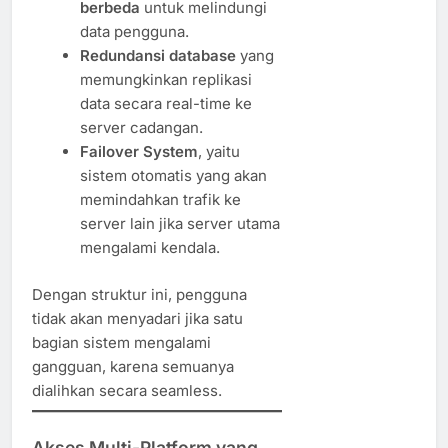
berbeda
untuk melindungi
data pengguna.
Redundansi database
yang
memungkinkan replikasi
data secara real-time ke
server cadangan.
Failover System
, yaitu
sistem otomatis yang akan
memindahkan trafik ke
server lain jika server utama
mengalami kendala.
Dengan struktur ini, pengguna
tidak akan menyadari jika satu
bagian sistem mengalami
gangguan, karena semuanya
dialihkan secara seamless.
Akses Multi-Platform yang