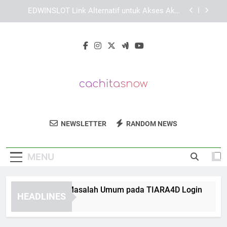
Skip
Cara Mengatasi Masalah EDWINSLOT Login di
to
Berbagai Perangkat
content
Login Edwinslot Terbaru dengan Tampilan Lebih
Responsif
Cara Mengatasi Masalah Umum pada TIARA4D
Login
EDWINSLOT Link Alternatif untuk Akses Akun
Lebih Stabil
Cara Mengatasi Masalah EDWINSLOT Login di
Berbagai Perangkat
Cachita's Now
Nikmati Cita Rasa Kuba Di Cachita’s Now,
Login Edwinslot Terbaru dengan Tampilan Lebih
NEWSLETTER
RANDOM NEWS
Responsif
Restoran Dengan Hidangan Autentik.
MENU
ara Mengatasi Masalah Umum pada TIARA4D Login
EDW
HEADLINES
Month Ago
1 Mo