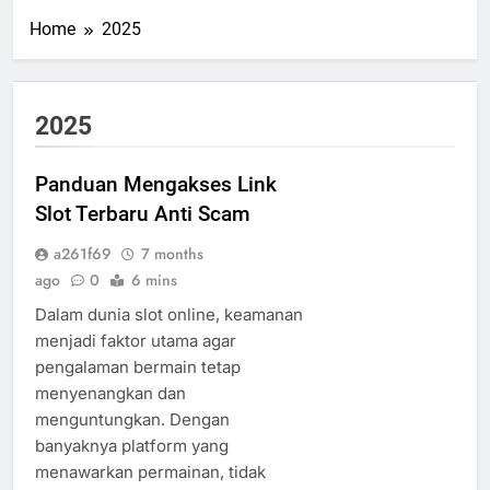
Home
2025
2025
Panduan Mengakses Link
Slot Terbaru Anti Scam
a261f69
7 months
ago
0
6 mins
Dalam dunia slot online, keamanan
menjadi faktor utama agar
pengalaman bermain tetap
menyenangkan dan
menguntungkan. Dengan
banyaknya platform yang
menawarkan permainan, tidak