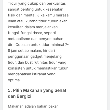
Tidur yang cukup dan berkualitas
sangat penting untuk kesehatan
fisik dan mental. Jika kamu merasa
lelah atau kurang tidur, tubuh akan
kesulitan dalam menjalankan
fungsi-fungsi dasar, seperti
metabolisme dan penyembuhan
diri. Cobalah untuk tidur minimal 7-
8 jam setiap malam, hindari
penggunaan gadget menjelang
tidur, dan buat rutinitas tidur yang
konsisten untuk memastikan tubuh
mendapatkan istirahat yang
optimal.
5.
Pilih Makanan yang Sehat
dan Bergizi
Makanan adalah bahan bakar