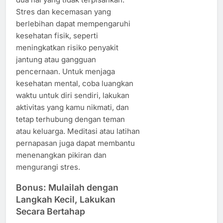
Stres dan kecemasan yang
berlebihan dapat mempengaruhi
kesehatan fisik, seperti
meningkatkan risiko penyakit
jantung atau gangguan
pencernaan. Untuk menjaga
kesehatan mental, coba luangkan
waktu untuk diri sendiri, lakukan
aktivitas yang kamu nikmati, dan
tetap terhubung dengan teman
atau keluarga. Meditasi atau latihan
pernapasan juga dapat membantu
menenangkan pikiran dan
mengurangi stres.
Bonus:
Mulailah dengan
Langkah Kecil, Lakukan
Secara Bertahap