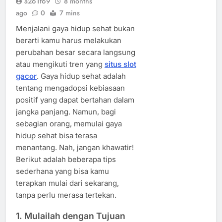
a261f69
8 months
ago
0
7 mins
Menjalani gaya hidup sehat bukan
berarti kamu harus melakukan
perubahan besar secara langsung
atau mengikuti tren yang
situs slot
gacor
. Gaya hidup sehat adalah
tentang mengadopsi kebiasaan
positif yang dapat bertahan dalam
jangka panjang. Namun, bagi
sebagian orang, memulai gaya
hidup sehat bisa terasa
menantang. Nah, jangan khawatir!
Berikut adalah beberapa tips
sederhana yang bisa kamu
terapkan mulai dari sekarang,
tanpa perlu merasa tertekan.
1.
Mulailah dengan Tujuan