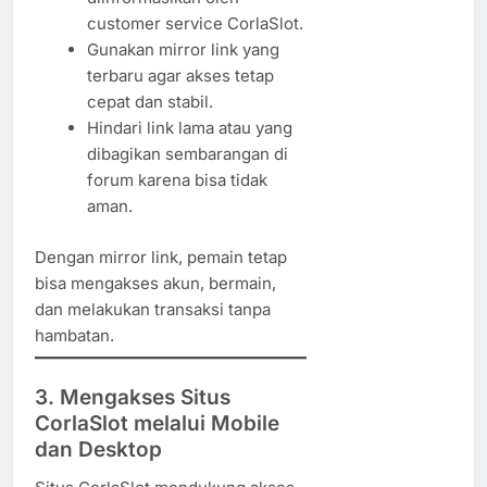
customer service CorlaSlot.
Gunakan mirror link yang
terbaru agar akses tetap
cepat dan stabil.
Hindari link lama atau yang
dibagikan sembarangan di
forum karena bisa tidak
aman.
Dengan mirror link, pemain tetap
bisa mengakses akun, bermain,
dan melakukan transaksi tanpa
hambatan.
3. Mengakses Situs
CorlaSlot melalui Mobile
dan Desktop