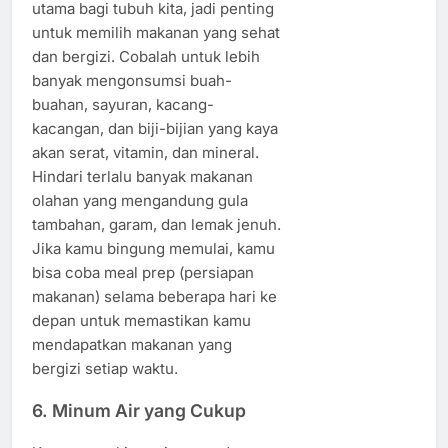
utama bagi tubuh kita, jadi penting
untuk memilih makanan yang sehat
dan bergizi. Cobalah untuk lebih
banyak mengonsumsi buah-
buahan, sayuran, kacang-
kacangan, dan biji-bijian yang kaya
akan serat, vitamin, dan mineral.
Hindari terlalu banyak makanan
olahan yang mengandung gula
tambahan, garam, dan lemak jenuh.
Jika kamu bingung memulai, kamu
bisa coba meal prep (persiapan
makanan) selama beberapa hari ke
depan untuk memastikan kamu
mendapatkan makanan yang
bergizi setiap waktu.
6.
Minum Air yang Cukup