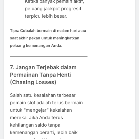
Ketika banyak pemain aktif,
peluang jackpot progresif
terpicu lebih besar.
Tips:
Cobalah bermain di malam hari atau
saat akhir pekan untuk meningkatkan
peluang kemenangan Anda.
7. Jangan Terjebak dalam
Permainan Tanpa Henti
(Chasing Losses)
Salah satu kesalahan terbesar
pemain slot adalah terus bermain
untuk “mengejar” kekalahan
mereka. Jika Anda terus
kehilangan saldo tanpa
kemenangan berarti, lebih baik