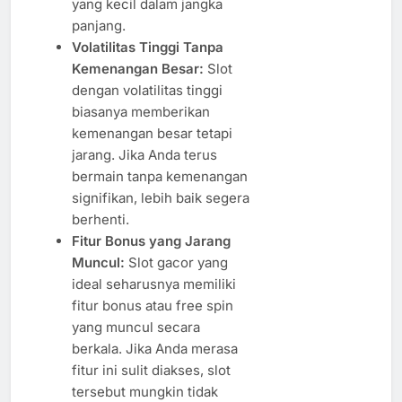
yang kecil dalam jangka
panjang.
Volatilitas Tinggi Tanpa
Kemenangan Besar:
Slot
dengan volatilitas tinggi
biasanya memberikan
kemenangan besar tetapi
jarang. Jika Anda terus
bermain tanpa kemenangan
signifikan, lebih baik segera
berhenti.
Fitur Bonus yang Jarang
Muncul:
Slot gacor yang
ideal seharusnya memiliki
fitur bonus atau free spin
yang muncul secara
berkala. Jika Anda merasa
fitur ini sulit diakses, slot
tersebut mungkin tidak