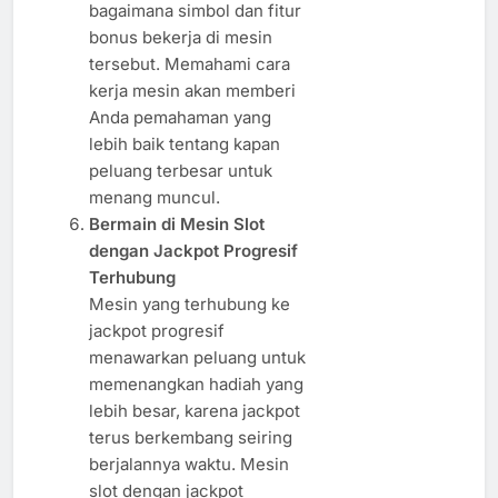
bagaimana simbol dan fitur
bonus bekerja di mesin
tersebut. Memahami cara
kerja mesin akan memberi
Anda pemahaman yang
lebih baik tentang kapan
peluang terbesar untuk
menang muncul.
Bermain di Mesin Slot
dengan Jackpot Progresif
Terhubung
Mesin yang terhubung ke
jackpot progresif
menawarkan peluang untuk
memenangkan hadiah yang
lebih besar, karena jackpot
terus berkembang seiring
berjalannya waktu. Mesin
slot dengan jackpot