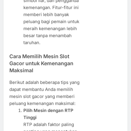
simbol liar, dan pengganda
kemenangan. Fitur-fitur ini
memberi lebih banyak
peluang bagi pemain untuk
meraih kemenangan lebih
besar tanpa menambah
taruhan.
Cara Memilih Mesin Slot
Gacor untuk Kemenangan
Maksimal
Berikut adalah beberapa tips yang
dapat membantu Anda memilih
mesin slot gacor yang memberi
peluang kemenangan maksimal:
Pilih Mesin dengan RTP
Tinggi
RTP adalah faktor paling