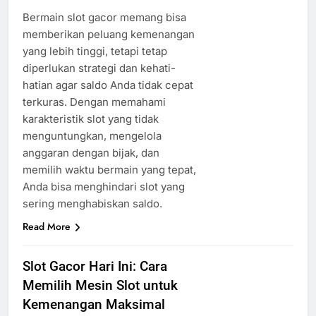
Bermain slot gacor memang bisa
memberikan peluang kemenangan
yang lebih tinggi, tetapi tetap
diperlukan strategi dan kehati-
hatian agar saldo Anda tidak cepat
terkuras. Dengan memahami
karakteristik slot yang tidak
menguntungkan, mengelola
anggaran dengan bijak, dan
memilih waktu bermain yang tepat,
Anda bisa menghindari slot yang
sering menghabiskan saldo.
Read More
Slot Gacor Hari Ini: Cara
Memilih Mesin Slot untuk
Kemenangan Maksimal