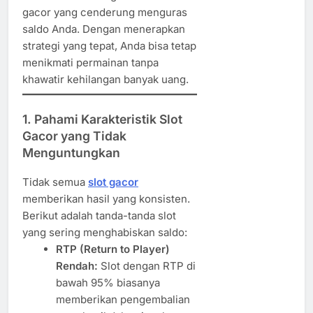
gacor yang cenderung menguras
saldo Anda. Dengan menerapkan
strategi yang tepat, Anda bisa tetap
menikmati permainan tanpa
khawatir kehilangan banyak uang.
1. Pahami Karakteristik Slot
Gacor yang Tidak
Menguntungkan
Tidak semua
slot gacor
memberikan hasil yang konsisten.
Berikut adalah tanda-tanda slot
yang sering menghabiskan saldo:
RTP (Return to Player)
Rendah:
Slot dengan RTP di
bawah 95% biasanya
memberikan pengembalian