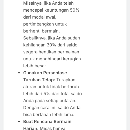
Misalnya, jika Anda telah
mencapai keuntungan 50%
dari modal awal,
pertimbangkan untuk
berhenti bermain.
Sebaliknya, jika Anda sudah
kehilangan 30% dari saldo,
segera hentikan permainan
untuk menghindari kerugian
lebih besar.
Gunakan Persentase
Taruhan Tetap:
Terapkan
aturan untuk tidak bertaruh
lebih dari 5% dari total saldo
Anda pada setiap putaran.
Dengan cara ini, saldo Anda
bisa bertahan lebih lama.
Buat Rencana Bermain
Harian:
Misal, hanya