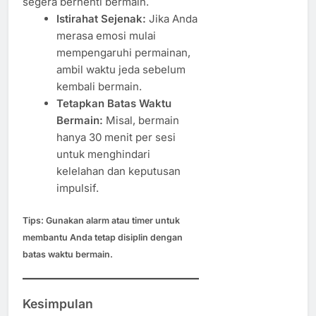
segera berhenti bermain.
Istirahat Sejenak:
Jika Anda
merasa emosi mulai
mempengaruhi permainan,
ambil waktu jeda sebelum
kembali bermain.
Tetapkan Batas Waktu
Bermain:
Misal, bermain
hanya 30 menit per sesi
untuk menghindari
kelelahan dan keputusan
impulsif.
Tips:
Gunakan alarm atau timer untuk
membantu Anda tetap disiplin dengan
batas waktu bermain.
Kesimpulan