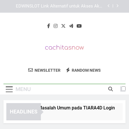
Skip
Cara Mengatasi Masalah EDWINSLOT Login di
to
Berbagai Perangkat
content
Login Edwinslot Terbaru dengan Tampilan Lebih
Responsif
Cara Mengatasi Masalah Umum pada TIARA4D
Login
EDWINSLOT Link Alternatif untuk Akses Akun
Lebih Stabil
Cara Mengatasi Masalah EDWINSLOT Login di
Berbagai Perangkat
Cachita's Now
Nikmati Cita Rasa Kuba Di Cachita’s Now,
Login Edwinslot Terbaru dengan Tampilan Lebih
NEWSLETTER
RANDOM NEWS
Responsif
Restoran Dengan Hidangan Autentik.
MENU
ara Mengatasi Masalah Umum pada TIARA4D Login
EDW
HEADLINES
Weeks Ago
1 Mo