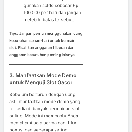
gunakan saldo sebesar Rp
100.000 per hari dan jangan
melebihi batas tersebut.
Tips:
Jangan pernah menggunakan uang
kebutuhan sehari-hari untuk bermain
slot. Pisahkan anggaran hiburan dan
anggaran kebutuhan penting lainnya.
3. Manfaatkan Mode Demo
untuk Menguji Slot Gacor
Sebelum bertaruh dengan uang
asli, manfaatkan mode demo yang
tersedia di banyak permainan slot
online. Mode ini membantu Anda
memahami pola permainan, fitur
bonus, dan seberapa sering