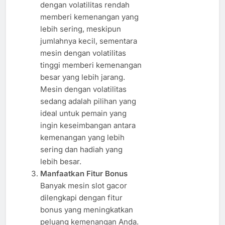
dengan volatilitas rendah
memberi kemenangan yang
lebih sering, meskipun
jumlahnya kecil, sementara
mesin dengan volatilitas
tinggi memberi kemenangan
besar yang lebih jarang.
Mesin dengan volatilitas
sedang adalah pilihan yang
ideal untuk pemain yang
ingin keseimbangan antara
kemenangan yang lebih
sering dan hadiah yang
lebih besar.
Manfaatkan Fitur Bonus
Banyak mesin slot gacor
dilengkapi dengan fitur
bonus yang meningkatkan
peluang kemenangan Anda.