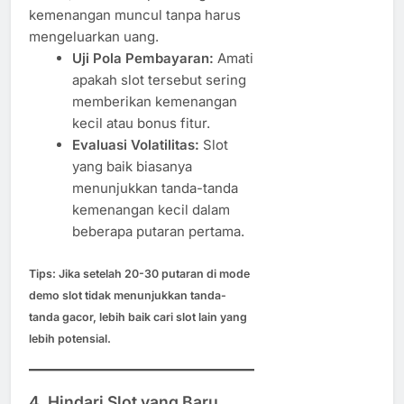
kemenangan muncul tanpa harus
mengeluarkan uang.
Uji Pola Pembayaran:
Amati
apakah slot tersebut sering
memberikan kemenangan
kecil atau bonus fitur.
Evaluasi Volatilitas:
Slot
yang baik biasanya
menunjukkan tanda-tanda
kemenangan kecil dalam
beberapa putaran pertama.
Tips:
Jika setelah 20-30 putaran di mode
demo slot tidak menunjukkan tanda-
tanda gacor, lebih baik cari slot lain yang
lebih potensial.
4. Hindari Slot yang Baru