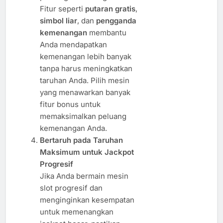
Fitur seperti
putaran gratis
,
simbol liar
, dan
pengganda
kemenangan
membantu
Anda mendapatkan
kemenangan lebih banyak
tanpa harus meningkatkan
taruhan Anda. Pilih mesin
yang menawarkan banyak
fitur bonus untuk
memaksimalkan peluang
kemenangan Anda.
Bertaruh pada Taruhan
Maksimum untuk Jackpot
Progresif
Jika Anda bermain mesin
slot progresif dan
menginginkan kesempatan
untuk memenangkan