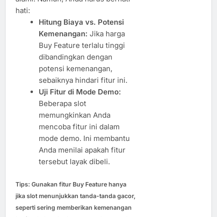
hati:
Hitung Biaya vs. Potensi
Kemenangan:
Jika harga
Buy Feature terlalu tinggi
dibandingkan dengan
potensi kemenangan,
sebaiknya hindari fitur ini.
Uji Fitur di Mode Demo:
Beberapa slot
memungkinkan Anda
mencoba fitur ini dalam
mode demo. Ini membantu
Anda menilai apakah fitur
tersebut layak dibeli.
Tips:
Gunakan fitur Buy Feature hanya
jika slot menunjukkan tanda-tanda gacor,
seperti sering memberikan kemenangan