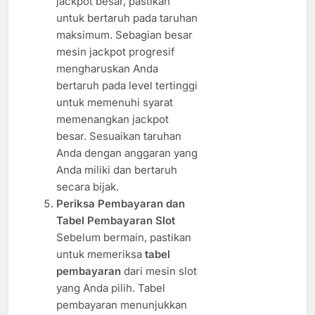
jackpot besar, pastikan
untuk bertaruh pada taruhan
maksimum. Sebagian besar
mesin jackpot progresif
mengharuskan Anda
bertaruh pada level tertinggi
untuk memenuhi syarat
memenangkan jackpot
besar. Sesuaikan taruhan
Anda dengan anggaran yang
Anda miliki dan bertaruh
secara bijak.
Periksa Pembayaran dan
Tabel Pembayaran Slot
Sebelum bermain, pastikan
untuk memeriksa
tabel
pembayaran
dari mesin slot
yang Anda pilih. Tabel
pembayaran menunjukkan