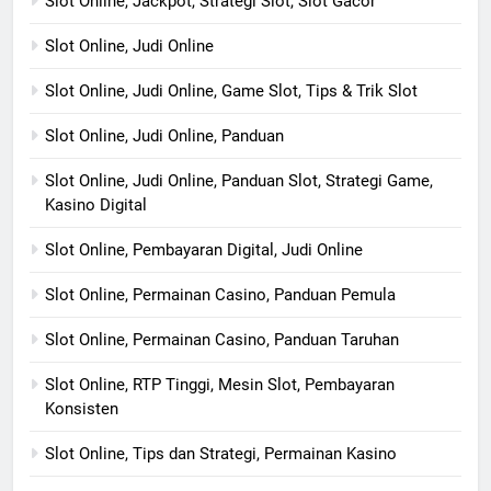
Slot Online, Jackpot, Strategi Slot, Slot Gacor
Slot Online, Judi Online
Slot Online, Judi Online, Game Slot, Tips & Trik Slot
Slot Online, Judi Online, Panduan
Slot Online, Judi Online, Panduan Slot, Strategi Game,
Kasino Digital
Slot Online, Pembayaran Digital, Judi Online
Slot Online, Permainan Casino, Panduan Pemula
Slot Online, Permainan Casino, Panduan Taruhan
Slot Online, RTP Tinggi, Mesin Slot, Pembayaran
Konsisten
Slot Online, Tips dan Strategi, Permainan Kasino