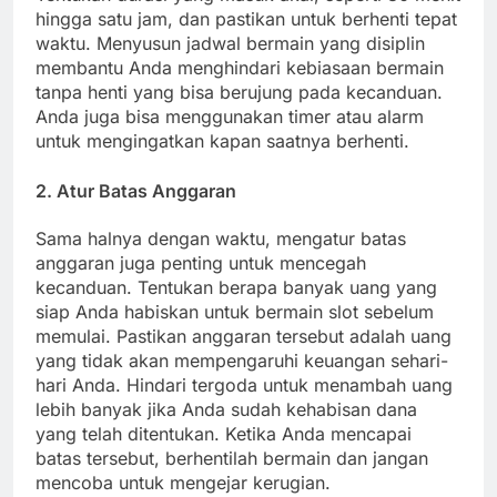
hingga satu jam, dan pastikan untuk berhenti tepat
waktu. Menyusun jadwal bermain yang disiplin
membantu Anda menghindari kebiasaan bermain
tanpa henti yang bisa berujung pada kecanduan.
Anda juga bisa menggunakan timer atau alarm
untuk mengingatkan kapan saatnya berhenti.
2. Atur Batas Anggaran
Sama halnya dengan waktu, mengatur batas
anggaran juga penting untuk mencegah
kecanduan. Tentukan berapa banyak uang yang
siap Anda habiskan untuk bermain slot sebelum
memulai. Pastikan anggaran tersebut adalah uang
yang tidak akan mempengaruhi keuangan sehari-
hari Anda. Hindari tergoda untuk menambah uang
lebih banyak jika Anda sudah kehabisan dana
yang telah ditentukan. Ketika Anda mencapai
batas tersebut, berhentilah bermain dan jangan
mencoba untuk mengejar kerugian.