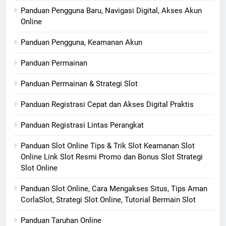
Panduan Pengguna Baru, Navigasi Digital, Akses Akun
Online
Panduan Pengguna, Keamanan Akun
Panduan Permainan
Panduan Permainan & Strategi Slot
Panduan Registrasi Cepat dan Akses Digital Praktis
Panduan Registrasi Lintas Perangkat
Panduan Slot Online Tips & Trik Slot Keamanan Slot
Online Link Slot Resmi Promo dan Bonus Slot Strategi
Slot Online
Panduan Slot Online, Cara Mengakses Situs, Tips Aman
CorlaSlot, Strategi Slot Online, Tutorial Bermain Slot
Panduan Taruhan Online