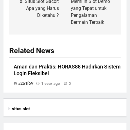
di Situs Slot Gacor:
Memilih Slot Demo
Apa yang Harus
yang Tepat untuk
Diketahui?
Pengalaman
Bermain Terbaik
Related News
Aman dan Praktis: HORAS88 Hadirkan Sistem
Login Fleksibel
a261f69
1 year ago
0
situs slot