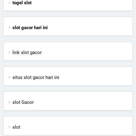
togel slot
slot gacor hari ini
link slot gacor
situs slot gacor hari ini
slot Gacor
slot