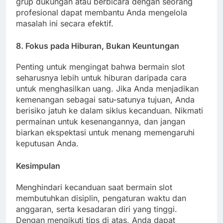
grup dukungan atau berbicara dengan seorang
profesional dapat membantu Anda mengelola
masalah ini secara efektif.
8. Fokus pada Hiburan, Bukan Keuntungan
Penting untuk mengingat bahwa bermain slot
seharusnya lebih untuk hiburan daripada cara
untuk menghasilkan uang. Jika Anda menjadikan
kemenangan sebagai satu-satunya tujuan, Anda
berisiko jatuh ke dalam siklus kecanduan. Nikmati
permainan untuk kesenangannya, dan jangan
biarkan ekspektasi untuk menang memengaruhi
keputusan Anda.
Kesimpulan
Menghindari kecanduan saat bermain slot
membutuhkan disiplin, pengaturan waktu dan
anggaran, serta kesadaran diri yang tinggi.
Dengan mengikuti tips di atas, Anda dapat