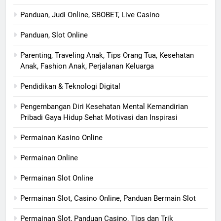
Panduan, Judi Online, SBOBET, Live Casino
Panduan, Slot Online
Parenting, Traveling Anak, Tips Orang Tua, Kesehatan
Anak, Fashion Anak, Perjalanan Keluarga
Pendidikan & Teknologi Digital
Pengembangan Diri Kesehatan Mental Kemandirian
Pribadi Gaya Hidup Sehat Motivasi dan Inspirasi
Permainan Kasino Online
Permainan Online
Permainan Slot Online
Permainan Slot, Casino Online, Panduan Bermain Slot
Permainan Slot, Panduan Casino, Tips dan Trik