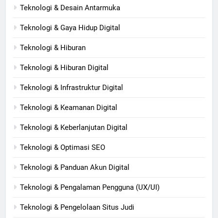
Teknologi & Desain Antarmuka
Teknologi & Gaya Hidup Digital
Teknologi & Hiburan
Teknologi & Hiburan Digital
Teknologi & Infrastruktur Digital
Teknologi & Keamanan Digital
Teknologi & Keberlanjutan Digital
Teknologi & Optimasi SEO
Teknologi & Panduan Akun Digital
Teknologi & Pengalaman Pengguna (UX/UI)
Teknologi & Pengelolaan Situs Judi