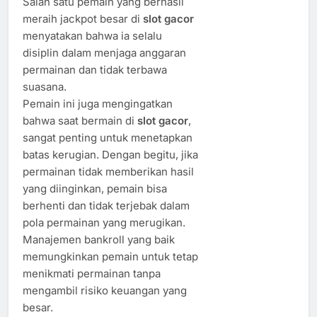
Salah satu pemain yang berhasil
meraih jackpot besar di
slot gacor
menyatakan bahwa ia selalu
disiplin dalam menjaga anggaran
permainan dan tidak terbawa
suasana.
Pemain ini juga mengingatkan
bahwa saat bermain di
slot gacor
,
sangat penting untuk menetapkan
batas kerugian. Dengan begitu, jika
permainan tidak memberikan hasil
yang diinginkan, pemain bisa
berhenti dan tidak terjebak dalam
pola permainan yang merugikan.
Manajemen bankroll yang baik
memungkinkan pemain untuk tetap
menikmati permainan tanpa
mengambil risiko keuangan yang
besar.