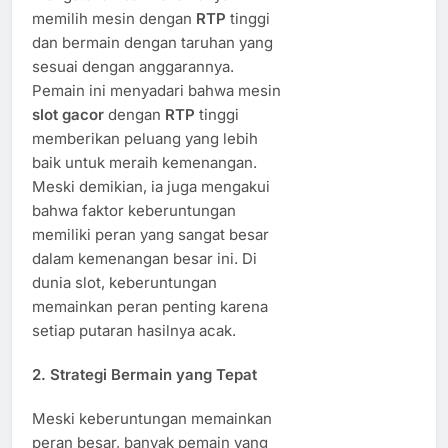
memilih mesin dengan
RTP
tinggi
dan bermain dengan taruhan yang
sesuai dengan anggarannya.
Pemain ini menyadari bahwa mesin
slot gacor
dengan
RTP
tinggi
memberikan peluang yang lebih
baik untuk meraih kemenangan.
Meski demikian, ia juga mengakui
bahwa faktor keberuntungan
memiliki peran yang sangat besar
dalam kemenangan besar ini. Di
dunia slot, keberuntungan
memainkan peran penting karena
setiap putaran hasilnya acak.
2.
Strategi Bermain yang Tepat
Meski keberuntungan memainkan
peran besar, banyak pemain yang