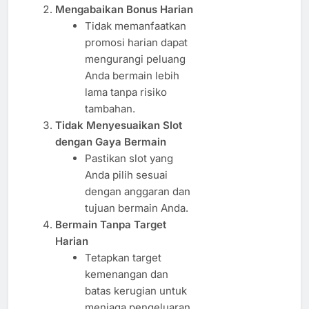
Mengabaikan Bonus Harian
Tidak memanfaatkan
promosi harian dapat
mengurangi peluang
Anda bermain lebih
lama tanpa risiko
tambahan.
Tidak Menyesuaikan Slot
dengan Gaya Bermain
Pastikan slot yang
Anda pilih sesuai
dengan anggaran dan
tujuan bermain Anda.
Bermain Tanpa Target
Harian
Tetapkan target
kemenangan dan
batas kerugian untuk
menjaga pengeluaran