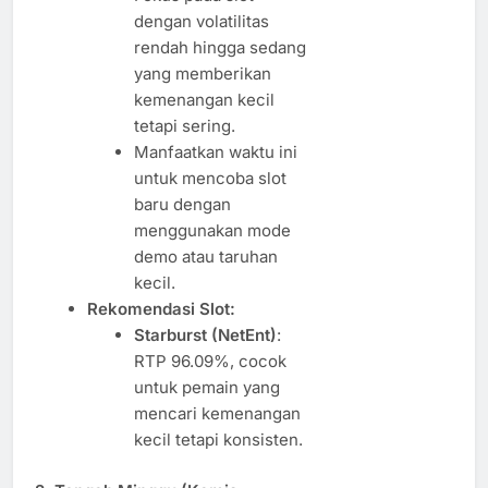
dengan volatilitas
rendah hingga sedang
yang memberikan
kemenangan kecil
tetapi sering.
Manfaatkan waktu ini
untuk mencoba slot
baru dengan
menggunakan mode
demo atau taruhan
kecil.
Rekomendasi Slot:
Starburst (NetEnt)
:
RTP 96.09%, cocok
untuk pemain yang
mencari kemenangan
kecil tetapi konsisten.