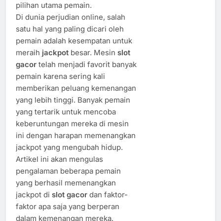
pilihan utama pemain.
Di dunia perjudian online, salah
satu hal yang paling dicari oleh
pemain adalah kesempatan untuk
meraih
jackpot
besar. Mesin
slot
gacor
telah menjadi favorit banyak
pemain karena sering kali
memberikan peluang kemenangan
yang lebih tinggi. Banyak pemain
yang tertarik untuk mencoba
keberuntungan mereka di mesin
ini dengan harapan memenangkan
jackpot yang mengubah hidup.
Artikel ini akan mengulas
pengalaman beberapa pemain
yang berhasil memenangkan
jackpot di
slot gacor
dan faktor-
faktor apa saja yang berperan
dalam kemenangan mereka.