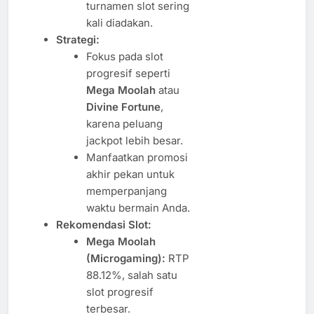
turnamen slot sering
kali diadakan.
Strategi:
Fokus pada slot
progresif seperti
Mega Moolah
atau
Divine Fortune
,
karena peluang
jackpot lebih besar.
Manfaatkan promosi
akhir pekan untuk
memperpanjang
waktu bermain Anda.
Rekomendasi Slot:
Mega Moolah
(Microgaming):
RTP
88.12%, salah satu
slot progresif
terbesar.