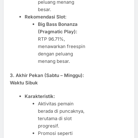
peluang menang
besar.
Rekomendasi Slot:
Big Bass Bonanza
(Pragmatic Play):
RTP 96.71%,
menawarkan freespin
dengan peluang
menang besar.
3. Akhir Pekan (Sabtu – Minggu):
Waktu Sibuk
Karakteristik:
Aktivitas pemain
berada di puncaknya,
terutama di slot
progresif.
Promosi seperti