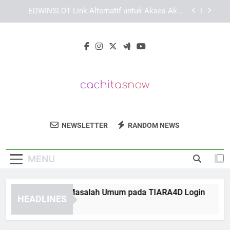
Skip
Cara Mengatasi Masalah EDWINSLOT Login di
to
Berbagai Perangkat
content
Login Edwinslot Terbaru dengan Tampilan Lebih
Responsif
Cara Mengatasi Masalah Umum pada TIARA4D
Login
EDWINSLOT Link Alternatif untuk Akses Akun
Lebih Stabil
Cara Mengatasi Masalah EDWINSLOT Login di
Berbagai Perangkat
Cachita's Now
Nikmati Cita Rasa Kuba Di Cachita’s Now,
Login Edwinslot Terbaru dengan Tampilan Lebih
NEWSLETTER
RANDOM NEWS
Responsif
Restoran Dengan Hidangan Autentik.
MENU
ara Mengatasi Masalah Umum pada TIARA4D Login
EDW
HEADLINES
Weeks Ago
1 Mo