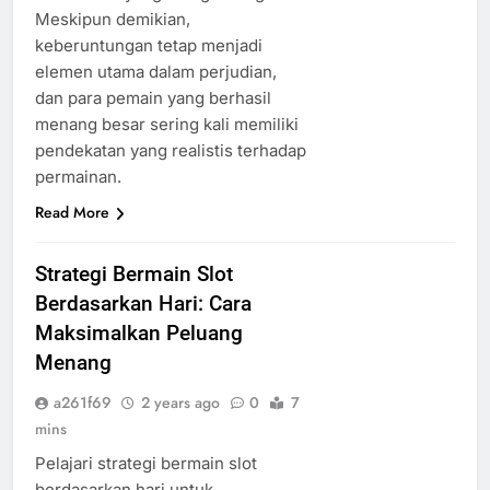
Meskipun demikian,
keberuntungan tetap menjadi
elemen utama dalam perjudian,
dan para pemain yang berhasil
menang besar sering kali memiliki
pendekatan yang realistis terhadap
permainan.
Read More
Strategi Bermain Slot
Berdasarkan Hari: Cara
Maksimalkan Peluang
Menang
a261f69
2 years ago
0
7
mins
Pelajari strategi bermain slot
berdasarkan hari untuk