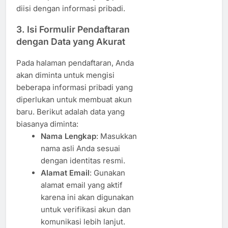
diisi dengan informasi pribadi.
3.
Isi Formulir Pendaftaran
dengan Data yang Akurat
Pada halaman pendaftaran, Anda
akan diminta untuk mengisi
beberapa informasi pribadi yang
diperlukan untuk membuat akun
baru. Berikut adalah data yang
biasanya diminta:
Nama Lengkap
: Masukkan
nama asli Anda sesuai
dengan identitas resmi.
Alamat Email
: Gunakan
alamat email yang aktif
karena ini akan digunakan
untuk verifikasi akun dan
komunikasi lebih lanjut.