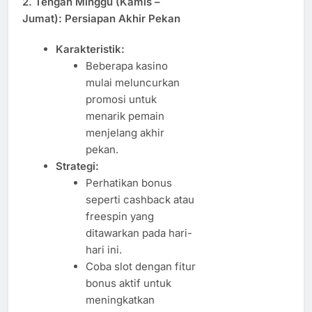
2. Tengah Minggu (Kamis –
Jumat): Persiapan Akhir Pekan
Karakteristik:
Beberapa kasino
mulai meluncurkan
promosi untuk
menarik pemain
menjelang akhir
pekan.
Strategi:
Perhatikan bonus
seperti cashback atau
freespin yang
ditawarkan pada hari-
hari ini.
Coba slot dengan fitur
bonus aktif untuk
meningkatkan