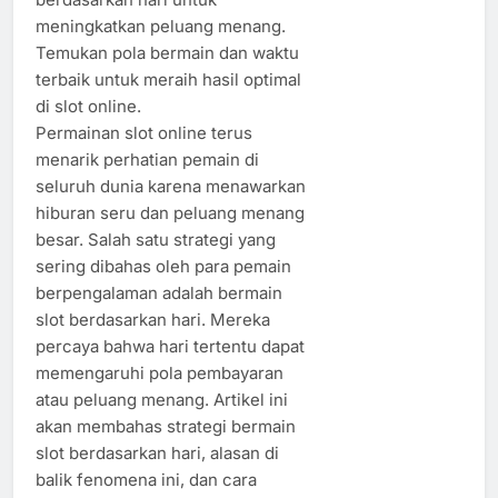
meningkatkan peluang menang.
Temukan pola bermain dan waktu
terbaik untuk meraih hasil optimal
di slot online.
Permainan slot online terus
menarik perhatian pemain di
seluruh dunia karena menawarkan
hiburan seru dan peluang menang
besar. Salah satu strategi yang
sering dibahas oleh para pemain
berpengalaman adalah bermain
slot berdasarkan hari. Mereka
percaya bahwa hari tertentu dapat
memengaruhi pola pembayaran
atau peluang menang. Artikel ini
akan membahas strategi bermain
slot berdasarkan hari, alasan di
balik fenomena ini, dan cara