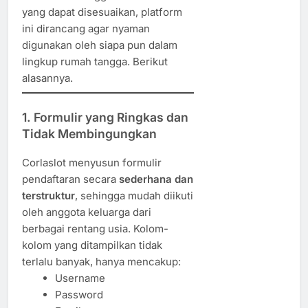
yang dapat disesuaikan, platform
ini dirancang agar nyaman
digunakan oleh siapa pun dalam
lingkup rumah tangga. Berikut
alasannya.
1.
Formulir yang Ringkas dan
Tidak Membingungkan
Corlaslot menyusun formulir
pendaftaran secara
sederhana dan
terstruktur
, sehingga mudah diikuti
oleh anggota keluarga dari
berbagai rentang usia. Kolom-
kolom yang ditampilkan tidak
terlalu banyak, hanya mencakup:
Username
Password