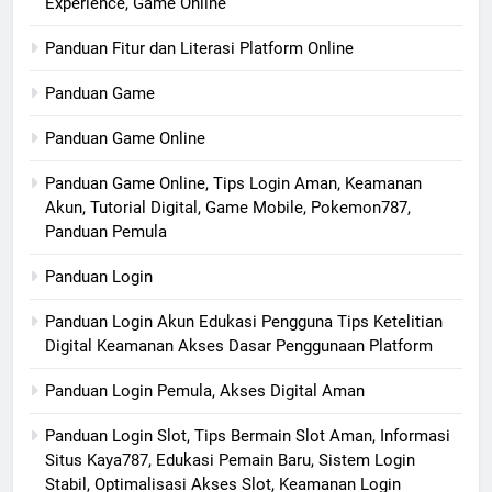
Experience, Game Online
Panduan Fitur dan Literasi Platform Online
Panduan Game
Panduan Game Online
Panduan Game Online, Tips Login Aman, Keamanan
Akun, Tutorial Digital, Game Mobile, Pokemon787,
Panduan Pemula
Panduan Login
Panduan Login Akun Edukasi Pengguna Tips Ketelitian
Digital Keamanan Akses Dasar Penggunaan Platform
Panduan Login Pemula, Akses Digital Aman
Panduan Login Slot, Tips Bermain Slot Aman, Informasi
Situs Kaya787, Edukasi Pemain Baru, Sistem Login
Stabil, Optimalisasi Akses Slot, Keamanan Login