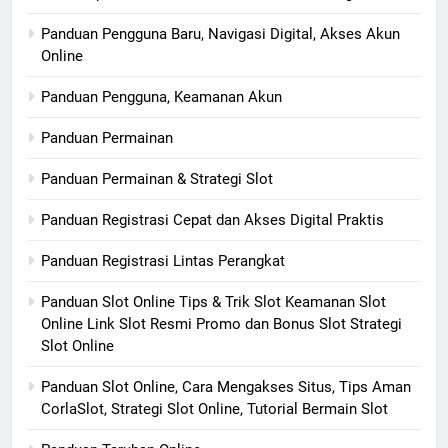
Panduan Pengguna Baru, Navigasi Digital, Akses Akun
Online
Panduan Pengguna, Keamanan Akun
Panduan Permainan
Panduan Permainan & Strategi Slot
Panduan Registrasi Cepat dan Akses Digital Praktis
Panduan Registrasi Lintas Perangkat
Panduan Slot Online Tips & Trik Slot Keamanan Slot
Online Link Slot Resmi Promo dan Bonus Slot Strategi
Slot Online
Panduan Slot Online, Cara Mengakses Situs, Tips Aman
CorlaSlot, Strategi Slot Online, Tutorial Bermain Slot