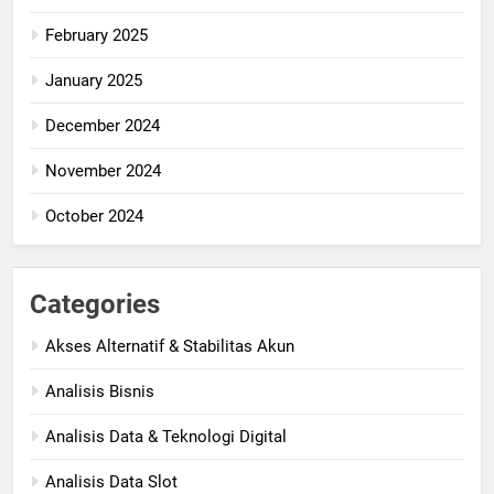
February 2025
January 2025
December 2024
November 2024
October 2024
Categories
Akses Alternatif & Stabilitas Akun
Analisis Bisnis
Analisis Data & Teknologi Digital
Analisis Data Slot