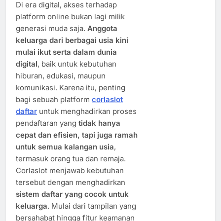
Di era digital, akses terhadap
platform online bukan lagi milik
generasi muda saja.
Anggota
keluarga dari berbagai usia kini
mulai ikut serta dalam dunia
digital
, baik untuk kebutuhan
hiburan, edukasi, maupun
komunikasi. Karena itu, penting
bagi sebuah platform
corlaslot
daftar
untuk menghadirkan proses
pendaftaran yang
tidak hanya
cepat dan efisien, tapi juga ramah
untuk semua kalangan usia
,
termasuk orang tua dan remaja.
Corlaslot menjawab kebutuhan
tersebut dengan menghadirkan
sistem daftar yang cocok untuk
keluarga
. Mulai dari tampilan yang
bersahabat hingga fitur keamanan