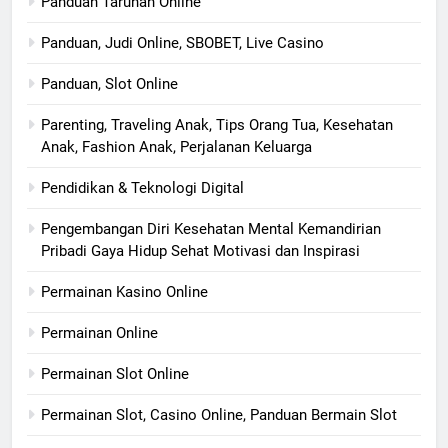
Panduan Taruhan Online
Panduan, Judi Online, SBOBET, Live Casino
Panduan, Slot Online
Parenting, Traveling Anak, Tips Orang Tua, Kesehatan
Anak, Fashion Anak, Perjalanan Keluarga
Pendidikan & Teknologi Digital
Pengembangan Diri Kesehatan Mental Kemandirian
Pribadi Gaya Hidup Sehat Motivasi dan Inspirasi
Permainan Kasino Online
Permainan Online
Permainan Slot Online
Permainan Slot, Casino Online, Panduan Bermain Slot