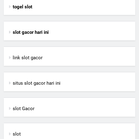
togel slot
slot gacor hari ini
link slot gacor
situs slot gacor hari ini
slot Gacor
slot