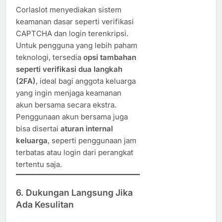
Corlaslot menyediakan sistem
keamanan dasar seperti verifikasi
CAPTCHA dan login terenkripsi.
Untuk pengguna yang lebih paham
teknologi, tersedia
opsi tambahan
seperti verifikasi dua langkah
(2FA)
, ideal bagi anggota keluarga
yang ingin menjaga keamanan
akun bersama secara ekstra.
Penggunaan akun bersama juga
bisa disertai
aturan internal
keluarga
, seperti penggunaan jam
terbatas atau login dari perangkat
tertentu saja.
6.
Dukungan Langsung Jika
Ada Kesulitan