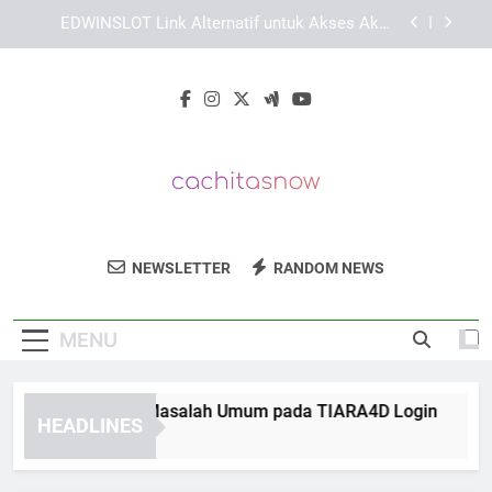
Skip
Cara Mengatasi Masalah EDWINSLOT Login di
to
Berbagai Perangkat
content
Login Edwinslot Terbaru dengan Tampilan Lebih
Responsif
Cara Mengatasi Masalah Umum pada TIARA4D
Login
EDWINSLOT Link Alternatif untuk Akses Akun
Lebih Stabil
Cara Mengatasi Masalah EDWINSLOT Login di
Berbagai Perangkat
Cachita's Now
Nikmati Cita Rasa Kuba Di Cachita’s Now,
Login Edwinslot Terbaru dengan Tampilan Lebih
NEWSLETTER
RANDOM NEWS
Responsif
Restoran Dengan Hidangan Autentik.
MENU
ara Mengatasi Masalah Umum pada TIARA4D Login
EDW
HEADLINES
Weeks Ago
1 Mo