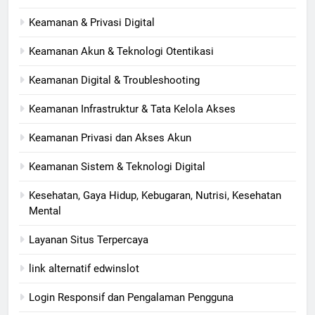
Keamanan & Privasi Digital
Keamanan Akun & Teknologi Otentikasi
Keamanan Digital & Troubleshooting
Keamanan Infrastruktur & Tata Kelola Akses
Keamanan Privasi dan Akses Akun
Keamanan Sistem & Teknologi Digital
Kesehatan, Gaya Hidup, Kebugaran, Nutrisi, Kesehatan
Mental
Layanan Situs Terpercaya
link alternatif edwinslot
Login Responsif dan Pengalaman Pengguna