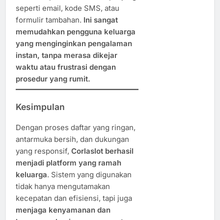
seperti email, kode SMS, atau
formulir tambahan.
Ini sangat
memudahkan pengguna keluarga
yang menginginkan pengalaman
instan, tanpa merasa dikejar
waktu atau frustrasi dengan
prosedur yang rumit.
Kesimpulan
Dengan proses daftar yang ringan,
antarmuka bersih, dan dukungan
yang responsif,
Corlaslot berhasil
menjadi platform yang ramah
keluarga
. Sistem yang digunakan
tidak hanya mengutamakan
kecepatan dan efisiensi, tapi juga
menjaga kenyamanan dan