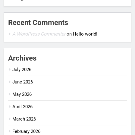
Recent Comments
A WordPress Commenter
on
Hello world!
Archives
July 2026
June 2026
May 2026
April 2026
March 2026
February 2026