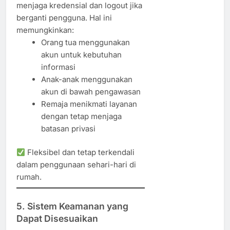
menjaga kredensial dan logout jika
berganti pengguna. Hal ini
memungkinkan:
Orang tua menggunakan
akun untuk kebutuhan
informasi
Anak-anak menggunakan
akun di bawah pengawasan
Remaja menikmati layanan
dengan tetap menjaga
batasan privasi
Fleksibel dan tetap terkendali
dalam penggunaan sehari-hari di
rumah.
5.
Sistem Keamanan yang
Dapat Disesuaikan