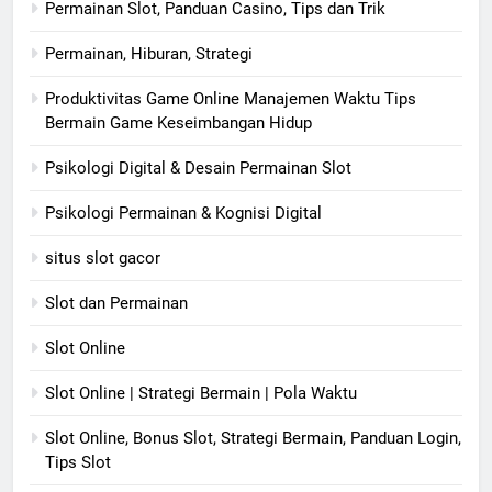
Permainan Slot, Panduan Casino, Tips dan Trik
Permainan, Hiburan, Strategi
Produktivitas Game Online Manajemen Waktu Tips
Bermain Game Keseimbangan Hidup
Psikologi Digital & Desain Permainan Slot
Psikologi Permainan & Kognisi Digital
situs slot gacor
Slot dan Permainan
Slot Online
Slot Online | Strategi Bermain | Pola Waktu
Slot Online, Bonus Slot, Strategi Bermain, Panduan Login,
Tips Slot