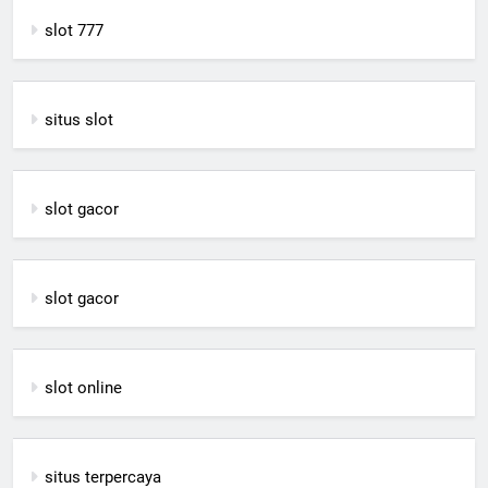
slot 777
situs slot
slot gacor
slot gacor
slot online
situs terpercaya