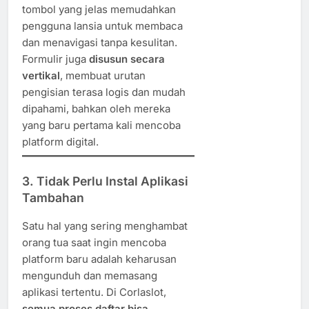
tombol yang jelas memudahkan
pengguna lansia untuk membaca
dan menavigasi tanpa kesulitan.
Formulir juga
disusun secara
vertikal
, membuat urutan
pengisian terasa logis dan mudah
dipahami, bahkan oleh mereka
yang baru pertama kali mencoba
platform digital.
3.
Tidak Perlu Instal Aplikasi
Tambahan
Satu hal yang sering menghambat
orang tua saat ingin mencoba
platform baru adalah keharusan
mengunduh dan memasang
aplikasi tertentu. Di Corlaslot,
semua proses daftar bisa