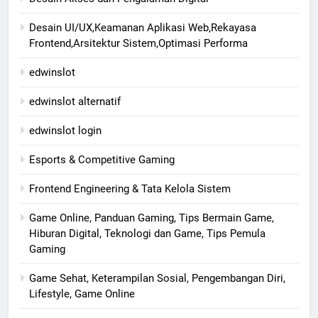
Desain UI/UX,Keamanan Aplikasi Web,Rekayasa
Frontend,Arsitektur Sistem,Optimasi Performa
edwinslot
edwinslot alternatif
edwinslot login
Esports & Competitive Gaming
Frontend Engineering & Tata Kelola Sistem
Game Online, Panduan Gaming, Tips Bermain Game,
Hiburan Digital, Teknologi dan Game, Tips Pemula
Gaming
Game Sehat, Keterampilan Sosial, Pengembangan Diri,
Lifestyle, Game Online