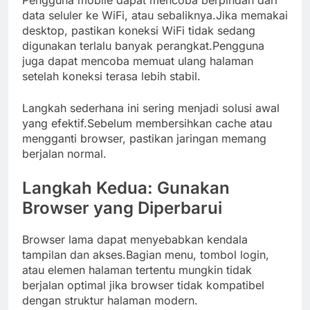
data seluler ke WiFi, atau sebaliknya.Jika memakai
desktop, pastikan koneksi WiFi tidak sedang
digunakan terlalu banyak perangkat.Pengguna
juga dapat mencoba memuat ulang halaman
setelah koneksi terasa lebih stabil.
Langkah sederhana ini sering menjadi solusi awal
yang efektif.Sebelum membersihkan cache atau
mengganti browser, pastikan jaringan memang
berjalan normal.
Langkah Kedua: Gunakan
Browser yang Diperbarui
Browser lama dapat menyebabkan kendala
tampilan dan akses.Bagian menu, tombol login,
atau elemen halaman tertentu mungkin tidak
berjalan optimal jika browser tidak kompatibel
dengan struktur halaman modern.