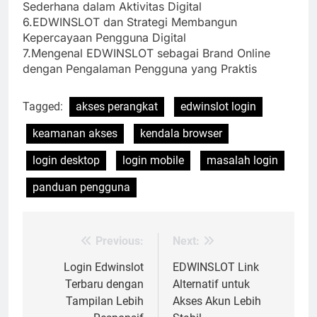
Sederhana dalam Aktivitas Digital
6.EDWINSLOT dan Strategi Membangun
Kepercayaan Pengguna Digital
7.Mengenal EDWINSLOT sebagai Brand Online
dengan Pengalaman Pengguna yang Praktis
Tagged:
akses perangkat
edwinslot login
keamanan akses
kendala browser
login desktop
login mobile
masalah login
panduan pengguna
Previous:
Next:
Post
navigation
Login Edwinslot
EDWINSLOT Link
Terbaru dengan
Alternatif untuk
Tampilan Lebih
Akses Akun Lebih