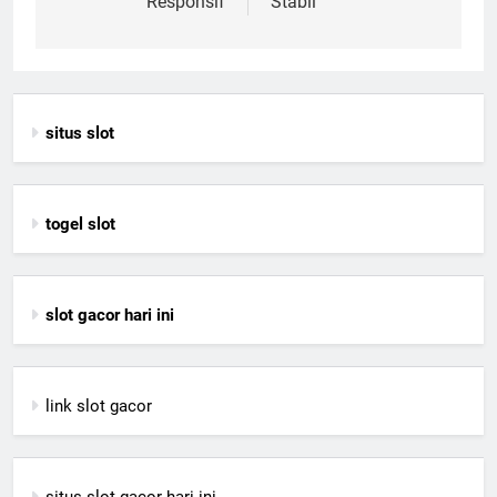
Responsif
Stabil
situs slot
togel slot
slot gacor hari ini
link slot gacor
situs slot gacor hari ini