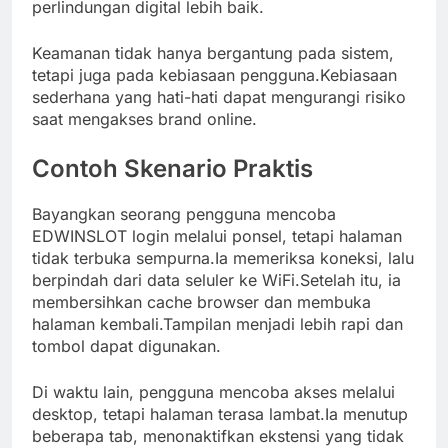
perlindungan digital lebih baik.
Keamanan tidak hanya bergantung pada sistem,
tetapi juga pada kebiasaan pengguna.Kebiasaan
sederhana yang hati-hati dapat mengurangi risiko
saat mengakses brand online.
Contoh Skenario Praktis
Bayangkan seorang pengguna mencoba
EDWINSLOT login melalui ponsel, tetapi halaman
tidak terbuka sempurna.Ia memeriksa koneksi, lalu
berpindah dari data seluler ke WiFi.Setelah itu, ia
membersihkan cache browser dan membuka
halaman kembali.Tampilan menjadi lebih rapi dan
tombol dapat digunakan.
Di waktu lain, pengguna mencoba akses melalui
desktop, tetapi halaman terasa lambat.Ia menutup
beberapa tab, menonaktifkan ekstensi yang tidak