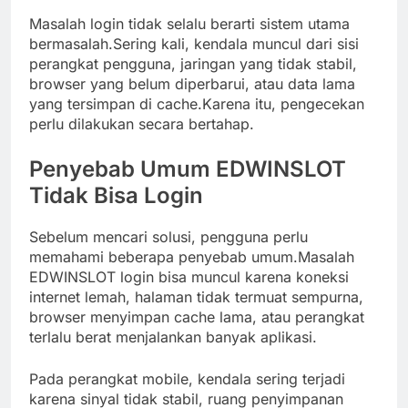
Masalah login tidak selalu berarti sistem utama
bermasalah.Sering kali, kendala muncul dari sisi
perangkat pengguna, jaringan yang tidak stabil,
browser yang belum diperbarui, atau data lama
yang tersimpan di cache.Karena itu, pengecekan
perlu dilakukan secara bertahap.
Penyebab Umum EDWINSLOT
Tidak Bisa Login
Sebelum mencari solusi, pengguna perlu
memahami beberapa penyebab umum.Masalah
EDWINSLOT login bisa muncul karena koneksi
internet lemah, halaman tidak termuat sempurna,
browser menyimpan cache lama, atau perangkat
terlalu berat menjalankan banyak aplikasi.
Pada perangkat mobile, kendala sering terjadi
karena sinyal tidak stabil, ruang penyimpanan