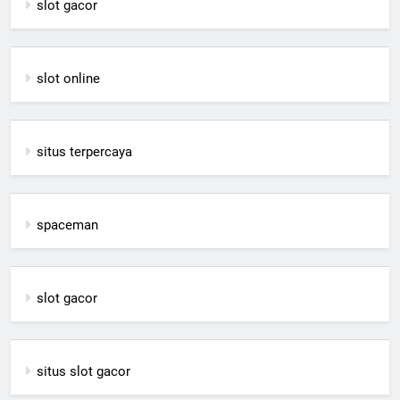
slot gacor
slot online
situs terpercaya
spaceman
slot gacor
situs slot gacor