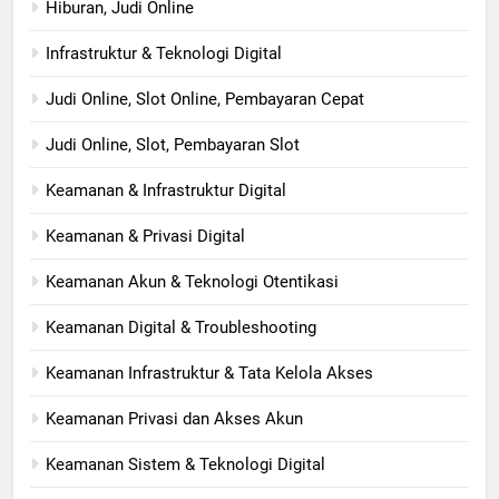
Hiburan, Judi Online
Infrastruktur & Teknologi Digital
Judi Online, Slot Online, Pembayaran Cepat
Judi Online, Slot, Pembayaran Slot
Keamanan & Infrastruktur Digital
Keamanan & Privasi Digital
Keamanan Akun & Teknologi Otentikasi
Keamanan Digital & Troubleshooting
Keamanan Infrastruktur & Tata Kelola Akses
Keamanan Privasi dan Akses Akun
Keamanan Sistem & Teknologi Digital