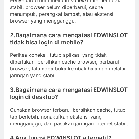
Penyebab umum meliputi koneksi internet tidak
stabil, browser belum diperbarui, cache
menumpuk, perangkat lambat, atau ekstensi
browser yang mengganggu.
2.Bagaimana cara mengatasi EDWINSLOT
tidak bisa login di mobile?
Periksa koneksi, tutup aplikasi yang tidak
diperlukan, bersihkan cache browser, perbarui
browser, lalu coba buka kembali halaman melalui
jaringan yang stabil.
3.Bagaimana cara mengatasi EDWINSLOT
login di desktop?
Gunakan browser terbaru, bersihkan cache, tutup
tab berlebih, nonaktifkan ekstensi yang
mengganggu, dan pastikan jaringan internet stabil.
4.Apa fungsi EDWINSLOT alternatif?