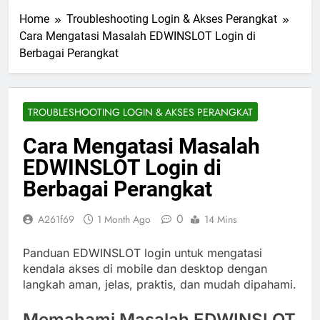
Home
Troubleshooting Login & Akses Perangkat
Cara Mengatasi Masalah EDWINSLOT Login di
Berbagai Perangkat
TROUBLESHOOTING LOGIN & AKSES PERANGKAT
Cara Mengatasi Masalah
EDWINSLOT Login di
Berbagai Perangkat
0
A261f69
1 Month Ago
14 Mins
Panduan EDWINSLOT login untuk mengatasi
kendala akses di mobile dan desktop dengan
langkah aman, jelas, praktis, dan mudah dipahami.
Memahami Masalah EDWINSLOT