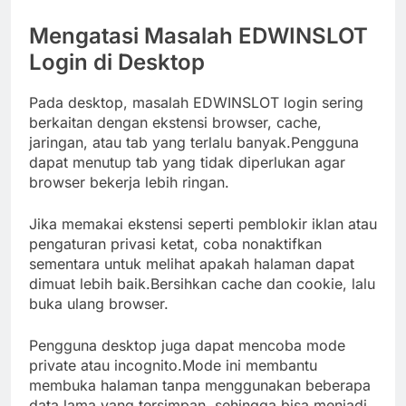
Mengatasi Masalah EDWINSLOT
Login di Desktop
Pada desktop, masalah EDWINSLOT login sering
berkaitan dengan ekstensi browser, cache,
jaringan, atau tab yang terlalu banyak.Pengguna
dapat menutup tab yang tidak diperlukan agar
browser bekerja lebih ringan.
Jika memakai ekstensi seperti pemblokir iklan atau
pengaturan privasi ketat, coba nonaktifkan
sementara untuk melihat apakah halaman dapat
dimuat lebih baik.Bersihkan cache dan cookie, lalu
buka ulang browser.
Pengguna desktop juga dapat mencoba mode
private atau incognito.Mode ini membantu
membuka halaman tanpa menggunakan beberapa
data lama yang tersimpan, sehingga bisa menjadi