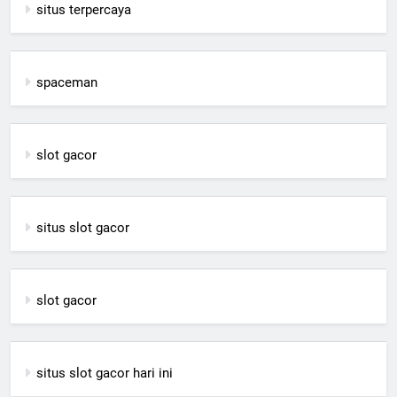
situs terpercaya
spaceman
slot gacor
situs slot gacor
slot gacor
situs slot gacor hari ini