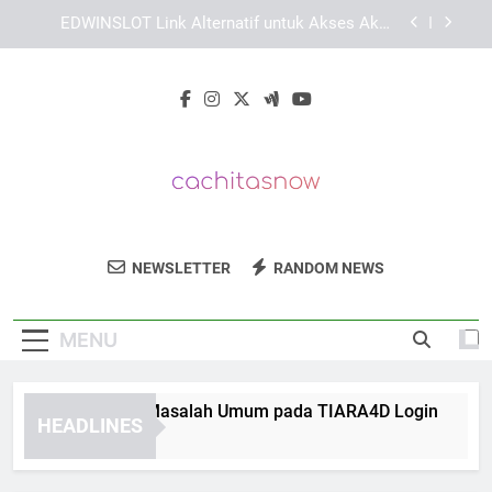
Skip
Cara Mengatasi Masalah EDWINSLOT Login di
to
Berbagai Perangkat
content
Login Edwinslot Terbaru dengan Tampilan Lebih
Responsif
Cara Mengatasi Masalah Umum pada TIARA4D
Login
EDWINSLOT Link Alternatif untuk Akses Akun
Lebih Stabil
Cara Mengatasi Masalah EDWINSLOT Login di
Berbagai Perangkat
Cachita's Now
Nikmati Cita Rasa Kuba Di Cachita’s Now,
Login Edwinslot Terbaru dengan Tampilan Lebih
NEWSLETTER
RANDOM NEWS
Responsif
Restoran Dengan Hidangan Autentik.
MENU
ara Mengatasi Masalah Umum pada TIARA4D Login
EDW
HEADLINES
Month Ago
1 Mo