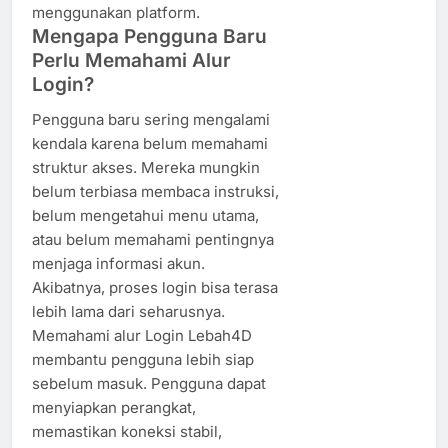
menggunakan platform.
Mengapa Pengguna Baru
Perlu Memahami Alur
Login?
Pengguna baru sering mengalami
kendala karena belum memahami
struktur akses. Mereka mungkin
belum terbiasa membaca instruksi,
belum mengetahui menu utama,
atau belum memahami pentingnya
menjaga informasi akun.
Akibatnya, proses login bisa terasa
lebih lama dari seharusnya.
Memahami alur Login Lebah4D
membantu pengguna lebih siap
sebelum masuk. Pengguna dapat
menyiapkan perangkat,
memastikan koneksi stabil,