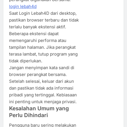
login lebah4d
Saat Login Lebah4D dari desktop,
pastikan browser terbaru dan tidak
terlalu banyak ekstensi aktif.
Beberapa ekstensi dapat
memengaruhi performa atau
tampilan halaman. Jika perangkat
terasa lambat, tutup program yang
tidak diperlukan.
Jangan menyimpan kata sandi di
browser perangkat bersama.
Setelah selesai, keluar dari akun
dan pastikan tidak ada informasi
pribadi yang tertinggal. Kebiasaan
ini penting untuk menjaga privasi.
Kesalahan Umum yang
Perlu Dihindari
Pengguna baru sering melakukan