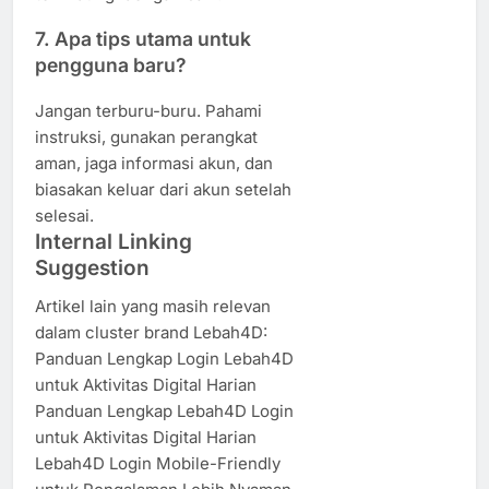
7. Apa tips utama untuk
pengguna baru?
Jangan terburu-buru. Pahami
instruksi, gunakan perangkat
aman, jaga informasi akun, dan
biasakan keluar dari akun setelah
selesai.
Internal Linking
Suggestion
Artikel lain yang masih relevan
dalam cluster brand Lebah4D:
Panduan Lengkap Login Lebah4D
untuk Aktivitas Digital Harian
Panduan Lengkap Lebah4D Login
untuk Aktivitas Digital Harian
Lebah4D Login Mobile-Friendly