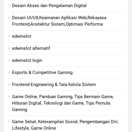
Desain Akses dan Pengalaman Digital
Desain UI/UX,Keamanan Aplikasi Web,Rekayasa
Frontend,Arsitektur Sistem,Optimasi Performa
edwinslot
edwinslot alternatif
edwinslot login
Esports & Competitive Gaming
Frontend Engineering & Tata Kelola Sistem
Game Online, Panduan Gaming, Tips Bermain Game,
Hiburan Digital, Teknologi dan Game, Tips Pemula
Gaming
Game Sehat, Keterampilan Sosial, Pengembangan Diri,
Lifestyle, Game Online