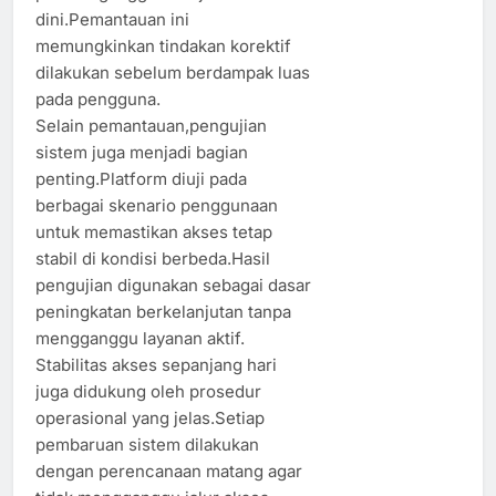
dini.Pemantauan ini
memungkinkan tindakan korektif
dilakukan sebelum berdampak luas
pada pengguna.
Selain pemantauan,pengujian
sistem juga menjadi bagian
penting.Platform diuji pada
berbagai skenario penggunaan
untuk memastikan akses tetap
stabil di kondisi berbeda.Hasil
pengujian digunakan sebagai dasar
peningkatan berkelanjutan tanpa
mengganggu layanan aktif.
Stabilitas akses sepanjang hari
juga didukung oleh prosedur
operasional yang jelas.Setiap
pembaruan sistem dilakukan
dengan perencanaan matang agar