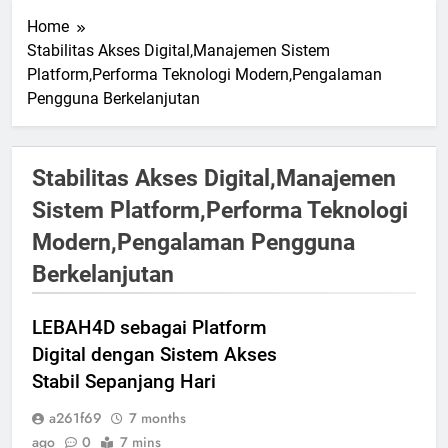
Home
Stabilitas Akses Digital,Manajemen Sistem
Platform,Performa Teknologi Modern,Pengalaman
Pengguna Berkelanjutan
Stabilitas Akses Digital,Manajemen
Sistem Platform,Performa Teknologi
Modern,Pengalaman Pengguna
Berkelanjutan
LEBAH4D sebagai Platform
Digital dengan Sistem Akses
Stabil Sepanjang Hari
a261f69
7 months
ago
0
7 mins