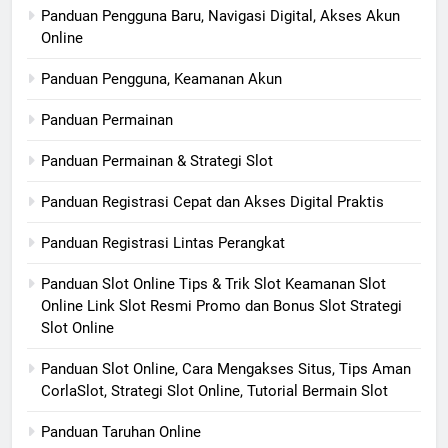
Panduan Pengguna Baru, Navigasi Digital, Akses Akun
Online
Panduan Pengguna, Keamanan Akun
Panduan Permainan
Panduan Permainan & Strategi Slot
Panduan Registrasi Cepat dan Akses Digital Praktis
Panduan Registrasi Lintas Perangkat
Panduan Slot Online Tips & Trik Slot Keamanan Slot
Online Link Slot Resmi Promo dan Bonus Slot Strategi
Slot Online
Panduan Slot Online, Cara Mengakses Situs, Tips Aman
CorlaSlot, Strategi Slot Online, Tutorial Bermain Slot
Panduan Taruhan Online