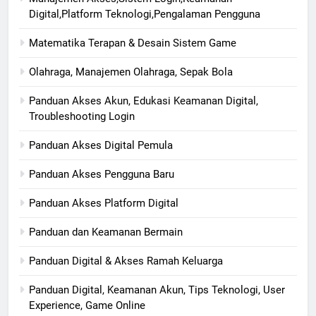
Digital,Platform Teknologi,Pengalaman Pengguna
Matematika Terapan & Desain Sistem Game
Olahraga, Manajemen Olahraga, Sepak Bola
Panduan Akses Akun, Edukasi Keamanan Digital,
Troubleshooting Login
Panduan Akses Digital Pemula
Panduan Akses Pengguna Baru
Panduan Akses Platform Digital
Panduan dan Keamanan Bermain
Panduan Digital & Akses Ramah Keluarga
Panduan Digital, Keamanan Akun, Tips Teknologi, User
Experience, Game Online