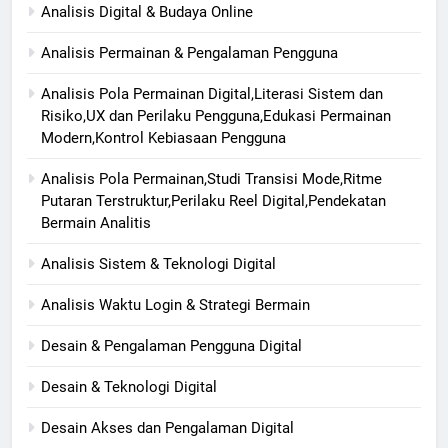
Analisis Digital & Budaya Online
Analisis Permainan & Pengalaman Pengguna
Analisis Pola Permainan Digital,Literasi Sistem dan
Risiko,UX dan Perilaku Pengguna,Edukasi Permainan
Modern,Kontrol Kebiasaan Pengguna
Analisis Pola Permainan,Studi Transisi Mode,Ritme
Putaran Terstruktur,Perilaku Reel Digital,Pendekatan
Bermain Analitis
Analisis Sistem & Teknologi Digital
Analisis Waktu Login & Strategi Bermain
Desain & Pengalaman Pengguna Digital
Desain & Teknologi Digital
Desain Akses dan Pengalaman Digital