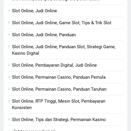
Slot Online, Judi Online
Slot Online, Judi Online, Game Slot, Tips & Trik Slot
Slot Online, Judi Online, Panduan
Slot Online, Judi Online, Panduan Slot, Strategi Game,
Kasino Digital
Slot Online, Pembayaran Digital, Judi Online
Slot Online, Permainan Casino, Panduan Pemula
Slot Online, Permainan Casino, Panduan Taruhan
Slot Online, RTP Tinggi, Mesin Slot, Pembayaran
Konsisten
Slot Online, Tips dan Strategi, Permainan Kasino