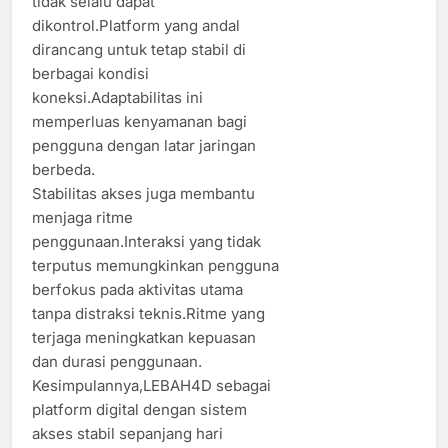
tidak selalu dapat
dikontrol.Platform yang andal
dirancang untuk tetap stabil di
berbagai kondisi
koneksi.Adaptabilitas ini
memperluas kenyamanan bagi
pengguna dengan latar jaringan
berbeda.
Stabilitas akses juga membantu
menjaga ritme
penggunaan.Interaksi yang tidak
terputus memungkinkan pengguna
berfokus pada aktivitas utama
tanpa distraksi teknis.Ritme yang
terjaga meningkatkan kepuasan
dan durasi penggunaan.
Kesimpulannya,LEBAH4D sebagai
platform digital dengan sistem
akses stabil sepanjang hari