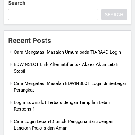
Search
SEARCH
Recent Posts
Cara Mengatasi Masalah Umum pada TIARA4D Login
EDWINSLOT Link Alternatif untuk Akses Akun Lebih
Stabil
Cara Mengatasi Masalah EDWINSLOT Login di Berbagai
Perangkat
Login Edwinslot Terbaru dengan Tampilan Lebih
Responsif
Cara Login Lebah4D untuk Pengguna Baru dengan
Langkah Praktis dan Aman