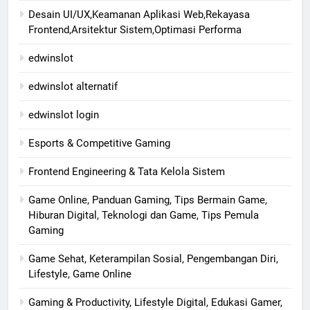
Desain UI/UX,Keamanan Aplikasi Web,Rekayasa
Frontend,Arsitektur Sistem,Optimasi Performa
edwinslot
edwinslot alternatif
edwinslot login
Esports & Competitive Gaming
Frontend Engineering & Tata Kelola Sistem
Game Online, Panduan Gaming, Tips Bermain Game,
Hiburan Digital, Teknologi dan Game, Tips Pemula
Gaming
Game Sehat, Keterampilan Sosial, Pengembangan Diri,
Lifestyle, Game Online
Gaming & Productivity, Lifestyle Digital, Edukasi Gamer,