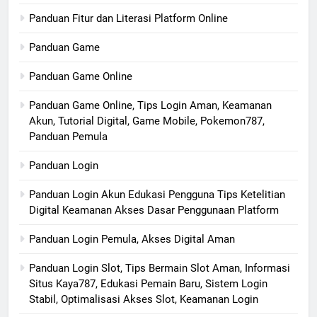
Panduan Fitur dan Literasi Platform Online
Panduan Game
Panduan Game Online
Panduan Game Online, Tips Login Aman, Keamanan
Akun, Tutorial Digital, Game Mobile, Pokemon787,
Panduan Pemula
Panduan Login
Panduan Login Akun Edukasi Pengguna Tips Ketelitian
Digital Keamanan Akses Dasar Penggunaan Platform
Panduan Login Pemula, Akses Digital Aman
Panduan Login Slot, Tips Bermain Slot Aman, Informasi
Situs Kaya787, Edukasi Pemain Baru, Sistem Login
Stabil, Optimalisasi Akses Slot, Keamanan Login