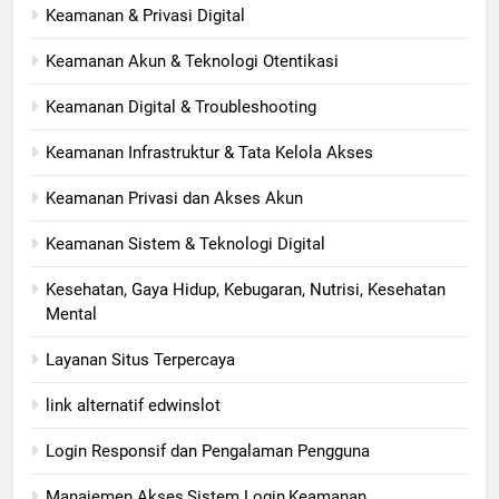
Keamanan & Privasi Digital
Keamanan Akun & Teknologi Otentikasi
Keamanan Digital & Troubleshooting
Keamanan Infrastruktur & Tata Kelola Akses
Keamanan Privasi dan Akses Akun
Keamanan Sistem & Teknologi Digital
Kesehatan, Gaya Hidup, Kebugaran, Nutrisi, Kesehatan
Mental
Layanan Situs Terpercaya
link alternatif edwinslot
Login Responsif dan Pengalaman Pengguna
Manajemen Akses,Sistem Login,Keamanan