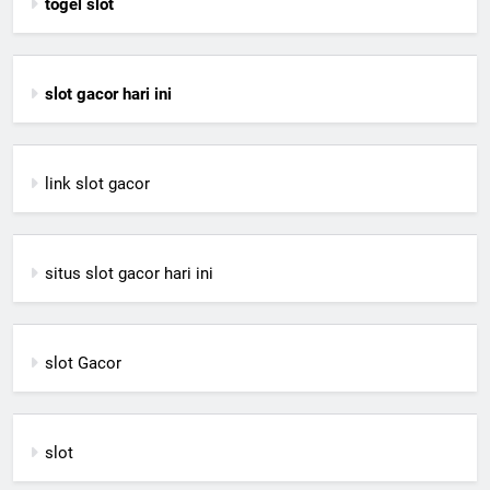
togel slot
slot gacor hari ini
link slot gacor
situs slot gacor hari ini
slot Gacor
slot