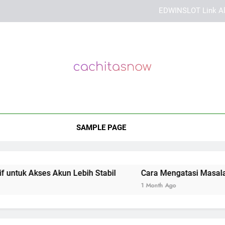
EDWINSLOT Link Alt
Cara Mengatasi Masalah ED
Login Edwinslot Te
Cara Mengata
hita's Now
EDWINSLOT Link Alt
ta Rasa Kuba Di Cachita’s Now, Restoran Dengan Hidangan Aute
Cara Mengatasi Masalah ED
SAMPLE PAGE
Login Edwinslot Te
Akses Akun Lebih Stabil
Cara Mengatasi Masalah EDWIN
1 Month Ago