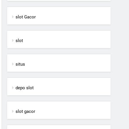
slot Gacor
slot
situs
depo slot
slot gacor