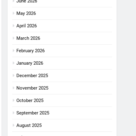
June 2026
May 2026
April 2026
March 2026
February 2026
January 2026
December 2025
November 2025
October 2025
September 2025
August 2025