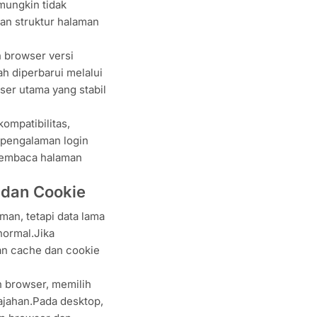
mungkin tidak
gan struktur halaman
 browser versi
ah diperbarui melalui
er utama yang stabil
ompatibilitas,
 pengalaman login
membaca halaman
 dan Cookie
an, tetapi data lama
ormal.Jika
n cache dan cookie
 browser, memilih
lajahan.Pada desktop,