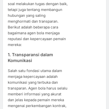
soal melakukan tugas dengan baik,
tetapi juga tentang membangun
hubungan yang saling
menghormati dan transparan.
Berikut adalah beberapa cara
bagaimana agen bola menjaga
reputasi dan kepercayaan pemain
mereka:
1. Transparansi dalam
Komunikasi
Salah satu fondasi utama dalam
menjaga kepercayaan adalah
komunikasi yang terbuka dan
transparan. Agen bola harus selalu
memberi informasi yang akurat
dan jelas kepada pemain mereka
mengenai perkembangan kontrak,