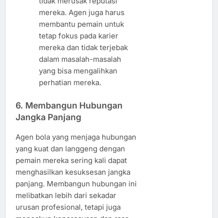
tidak merusak reputasi
mereka. Agen juga harus
membantu pemain untuk
tetap fokus pada karier
mereka dan tidak terjebak
dalam masalah-masalah
yang bisa mengalihkan
perhatian mereka.
6. Membangun Hubungan
Jangka Panjang
Agen bola yang menjaga hubungan
yang kuat dan langgeng dengan
pemain mereka sering kali dapat
menghasilkan kesuksesan jangka
panjang. Membangun hubungan ini
melibatkan lebih dari sekadar
urusan profesional, tetapi juga