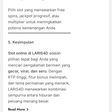
Pilih slot yang menawarkan free
spins, jackpot progresif, atau
multiplier untuk meningkatkan
potensi kemenangan Anda.
5.
Kesimpulan
Slot online di LARIS4D
adalah
pilihan tepat bagi Anda yang
mencari pengalaman bermain yang
gacor, viral, dan seru
. Dengan
RTP tinggi, fitur bonus melimpah,
dan tema permainan yang menarik,
LARIS4D menawarkan kombinasi
sempurna antara hiburan dan
peluang menang besar.
Read More