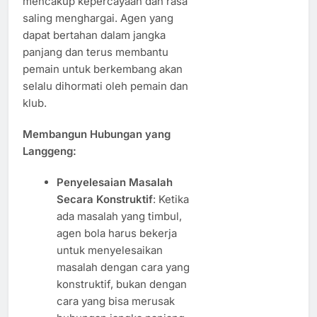
mencakup kepercayaan dan rasa
saling menghargai. Agen yang
dapat bertahan dalam jangka
panjang dan terus membantu
pemain untuk berkembang akan
selalu dihormati oleh pemain dan
klub.
Membangun Hubungan yang
Langgeng:
Penyelesaian Masalah
Secara Konstruktif
: Ketika
ada masalah yang timbul,
agen bola harus bekerja
untuk menyelesaikan
masalah dengan cara yang
konstruktif, bukan dengan
cara yang bisa merusak