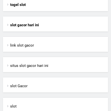
togel slot
slot gacor hari ini
link slot gacor
situs slot gacor hari ini
slot Gacor
slot