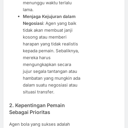
menunggu waktu terlalu
lama.
Menjaga Kejujuran dalam
Negosiasi
: Agen yang baik
tidak akan membuat janji
kosong atau memberi
harapan yang tidak realistis
kepada pemain. Sebaliknya,
mereka harus
mengungkapkan secara
jujur segala tantangan atau
hambatan yang mungkin ada
dalam suatu negosiasi atau
situasi transfer.
2. Kepentingan Pemain
Sebagai Prioritas
Agen bola yang sukses adalah