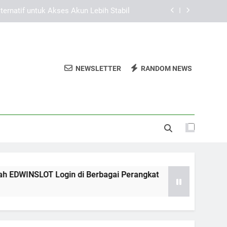
ernatif untuk Akses Akun Lebih Stabil
WINSLOT Login di Berbagai Perangkat
rbaru dengan Tampilan Lebih Responsif
NEWSLETTER
RANDOM NEWS
si Masalah Umum pada TIARA4D Login
ernatif untuk Akses Akun Lebih Stabil
ntik.
WINSLOT Login di Berbagai Perangkat
rbaru dengan Tampilan Lebih Responsif
 Login di Berbagai Perangkat
Login Edwinslot Terbar
2 Months Ago