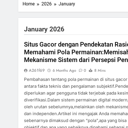
Home
2026
January
January 2026
Situs Gacor dengan Pendekatan Rasi
Memahami Pola Permainan:Memisa
Mekanisme Sistem dari Persepsi Pe
A261f69
6 Months Ago
0
8 Mins
Pembahasan tentang pola permainan di situs gaco
antara fakta teknis dan pengalaman subjektif.Pende
diperlukan agar pengguna tidak terjebak pada kesim
diverifikasi.Dalam sistem permainan digital modern,
oleh urutan sebelumnya,melainkan oleh mekanisme
dan independen.Artikel ini mengajak Anda memaha
sebenarnya dimaksud dengan “pola”,apa yang bisa d
objektif,dan apa yang sebaiknya dipahami sebagai 