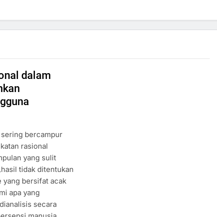
onal dalam
hkan
ngguna
r sering bercampur
katan rasional
pulan yang sulit
hasil tidak ditentukan
 yang bersifat acak
mi apa yang
ianalisis secara
persepsi manusia