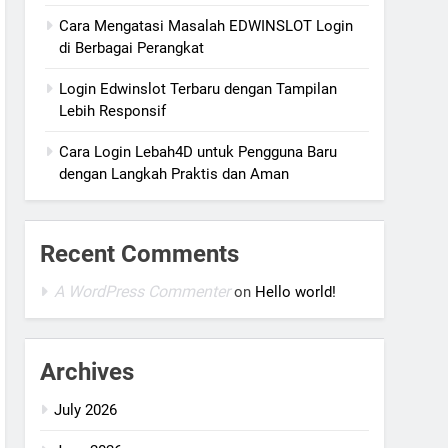
Cara Mengatasi Masalah EDWINSLOT Login
di Berbagai Perangkat
Login Edwinslot Terbaru dengan Tampilan
Lebih Responsif
Cara Login Lebah4D untuk Pengguna Baru
dengan Langkah Praktis dan Aman
Recent Comments
A WordPress Commenter
on
Hello world!
Archives
July 2026