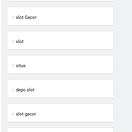
slot Gacor
slot
situs
depo slot
slot gacor