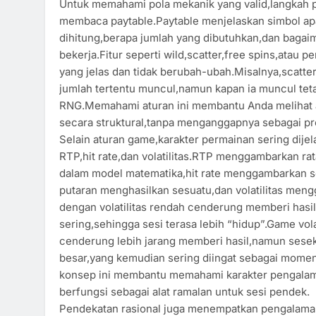
Untuk memahami pola mekanik yang valid,langkah p
membaca paytable.Paytable menjelaskan simbol ap
dihitung,berapa jumlah yang dibutuhkan,dan bagaim
bekerja.Fitur seperti wild,scatter,free spins,atau pe
yang jelas dan tidak berubah-ubah.Misalnya,scatter
jumlah tertentu muncul,namun kapan ia muncul tet
RNG.Memahami aturan ini membantu Anda melihat 
secara struktural,tanpa menganggapnya sebagai pre
Selain aturan game,karakter permainan sering dije
RTP,hit rate,dan volatilitas.RTP menggambarkan rat
dalam model matematika,hit rate menggambarkan s
putaran menghasilkan sesuatu,dan volatilitas men
dengan volatilitas rendah cenderung memberi hasil 
sering,sehingga sesi terasa lebih “hidup”.Game volat
cenderung lebih jarang memberi hasil,namun sesek
besar,yang kemudian sering diingat sebagai momen
konsep ini membantu memahami karakter pengala
berfungsi sebagai alat ramalan untuk sesi pendek.
Pendekatan rasional juga menempatkan pengalama