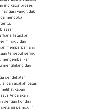
n indikator proses
 navigasi yang tidak
pada mencoba
tentu.
ebiasaan
derhana.Tetapkan
 per minggu,dan
angan memperpanjang
saan tersebut sering
tuk mengembalikan
tu menghilang dan
aga pendekatan
ulai,dan apakah batas
 melihat kapan
kasus,Anda akan
n dengan kondisi
engetahui pemicu ini