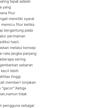
aling tepat adalah
a yang
ana fitur
ngali memiliki syarat
 memicu fitur ketika
ap bergantung pada
alur permainan
diksi hasil.
laskan melalui konsep
a-rata jangka panjang
eberapa sering
ggambarkan sebaran
kecil lebih
ilitas tinggi
ali memberi lonjakan
 “gacor”.Ketiga
man,namun tidak
n pengguna sebagai