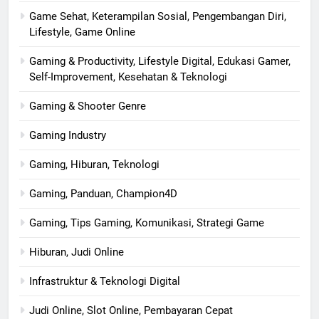
Game Sehat, Keterampilan Sosial, Pengembangan Diri,
Lifestyle, Game Online
Gaming & Productivity, Lifestyle Digital, Edukasi Gamer,
Self-Improvement, Kesehatan & Teknologi
Gaming & Shooter Genre
Gaming Industry
Gaming, Hiburan, Teknologi
Gaming, Panduan, Champion4D
Gaming, Tips Gaming, Komunikasi, Strategi Game
Hiburan, Judi Online
Infrastruktur & Teknologi Digital
Judi Online, Slot Online, Pembayaran Cepat