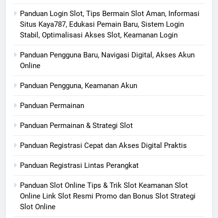
Panduan Login Slot, Tips Bermain Slot Aman, Informasi
Situs Kaya787, Edukasi Pemain Baru, Sistem Login
Stabil, Optimalisasi Akses Slot, Keamanan Login
Panduan Pengguna Baru, Navigasi Digital, Akses Akun
Online
Panduan Pengguna, Keamanan Akun
Panduan Permainan
Panduan Permainan & Strategi Slot
Panduan Registrasi Cepat dan Akses Digital Praktis
Panduan Registrasi Lintas Perangkat
Panduan Slot Online Tips & Trik Slot Keamanan Slot
Online Link Slot Resmi Promo dan Bonus Slot Strategi
Slot Online