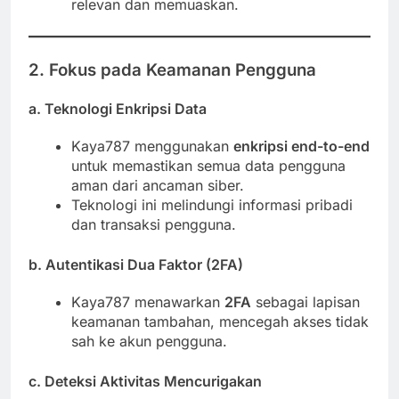
relevan dan memuaskan.
2. Fokus pada Keamanan Pengguna
a. Teknologi Enkripsi Data
Kaya787 menggunakan
enkripsi end-to-end
untuk memastikan semua data pengguna
aman dari ancaman siber.
Teknologi ini melindungi informasi pribadi
dan transaksi pengguna.
b. Autentikasi Dua Faktor (2FA)
Kaya787 menawarkan
2FA
sebagai lapisan
keamanan tambahan, mencegah akses tidak
sah ke akun pengguna.
c. Deteksi Aktivitas Mencurigakan