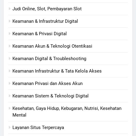
Judi Online, Slot, Pembayaran Slot
Keamanan & Infrastruktur Digital
Keamanan & Privasi Digital
Keamanan Akun & Teknologi Otentikasi
Keamanan Digital & Troubleshooting
Keamanan Infrastruktur & Tata Kelola Akses
Keamanan Privasi dan Akses Akun
Keamanan Sistem & Teknologi Digital
Kesehatan, Gaya Hidup, Kebugaran, Nutrisi, Kesehatan
Mental
Layanan Situs Terpercaya