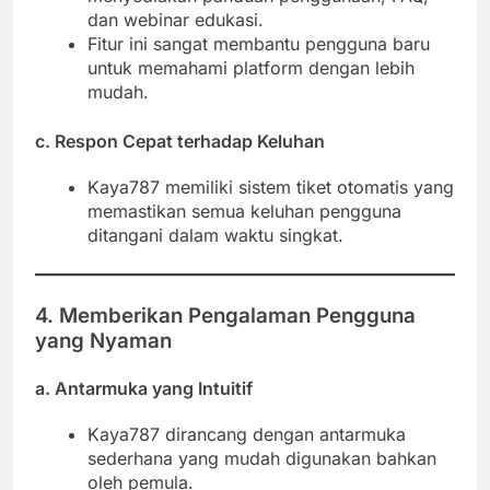
dan webinar edukasi.
Fitur ini sangat membantu pengguna baru
untuk memahami platform dengan lebih
mudah.
c. Respon Cepat terhadap Keluhan
Kaya787 memiliki sistem tiket otomatis yang
memastikan semua keluhan pengguna
ditangani dalam waktu singkat.
4. Memberikan Pengalaman Pengguna
yang Nyaman
a. Antarmuka yang Intuitif
Kaya787 dirancang dengan antarmuka
sederhana yang mudah digunakan bahkan
oleh pemula.