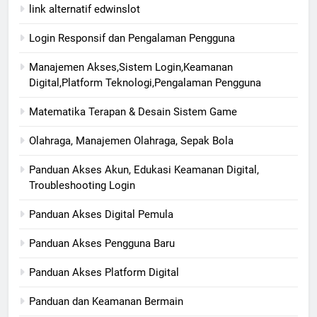
link alternatif edwinslot
Login Responsif dan Pengalaman Pengguna
Manajemen Akses,Sistem Login,Keamanan
Digital,Platform Teknologi,Pengalaman Pengguna
Matematika Terapan & Desain Sistem Game
Olahraga, Manajemen Olahraga, Sepak Bola
Panduan Akses Akun, Edukasi Keamanan Digital,
Troubleshooting Login
Panduan Akses Digital Pemula
Panduan Akses Pengguna Baru
Panduan Akses Platform Digital
Panduan dan Keamanan Bermain