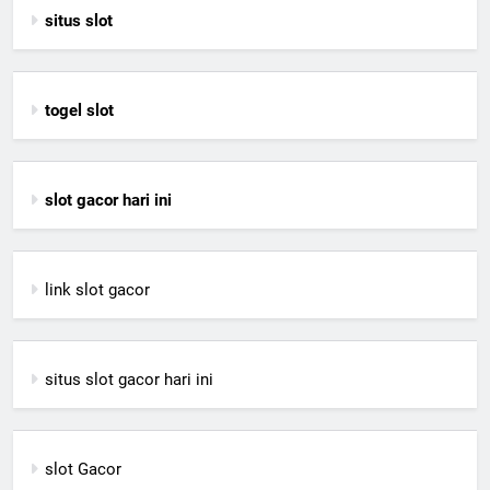
situs slot
togel slot
slot gacor hari ini
link slot gacor
situs slot gacor hari ini
slot Gacor