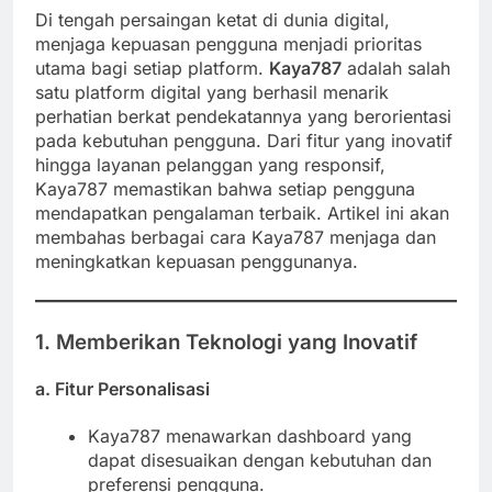
Di tengah persaingan ketat di dunia digital,
menjaga kepuasan pengguna menjadi prioritas
utama bagi setiap platform.
Kaya787
adalah salah
satu platform digital yang berhasil menarik
perhatian berkat pendekatannya yang berorientasi
pada kebutuhan pengguna. Dari fitur yang inovatif
hingga layanan pelanggan yang responsif,
Kaya787 memastikan bahwa setiap pengguna
mendapatkan pengalaman terbaik. Artikel ini akan
membahas berbagai cara Kaya787 menjaga dan
meningkatkan kepuasan penggunanya.
1. Memberikan Teknologi yang Inovatif
a. Fitur Personalisasi
Kaya787 menawarkan dashboard yang
dapat disesuaikan dengan kebutuhan dan
preferensi pengguna.