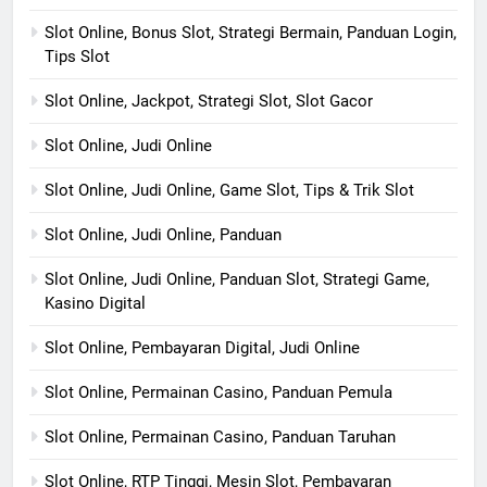
Slot Online, Bonus Slot, Strategi Bermain, Panduan Login,
Tips Slot
Slot Online, Jackpot, Strategi Slot, Slot Gacor
Slot Online, Judi Online
Slot Online, Judi Online, Game Slot, Tips & Trik Slot
Slot Online, Judi Online, Panduan
Slot Online, Judi Online, Panduan Slot, Strategi Game,
Kasino Digital
Slot Online, Pembayaran Digital, Judi Online
Slot Online, Permainan Casino, Panduan Pemula
Slot Online, Permainan Casino, Panduan Taruhan
Slot Online, RTP Tinggi, Mesin Slot, Pembayaran