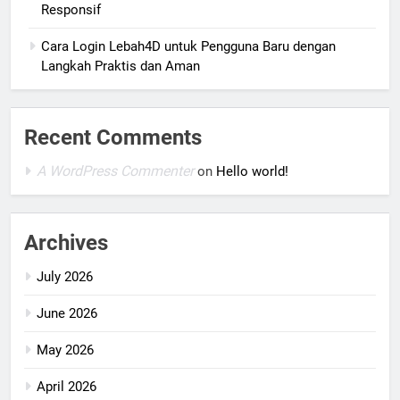
Responsif
Cara Login Lebah4D untuk Pengguna Baru dengan
Langkah Praktis dan Aman
Recent Comments
A WordPress Commenter
on
Hello world!
Archives
July 2026
June 2026
May 2026
April 2026