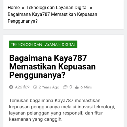
Home
Teknologi dan Layanan Digital
Bagaimana Kaya787 Memastikan Kepuasan
Penggunanya?
TEKNOLOGI DAN LAYANAN DIGITAL
Bagaimana Kaya787
Memastikan Kepuasan
Penggunanya?
0
A261f69
2 Years Ago
6 Mins
Temukan bagaimana Kaya787 memastikan
kepuasan penggunanya melalui inovasi teknologi,
layanan pelanggan yang responsif, dan fitur
keamanan yang canggih.