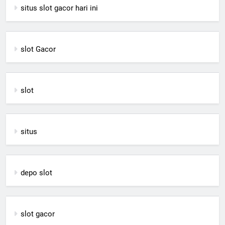
situs slot gacor hari ini
slot Gacor
slot
situs
depo slot
slot gacor