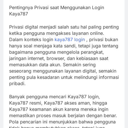
Pentingnya Privasi saat Menggunakan Login
Kaya787
Privasi digital menjadi salah satu hal paling penting
ketika pengguna mengakses layanan online.
Dalam konteks login
kaya787 login
, privasi bukan
hanya soal menjaga kata sandi, tetapi juga tentang
bagaimana pengguna mengelola perangkat,
jaringan internet, browser, dan kebiasaan saat
memasukkan data akun. Semakin sering
seseorang menggunakan layanan digital, semakin
penting pula kesadaran untuk melindungi informasi
pribadi.
Banyak pengguna mencari Kaya787 login,
Kaya787 resmi, Kaya787 akses aman, hingga
Kaya787 keamanan akun karena mereka ingin
memastikan proses masuk berjalan dengan benar.
Pola pencarian ini menunjukkan bahwa pengguna