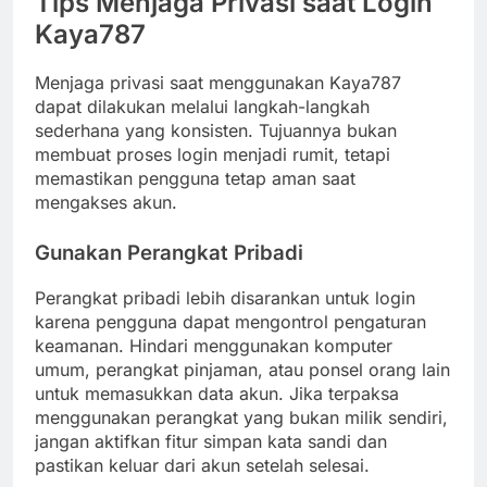
Tips Menjaga Privasi saat Login
Kaya787
Menjaga privasi saat menggunakan Kaya787
dapat dilakukan melalui langkah-langkah
sederhana yang konsisten. Tujuannya bukan
membuat proses login menjadi rumit, tetapi
memastikan pengguna tetap aman saat
mengakses akun.
Gunakan Perangkat Pribadi
Perangkat pribadi lebih disarankan untuk login
karena pengguna dapat mengontrol pengaturan
keamanan. Hindari menggunakan komputer
umum, perangkat pinjaman, atau ponsel orang lain
untuk memasukkan data akun. Jika terpaksa
menggunakan perangkat yang bukan milik sendiri,
jangan aktifkan fitur simpan kata sandi dan
pastikan keluar dari akun setelah selesai.