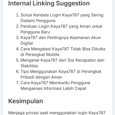
Internal Linking Suggestion
Solusi Kendala Login Kaya787 yang Sering
Dialami Pengguna
Panduan Login Kaya787 yang Aman untuk
Pengguna Baru
Kaya787 dan Pentingnya Keamanan Akun
Digital
Cara Mengatasi Kaya787 Tidak Bisa Dibuka
di Perangkat Mobile
Mengenal Kaya787 dari Sisi Kecepatan dan
Stabilitas
Tips Menggunakan Kaya787 di Perangkat
Pribadi dengan Aman
Cara Kaya787 Membantu Pengguna
Mengakses Informasi Lebih Cepat
Kesimpulan
Menjaga privasi saat menggunakan login Kaya787