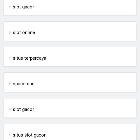
slot gacor
slot online
situs terpercaya
spaceman
slot gacor
situs slot gacor