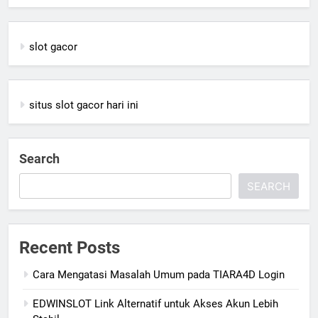
slot gacor
situs slot gacor hari ini
Search
SEARCH
Recent Posts
Cara Mengatasi Masalah Umum pada TIARA4D Login
EDWINSLOT Link Alternatif untuk Akses Akun Lebih