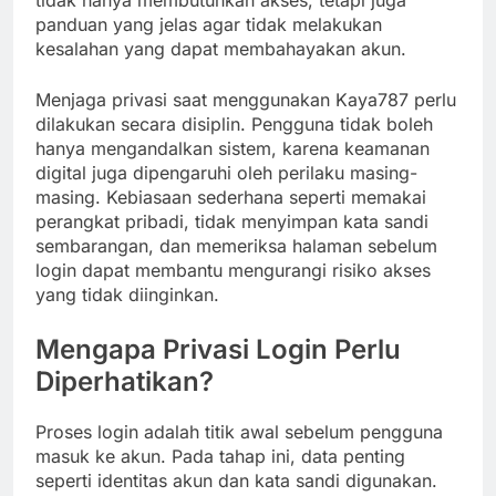
tidak hanya membutuhkan akses, tetapi juga
panduan yang jelas agar tidak melakukan
kesalahan yang dapat membahayakan akun.
Menjaga privasi saat menggunakan Kaya787 perlu
dilakukan secara disiplin. Pengguna tidak boleh
hanya mengandalkan sistem, karena keamanan
digital juga dipengaruhi oleh perilaku masing-
masing. Kebiasaan sederhana seperti memakai
perangkat pribadi, tidak menyimpan kata sandi
sembarangan, dan memeriksa halaman sebelum
login dapat membantu mengurangi risiko akses
yang tidak diinginkan.
Mengapa Privasi Login Perlu
Diperhatikan?
Proses login adalah titik awal sebelum pengguna
masuk ke akun. Pada tahap ini, data penting
seperti identitas akun dan kata sandi digunakan.