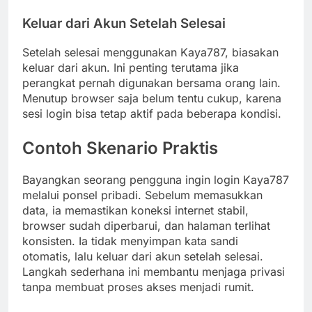
Keluar dari Akun Setelah Selesai
Setelah selesai menggunakan Kaya787, biasakan
keluar dari akun. Ini penting terutama jika
perangkat pernah digunakan bersama orang lain.
Menutup browser saja belum tentu cukup, karena
sesi login bisa tetap aktif pada beberapa kondisi.
Contoh Skenario Praktis
Bayangkan seorang pengguna ingin login Kaya787
melalui ponsel pribadi. Sebelum memasukkan
data, ia memastikan koneksi internet stabil,
browser sudah diperbarui, dan halaman terlihat
konsisten. Ia tidak menyimpan kata sandi
otomatis, lalu keluar dari akun setelah selesai.
Langkah sederhana ini membantu menjaga privasi
tanpa membuat proses akses menjadi rumit.