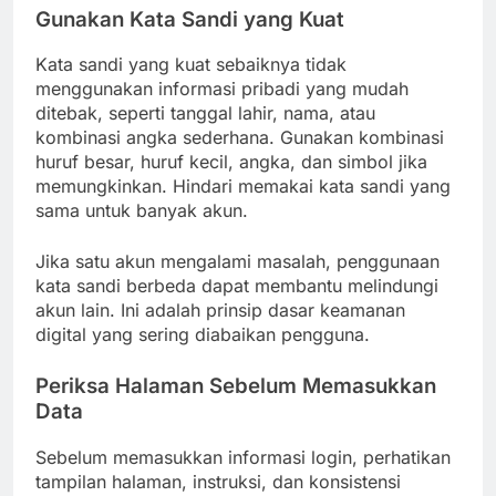
Gunakan Kata Sandi yang Kuat
Kata sandi yang kuat sebaiknya tidak
menggunakan informasi pribadi yang mudah
ditebak, seperti tanggal lahir, nama, atau
kombinasi angka sederhana. Gunakan kombinasi
huruf besar, huruf kecil, angka, dan simbol jika
memungkinkan. Hindari memakai kata sandi yang
sama untuk banyak akun.
Jika satu akun mengalami masalah, penggunaan
kata sandi berbeda dapat membantu melindungi
akun lain. Ini adalah prinsip dasar keamanan
digital yang sering diabaikan pengguna.
Periksa Halaman Sebelum Memasukkan
Data
Sebelum memasukkan informasi login, perhatikan
tampilan halaman, instruksi, dan konsistensi