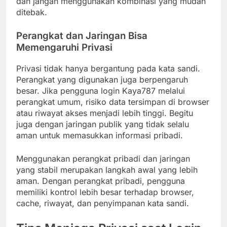
dan jangan menggunakan kombinasi yang mudah
ditebak.
Perangkat dan Jaringan Bisa
Memengaruhi Privasi
Privasi tidak hanya bergantung pada kata sandi.
Perangkat yang digunakan juga berpengaruh
besar. Jika pengguna login Kaya787 melalui
perangkat umum, risiko data tersimpan di browser
atau riwayat akses menjadi lebih tinggi. Begitu
juga dengan jaringan publik yang tidak selalu
aman untuk memasukkan informasi pribadi.
Menggunakan perangkat pribadi dan jaringan
yang stabil merupakan langkah awal yang lebih
aman. Dengan perangkat pribadi, pengguna
memiliki kontrol lebih besar terhadap browser,
cache, riwayat, dan penyimpanan kata sandi.