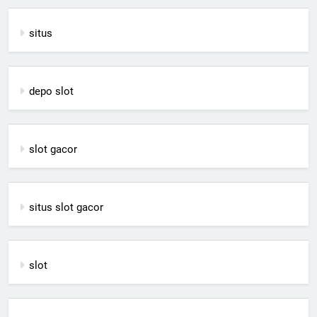
situs
depo slot
slot gacor
situs slot gacor
slot