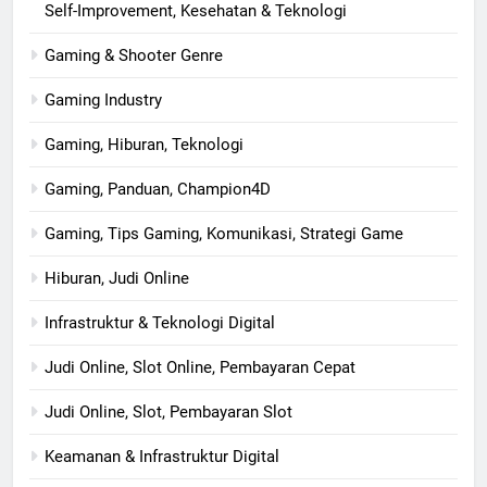
Self-Improvement, Kesehatan & Teknologi
Gaming & Shooter Genre
Gaming Industry
Gaming, Hiburan, Teknologi
Gaming, Panduan, Champion4D
Gaming, Tips Gaming, Komunikasi, Strategi Game
Hiburan, Judi Online
Infrastruktur & Teknologi Digital
Judi Online, Slot Online, Pembayaran Cepat
Judi Online, Slot, Pembayaran Slot
Keamanan & Infrastruktur Digital