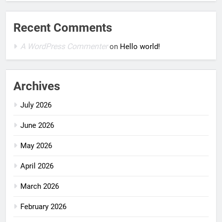
Recent Comments
A WordPress Commenter
on
Hello world!
Archives
July 2026
June 2026
May 2026
April 2026
March 2026
February 2026