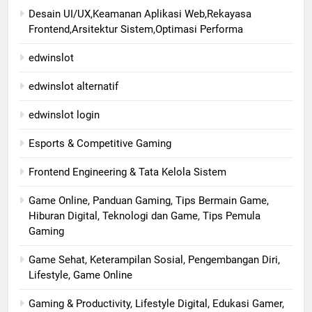
Desain UI/UX,Keamanan Aplikasi Web,Rekayasa
Frontend,Arsitektur Sistem,Optimasi Performa
edwinslot
edwinslot alternatif
edwinslot login
Esports & Competitive Gaming
Frontend Engineering & Tata Kelola Sistem
Game Online, Panduan Gaming, Tips Bermain Game,
Hiburan Digital, Teknologi dan Game, Tips Pemula
Gaming
Game Sehat, Keterampilan Sosial, Pengembangan Diri,
Lifestyle, Game Online
Gaming & Productivity, Lifestyle Digital, Edukasi Gamer,