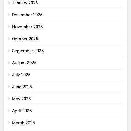
January 2026
December 2025
November 2025
October 2025
September 2025
August 2025
July 2025
June 2025
May 2025
April 2025
March 2025