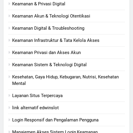
Keamanan & Privasi Digital
Keamanan Akun & Teknologi Otentikasi
Keamanan Digital & Troubleshooting
Keamanan Infrastruktur & Tata Kelola Akses
Keamanan Privasi dan Akses Akun
Keamanan Sistem & Teknologi Digital
Kesehatan, Gaya Hidup, Kebugaran, Nutrisi, Kesehatan
Mental
Layanan Situs Terpercaya
link alternatif edwinslot
Login Responsif dan Pengalaman Pengguna
Manajemen Akses,Sistem Login,Keamanan