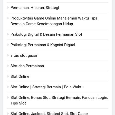
Permainan, Hiburan, Strategi
Produktivitas Game Online Manajemen Waktu Tips
Bermain Game Keseimbangan Hidup
Psikologi Digital & Desain Permainan Slot
Psikologi Permainan & Kognisi Digital
situs slot gacor
Slot dan Permainan
Slot Online
Slot Online | Strategi Bermain | Pola Waktu
Slot Online, Bonus Slot, Strategi Bermain, Panduan Login,
Tips Slot
Slot Online, Jackpot, Strategi Slot, Slot Gacor