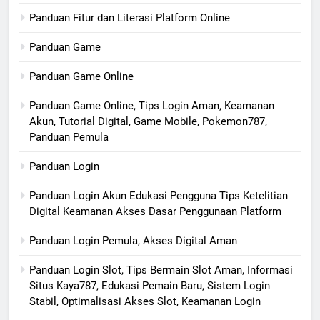
Panduan Fitur dan Literasi Platform Online
Panduan Game
Panduan Game Online
Panduan Game Online, Tips Login Aman, Keamanan
Akun, Tutorial Digital, Game Mobile, Pokemon787,
Panduan Pemula
Panduan Login
Panduan Login Akun Edukasi Pengguna Tips Ketelitian
Digital Keamanan Akses Dasar Penggunaan Platform
Panduan Login Pemula, Akses Digital Aman
Panduan Login Slot, Tips Bermain Slot Aman, Informasi
Situs Kaya787, Edukasi Pemain Baru, Sistem Login
Stabil, Optimalisasi Akses Slot, Keamanan Login