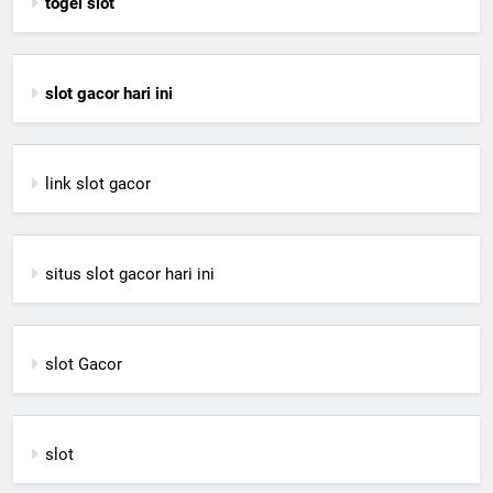
togel slot
slot gacor hari ini
link slot gacor
situs slot gacor hari ini
slot Gacor
slot