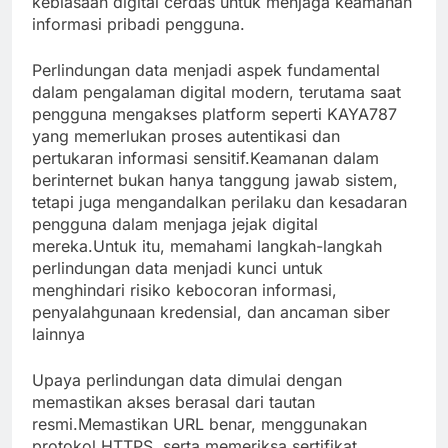
kebiasaan digital cerdas untuk menjaga keamanan
informasi pribadi pengguna.
Perlindungan data menjadi aspek fundamental
dalam pengalaman digital modern, terutama saat
pengguna mengakses platform seperti KAYA787
yang memerlukan proses autentikasi dan
pertukaran informasi sensitif.Keamanan dalam
berinternet bukan hanya tanggung jawab sistem,
tetapi juga mengandalkan perilaku dan kesadaran
pengguna dalam menjaga jejak digital
mereka.Untuk itu, memahami langkah-langkah
perlindungan data menjadi kunci untuk
menghindari risiko kebocoran informasi,
penyalahgunaan kredensial, dan ancaman siber
lainnya
Upaya perlindungan data dimulai dengan
memastikan akses berasal dari tautan
resmi.Memastikan URL benar, menggunakan
protokol HTTPS, serta memeriksa sertifikat