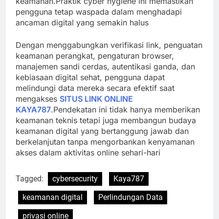
keamanan.Praktik cyber hygiene ini memastikan
pengguna tetap waspada dalam menghadapi
ancaman digital yang semakin halus
Dengan menggabungkan verifikasi link, penguatan
keamanan perangkat, pengaturan browser,
manajemen sandi cerdas, autentikasi ganda, dan
kebiasaan digital sehat, pengguna dapat
melindungi data mereka secara efektif saat
mengakses
SITUS LINK ONLINE
KAYA787
.Pendekatan ini tidak hanya memberikan
keamanan teknis tetapi juga membangun budaya
keamanan digital yang bertanggung jawab dan
berkelanjutan tanpa mengorbankan kenyamanan
akses dalam aktivitas online sehari-hari
Tagged:
cybersecurity
Kaya787
keamanan digital
Perlindungan Data
privasi online