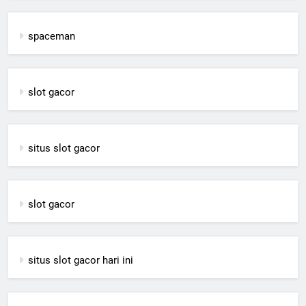
spaceman
slot gacor
situs slot gacor
slot gacor
situs slot gacor hari ini