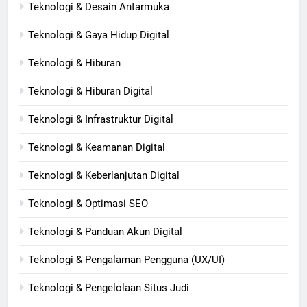
Teknologi & Desain Antarmuka
Teknologi & Gaya Hidup Digital
Teknologi & Hiburan
Teknologi & Hiburan Digital
Teknologi & Infrastruktur Digital
Teknologi & Keamanan Digital
Teknologi & Keberlanjutan Digital
Teknologi & Optimasi SEO
Teknologi & Panduan Akun Digital
Teknologi & Pengalaman Pengguna (UX/UI)
Teknologi & Pengelolaan Situs Judi