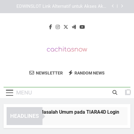
Skip
Cara Mengatasi Masalah EDWINSLOT Login di
to
Berbagai Perangkat
content
Login Edwinslot Terbaru dengan Tampilan Lebih
Responsif
Cara Mengatasi Masalah Umum pada TIARA4D
Login
EDWINSLOT Link Alternatif untuk Akses Akun
Lebih Stabil
Cara Mengatasi Masalah EDWINSLOT Login di
Berbagai Perangkat
Cachita's Now
Nikmati Cita Rasa Kuba Di Cachita’s Now,
Login Edwinslot Terbaru dengan Tampilan Lebih
NEWSLETTER
RANDOM NEWS
Responsif
Restoran Dengan Hidangan Autentik.
MENU
ara Mengatasi Masalah Umum pada TIARA4D Login
EDW
HEADLINES
Month Ago
1 Mo