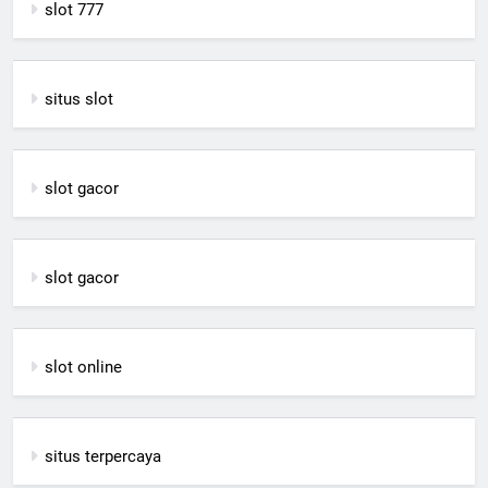
slot 777
situs slot
slot gacor
slot gacor
slot online
situs terpercaya