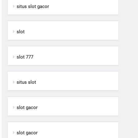
situs slot gacor
slot
slot 777
situs slot
slot gacor
slot gacor