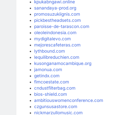
kpukabngawi.online
sanandaya-prod.org
promosuzukiignis.com
pickbestheadsets.com
paroisse-de-tarascon.com
oleoleindonesia.com
mydigitalevo.com
mejorescafeteras.com
lythbound.com
lequilibreduchien.com
kusonganamocambique.org
jamonua.com
getindx.com
fimcoestate.com
cndustfilterbag.com
bios-shield.com
ambitiouswomenconference.com
czgunsusastore.com
nickmarzullomusic.com