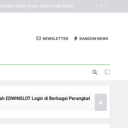
ernatif untuk Akses Akun Lebih Stabil
WINSLOT Login di Berbagai Perangkat
rbaru dengan Tampilan Lebih Responsif
NEWSLETTER
RANDOM NEWS
si Masalah Umum pada TIARA4D Login
ernatif untuk Akses Akun Lebih Stabil
ntik.
WINSLOT Login di Berbagai Perangkat
rbaru dengan Tampilan Lebih Responsif
in di Berbagai Perangkat
Login Edwinslot Terbaru den
2 Months Ago