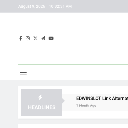
Skip
August 9, 2026
10:32:32 AM
to
content
Cac
Nikmati Ci
ARA4D Login
EDWINSLOT Link Alternatif untuk Akses Ak
1 Month Ago
HEADLINES