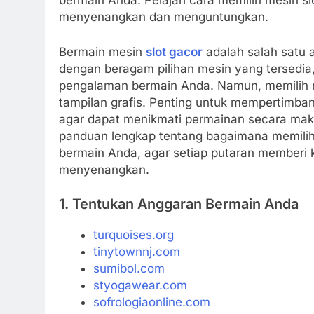
bermain Anda. Pelajari cara memilih mesin 
menyenangkan dan menguntungkan.
Bermain mesin
slot gacor
adalah salah satu a
dengan beragam pilihan mesin yang tersedia,
pengalaman bermain Anda. Namun, memilih m
tampilan grafis. Penting untuk mempertimb
agar dapat menikmati permainan secara maks
panduan lengkap tentang bagaimana memilih 
bermain Anda, agar setiap putaran memberi
menyenangkan.
1.
Tentukan Anggaran Bermain Anda
turquoises.org
tinytownnj.com
sumibol.com
styogawear.com
sofrologiaonline.com