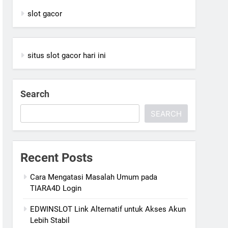
slot gacor
situs slot gacor hari ini
Search
SEARCH
Recent Posts
Cara Mengatasi Masalah Umum pada
TIARA4D Login
EDWINSLOT Link Alternatif untuk Akses Akun
Lebih Stabil