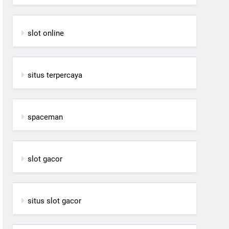
slot online
situs terpercaya
spaceman
slot gacor
situs slot gacor