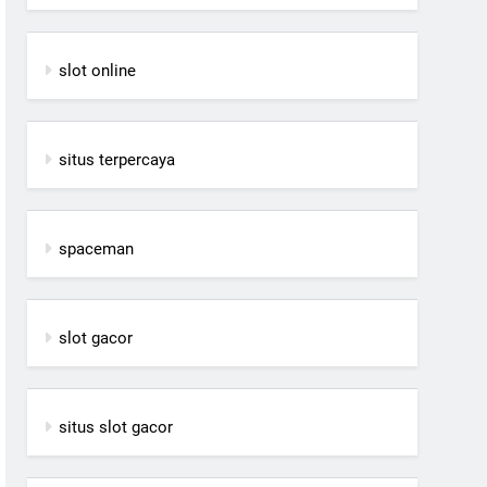
slot online
situs terpercaya
spaceman
slot gacor
situs slot gacor