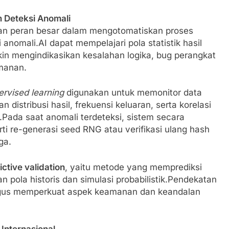
 Deteksi Anomali
 peran besar dalam mengotomatiskan proses
i anomali.AI dapat mempelajari pola statistik hasil
in mengindikasikan kesalahan logika, bug perangkat
manan.
rvised learning
digunakan untuk memonitor data
 distribusi hasil, frekuensi keluaran, serta korelasi
.Pada saat anomali terdeteksi, sistem secara
rti re-generasi seed RNG atau verifikasi ulang hash
ga.
ictive validation
, yaitu metode yang memprediksi
n pola historis dan simulasi probabilistik.Pendekatan
aligus memperkuat aspek keamanan dan keandalan