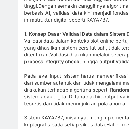
tinggi.Dengan semakin canggihnya algoritma,
berbasis AI, validasi data kini menjadi fo
infrastruktur digital seperti KAYA787.
1. Konsep Dasar Validasi Data dalam Sistem D
Validasi data dalam konteks slot online bert
yang dihasilkan sistem bersifat sah, tidak te
ditentukan.Validasi dilakukan melalui beberap
process integrity check
, hingga
output valid
Pada level input, sistem harus memverifikas
dari sumber autentik dan tidak mengalami ma
dilakukan terhadap algoritma seperti
Random
sistem acak digital.Di tahap akhir, output val
teoretis dan tidak menunjukkan pola anomal
Sistem KAYA787, misalnya, mengimplementas
kriptografis pada setiap siklus data.Hal ini