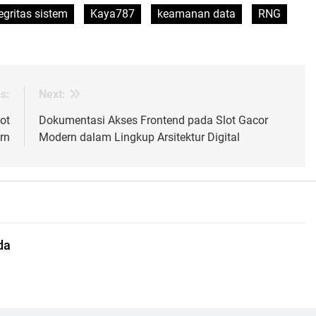
egritas sistem
Kaya787
keamanan data
RNG
s:
Next:
ot
Dokumentasi Akses Frontend pada Slot Gacor
rn
Modern dalam Lingkup Arsitektur Digital
da