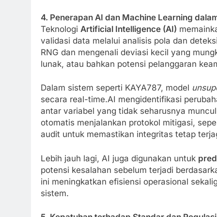
4. Penerapan AI dan Machine Learning dalam
Teknologi
Artificial Intelligence (AI)
memainkan
validasi data melalui analisis pola dan deteks
RNG dan mengenali deviasi kecil yang mungk
lunak, atau bahkan potensi pelanggaran kea
Dalam sistem seperti KAYA787, model
unsupe
secara real-time.AI mengidentifikasi perubahan
antar variabel yang tidak seharusnya muncul
otomatis menjalankan protokol mitigasi, sepe
audit untuk memastikan integritas tetap terja
Lebih jauh lagi, AI juga digunakan untuk
pred
potensi kesalahan sebelum terjadi berdasarka
ini meningkatkan efisiensi operasional sek
sistem.