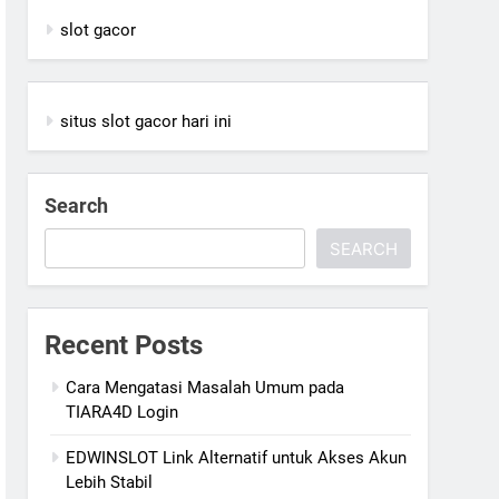
slot gacor
situs slot gacor hari ini
Search
SEARCH
Recent Posts
Cara Mengatasi Masalah Umum pada
TIARA4D Login
EDWINSLOT Link Alternatif untuk Akses Akun
Lebih Stabil