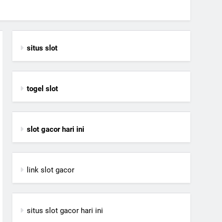
situs slot
togel slot
slot gacor hari ini
link slot gacor
situs slot gacor hari ini