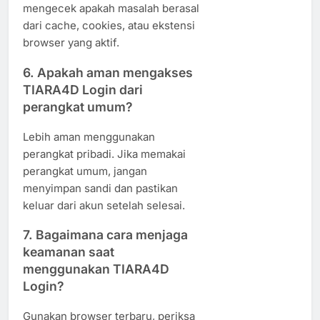
mengecek apakah masalah berasal
dari cache, cookies, atau ekstensi
browser yang aktif.
6. Apakah aman mengakses
TIARA4D Login dari
perangkat umum?
Lebih aman menggunakan
perangkat pribadi. Jika memakai
perangkat umum, jangan
menyimpan sandi dan pastikan
keluar dari akun setelah selesai.
7. Bagaimana cara menjaga
keamanan saat
menggunakan TIARA4D
Login?
Gunakan browser terbaru, periksa