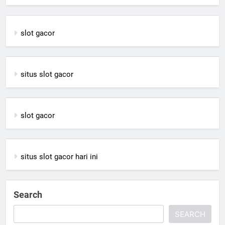
slot gacor
situs slot gacor
slot gacor
situs slot gacor hari ini
Search
SEARCH