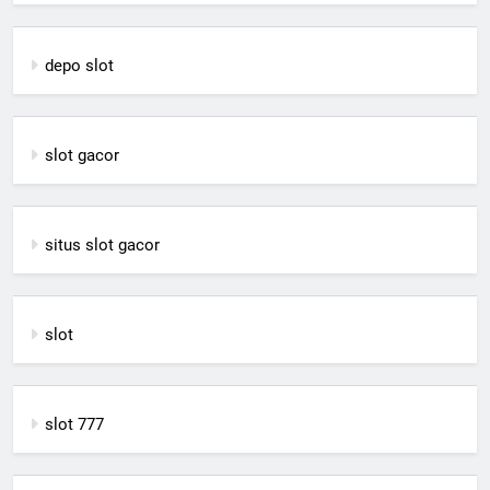
depo slot
slot gacor
situs slot gacor
slot
slot 777