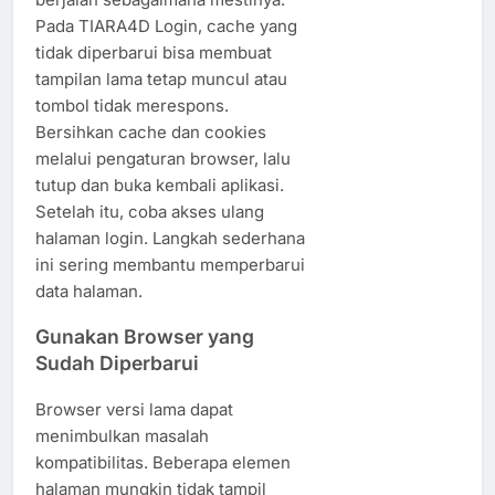
Pada TIARA4D Login, cache yang
tidak diperbarui bisa membuat
tampilan lama tetap muncul atau
tombol tidak merespons.
Bersihkan cache dan cookies
melalui pengaturan browser, lalu
tutup dan buka kembali aplikasi.
Setelah itu, coba akses ulang
halaman login. Langkah sederhana
ini sering membantu memperbarui
data halaman.
Gunakan Browser yang
Sudah Diperbarui
Browser versi lama dapat
menimbulkan masalah
kompatibilitas. Beberapa elemen
halaman mungkin tidak tampil