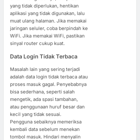
yang tidak diperlukan, hentikan
aplikasi yang tidak digunakan, lalu
muat ulang halaman. Jika memakai
jaringan seluler, coba berpindah ke
WiFi. Jika memakai WiFi, pastikan
sinyal router cukup kuat.
Data Login Tidak Terbaca
Masalah lain yang sering terjadi
adalah data login tidak terbaca atau
proses masuk gagal. Penyebabnya
bisa sederhana, seperti salah
mengetik, ada spasi tambahan,
atau penggunaan huruf besar dan
kecil yang tidak sesuai.
Pengguna sebaiknya memeriksa
kembali data sebelum menekan
tombol masuk. Hindari menyalin