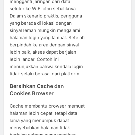
mengganti jaringan dari data
seluler ke WiFi atau sebaliknya.
Dalam skenario praktis, pengguna
yang berada di lokasi dengan
sinyal lemah mungkin mengalami
halaman login yang lambat. Setelah
berpindah ke area dengan sinyal
lebih baik, akses dapat berjalan
lebih lancar. Contoh ini
menunjukkan bahwa kendala login
tidak selalu berasal dari platform.
Bersihkan Cache dan
Cookies Browser
Cache membantu browser memuat
halaman lebih cepat, tetapi data
lama yang menumpuk dapat
menyebabkan halaman tidak
berjalan sebagaimana mestinya.