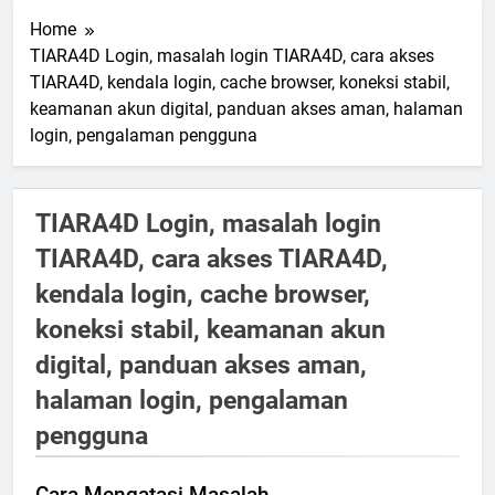
Home
TIARA4D Login, masalah login TIARA4D, cara akses
TIARA4D, kendala login, cache browser, koneksi stabil,
keamanan akun digital, panduan akses aman, halaman
login, pengalaman pengguna
TIARA4D Login, masalah login
TIARA4D, cara akses TIARA4D,
kendala login, cache browser,
koneksi stabil, keamanan akun
digital, panduan akses aman,
halaman login, pengalaman
pengguna
Cara Mengatasi Masalah