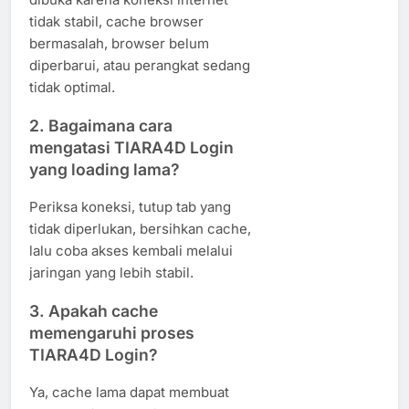
tidak stabil, cache browser
bermasalah, browser belum
diperbarui, atau perangkat sedang
tidak optimal.
2. Bagaimana cara
mengatasi TIARA4D Login
yang loading lama?
Periksa koneksi, tutup tab yang
tidak diperlukan, bersihkan cache,
lalu coba akses kembali melalui
jaringan yang lebih stabil.
3. Apakah cache
memengaruhi proses
TIARA4D Login?
Ya, cache lama dapat membuat