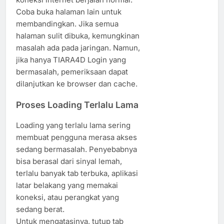
Coba buka halaman lain untuk
membandingkan. Jika semua
halaman sulit dibuka, kemungkinan
masalah ada pada jaringan. Namun,
jika hanya TIARA4D Login yang
bermasalah, pemeriksaan dapat
dilanjutkan ke browser dan cache.
Proses Loading Terlalu Lama
Loading yang terlalu lama sering
membuat pengguna merasa akses
sedang bermasalah. Penyebabnya
bisa berasal dari sinyal lemah,
terlalu banyak tab terbuka, aplikasi
latar belakang yang memakai
koneksi, atau perangkat yang
sedang berat.
Untuk mengatasinya, tutup tab