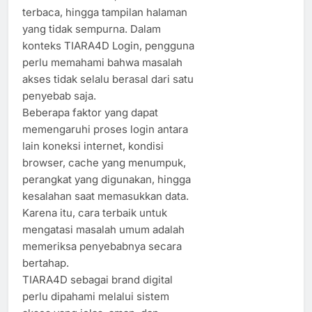
terbaca, hingga tampilan halaman
yang tidak sempurna. Dalam
konteks TIARA4D Login, pengguna
perlu memahami bahwa masalah
akses tidak selalu berasal dari satu
penyebab saja.
Beberapa faktor yang dapat
memengaruhi proses login antara
lain koneksi internet, kondisi
browser, cache yang menumpuk,
perangkat yang digunakan, hingga
kesalahan saat memasukkan data.
Karena itu, cara terbaik untuk
mengatasi masalah umum adalah
memeriksa penyebabnya secara
bertahap.
TIARA4D sebagai brand digital
perlu dipahami melalui sistem