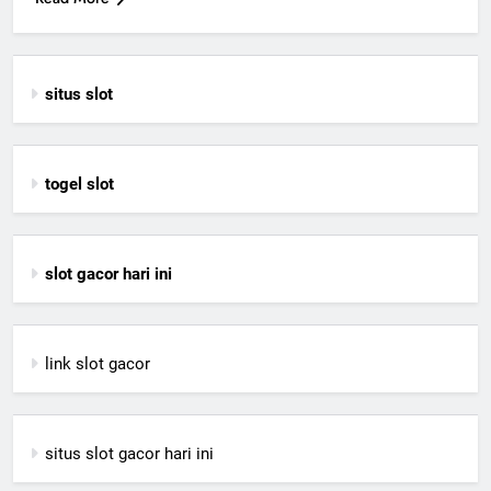
situs slot
togel slot
slot gacor hari ini
link slot gacor
situs slot gacor hari ini