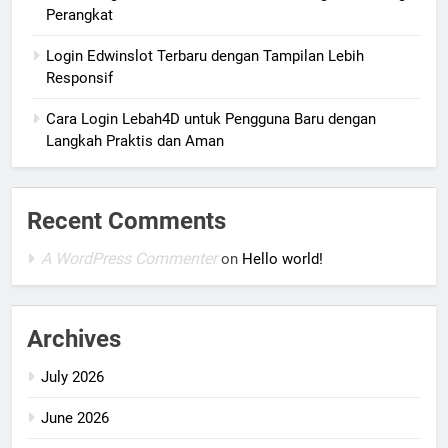
Perangkat
Login Edwinslot Terbaru dengan Tampilan Lebih
Responsif
Cara Login Lebah4D untuk Pengguna Baru dengan
Langkah Praktis dan Aman
Recent Comments
A WordPress Commenter
on
Hello world!
Archives
July 2026
June 2026