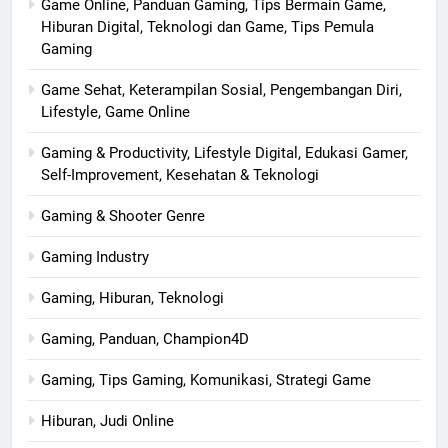
Game Online, Panduan Gaming, Tips Bermain Game,
Hiburan Digital, Teknologi dan Game, Tips Pemula
Gaming
Game Sehat, Keterampilan Sosial, Pengembangan Diri,
Lifestyle, Game Online
Gaming & Productivity, Lifestyle Digital, Edukasi Gamer,
Self-Improvement, Kesehatan & Teknologi
Gaming & Shooter Genre
Gaming Industry
Gaming, Hiburan, Teknologi
Gaming, Panduan, Champion4D
Gaming, Tips Gaming, Komunikasi, Strategi Game
Hiburan, Judi Online