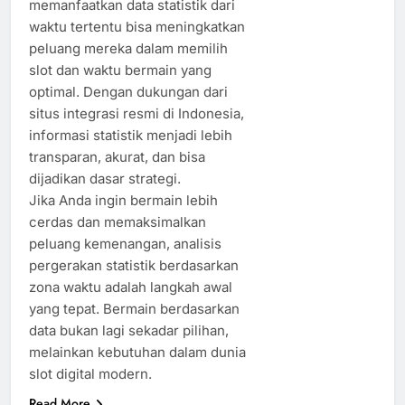
memanfaatkan data statistik dari
waktu tertentu bisa meningkatkan
peluang mereka dalam memilih
slot dan waktu bermain yang
optimal. Dengan dukungan dari
situs integrasi resmi di Indonesia,
informasi statistik menjadi lebih
transparan, akurat, dan bisa
dijadikan dasar strategi.
Jika Anda ingin bermain lebih
cerdas dan memaksimalkan
peluang kemenangan, analisis
pergerakan statistik berdasarkan
zona waktu adalah langkah awal
yang tepat. Bermain berdasarkan
data bukan lagi sekadar pilihan,
melainkan kebutuhan dalam dunia
slot digital modern.
Read More