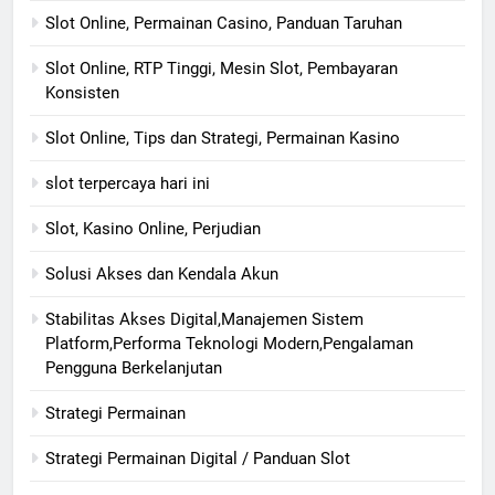
Slot Online, Permainan Casino, Panduan Taruhan
Slot Online, RTP Tinggi, Mesin Slot, Pembayaran
Konsisten
Slot Online, Tips dan Strategi, Permainan Kasino
slot terpercaya hari ini
Slot, Kasino Online, Perjudian
Solusi Akses dan Kendala Akun
Stabilitas Akses Digital,Manajemen Sistem
Platform,Performa Teknologi Modern,Pengalaman
Pengguna Berkelanjutan
Strategi Permainan
Strategi Permainan Digital / Panduan Slot