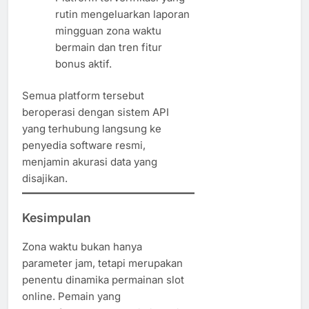
rutin mengeluarkan laporan
mingguan zona waktu
bermain dan tren fitur
bonus aktif.
Semua platform tersebut
beroperasi dengan sistem API
yang terhubung langsung ke
penyedia software resmi,
menjamin akurasi data yang
disajikan.
Kesimpulan
Zona waktu bukan hanya
parameter jam, tetapi merupakan
penentu dinamika permainan slot
online. Pemain yang