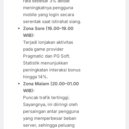
rata sebesar 3% akibat
meningkatnya pengguna
mobile yang login secara
serentak saat istirahat siang.
Zona Sore (16.00–19.00
WIB):
Terjadi lonjakan aktivitas
pada game provider
Pragmatic dan PG Soft.
Statistik menunjukkan
peningkatan interaksi bonus
hingga 14%.
Zona Malam (20.00–01.00
WIB):
Puncak trafik tertinggi.
Sayangnya, ini diiringi oleh
persaingan antar pengguna
yang memperbesar beban
server, sehingga peluang