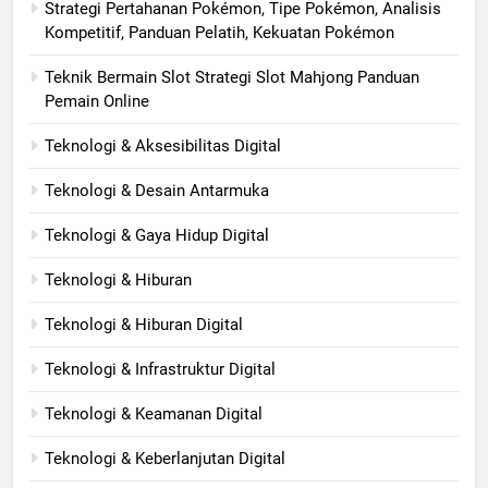
Strategi Pertahanan Pokémon, Tipe Pokémon, Analisis
Kompetitif, Panduan Pelatih, Kekuatan Pokémon
Teknik Bermain Slot Strategi Slot Mahjong Panduan
Pemain Online
Teknologi & Aksesibilitas Digital
Teknologi & Desain Antarmuka
Teknologi & Gaya Hidup Digital
Teknologi & Hiburan
Teknologi & Hiburan Digital
Teknologi & Infrastruktur Digital
Teknologi & Keamanan Digital
Teknologi & Keberlanjutan Digital