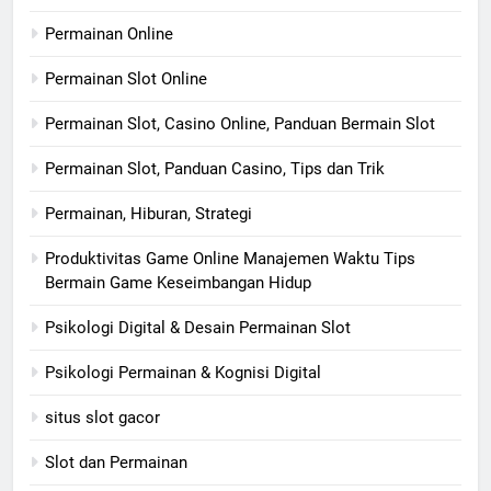
Permainan Online
Permainan Slot Online
Permainan Slot, Casino Online, Panduan Bermain Slot
Permainan Slot, Panduan Casino, Tips dan Trik
Permainan, Hiburan, Strategi
Produktivitas Game Online Manajemen Waktu Tips
Bermain Game Keseimbangan Hidup
Psikologi Digital & Desain Permainan Slot
Psikologi Permainan & Kognisi Digital
situs slot gacor
Slot dan Permainan