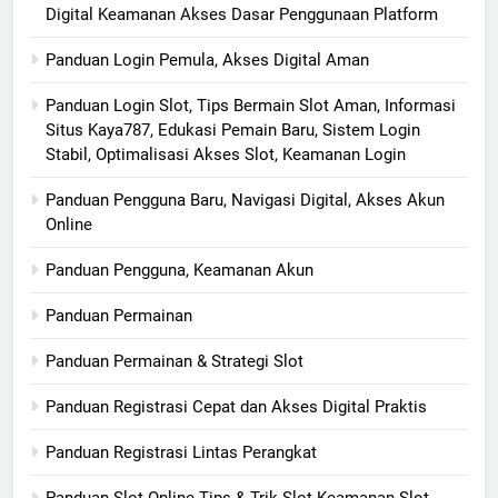
Digital Keamanan Akses Dasar Penggunaan Platform
Panduan Login Pemula, Akses Digital Aman
Panduan Login Slot, Tips Bermain Slot Aman, Informasi
Situs Kaya787, Edukasi Pemain Baru, Sistem Login
Stabil, Optimalisasi Akses Slot, Keamanan Login
Panduan Pengguna Baru, Navigasi Digital, Akses Akun
Online
Panduan Pengguna, Keamanan Akun
Panduan Permainan
Panduan Permainan & Strategi Slot
Panduan Registrasi Cepat dan Akses Digital Praktis
Panduan Registrasi Lintas Perangkat
Panduan Slot Online Tips & Trik Slot Keamanan Slot