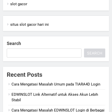
slot gacor
situs slot gacor hari ini
Search
SEARCH
Recent Posts
Cara Mengatasi Masalah Umum pada TIARA4D Login
EDWINSLOT Link Alternatif untuk Akses Akun Lebih
Stabil
Cara Mengatasi Masalah EDWINSLOT Login di Berbagai