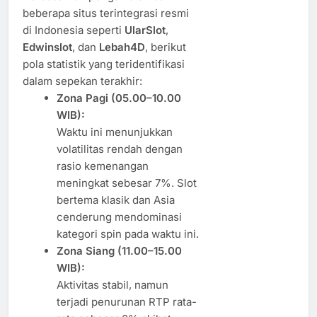
beberapa situs terintegrasi resmi
di Indonesia seperti
UlarSlot
,
Edwinslot
, dan
Lebah4D
, berikut
pola statistik yang teridentifikasi
dalam sepekan terakhir:
Zona Pagi (05.00–10.00
WIB):
Waktu ini menunjukkan
volatilitas rendah dengan
rasio kemenangan
meningkat sebesar 7%. Slot
bertema klasik dan Asia
cenderung mendominasi
kategori spin pada waktu ini.
Zona Siang (11.00–15.00
WIB):
Aktivitas stabil, namun
terjadi penurunan RTP rata-