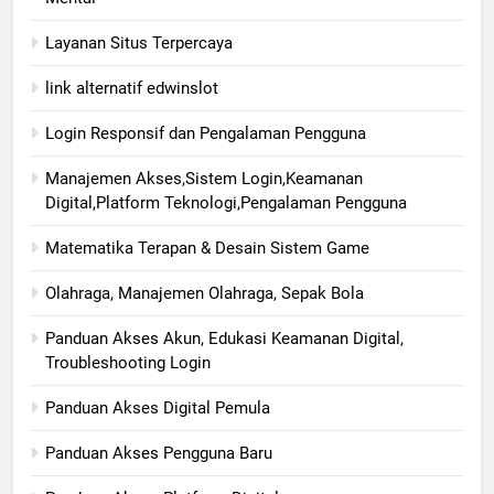
Layanan Situs Terpercaya
link alternatif edwinslot
Login Responsif dan Pengalaman Pengguna
Manajemen Akses,Sistem Login,Keamanan
Digital,Platform Teknologi,Pengalaman Pengguna
Matematika Terapan & Desain Sistem Game
Olahraga, Manajemen Olahraga, Sepak Bola
Panduan Akses Akun, Edukasi Keamanan Digital,
Troubleshooting Login
Panduan Akses Digital Pemula
Panduan Akses Pengguna Baru