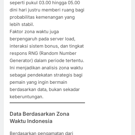
seperti pukul 03.00 hingga 05.00
dini hari justru memberi ruang bagi
probabilitas kemenangan yang
lebih stabil.
Faktor zona waktu juga
berpengaruh pada server load,
interaksi sistem bonus, dan tingkat
respons RNG (Random Number
Generator) dalam periode tertentu.
Ini menjadikan analisis zona waktu
sebagai pendekatan strategis bagi
pemain yang ingin bermain
berdasarkan data, bukan sekadar
keberuntungan.
Data Berdasarkan Zona
Waktu Indonesia
Berdasarkan pengamatan dari