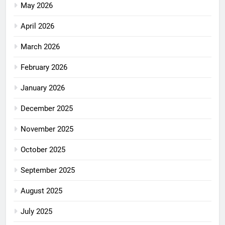
May 2026
April 2026
March 2026
February 2026
January 2026
December 2025
November 2025
October 2025
September 2025
August 2025
July 2025