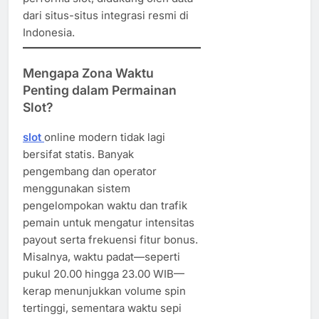
dari situs-situs integrasi resmi di
Indonesia.
Mengapa Zona Waktu
Penting dalam Permainan
Slot?
slot
online modern tidak lagi
bersifat statis. Banyak
pengembang dan operator
menggunakan sistem
pengelompokan waktu dan trafik
pemain untuk mengatur intensitas
payout serta frekuensi fitur bonus.
Misalnya, waktu padat—seperti
pukul 20.00 hingga 23.00 WIB—
kerap menunjukkan volume spin
tertinggi, sementara waktu sepi