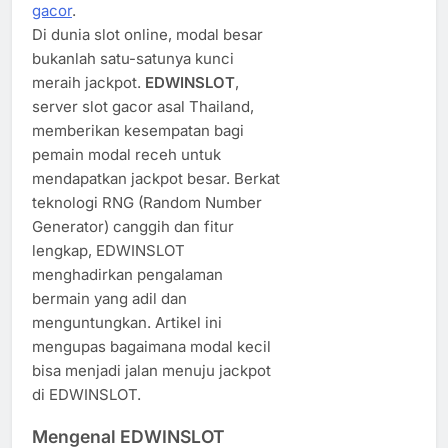
gacor
.
Di dunia slot online, modal besar
bukanlah satu-satunya kunci
meraih jackpot.
EDWINSLOT
,
server slot gacor asal Thailand,
memberikan kesempatan bagi
pemain modal receh untuk
mendapatkan jackpot besar. Berkat
teknologi RNG (Random Number
Generator) canggih dan fitur
lengkap, EDWINSLOT
menghadirkan pengalaman
bermain yang adil dan
menguntungkan. Artikel ini
mengupas bagaimana modal kecil
bisa menjadi jalan menuju jackpot
di EDWINSLOT.
Mengenal EDWINSLOT