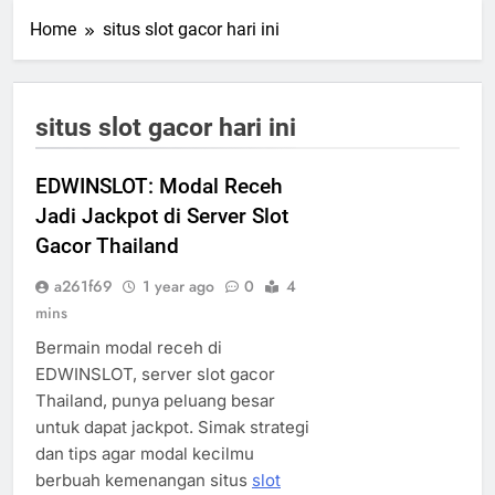
Home
situs slot gacor hari ini
situs slot gacor hari ini
EDWINSLOT: Modal Receh
Jadi Jackpot di Server Slot
Gacor Thailand
a261f69
1 year ago
0
4
mins
Bermain modal receh di
EDWINSLOT, server slot gacor
Thailand, punya peluang besar
untuk dapat jackpot. Simak strategi
dan tips agar modal kecilmu
berbuah kemenangan situs
slot