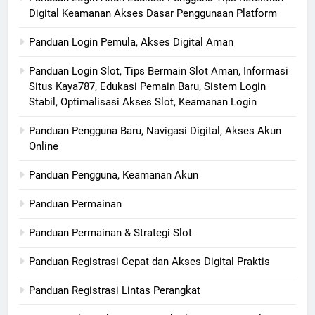
Digital Keamanan Akses Dasar Penggunaan Platform
Panduan Login Pemula, Akses Digital Aman
Panduan Login Slot, Tips Bermain Slot Aman, Informasi
Situs Kaya787, Edukasi Pemain Baru, Sistem Login
Stabil, Optimalisasi Akses Slot, Keamanan Login
Panduan Pengguna Baru, Navigasi Digital, Akses Akun
Online
Panduan Pengguna, Keamanan Akun
Panduan Permainan
Panduan Permainan & Strategi Slot
Panduan Registrasi Cepat dan Akses Digital Praktis
Panduan Registrasi Lintas Perangkat