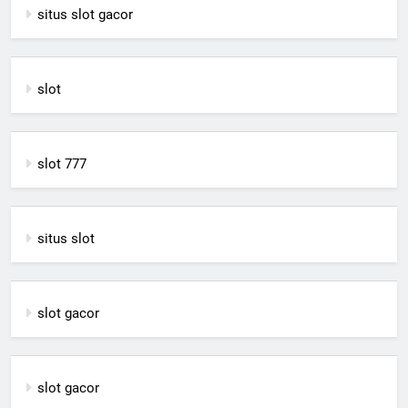
situs slot gacor
slot
slot 777
situs slot
slot gacor
slot gacor