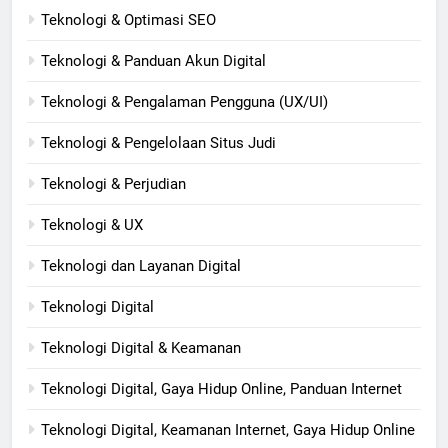
Teknologi & Optimasi SEO
Teknologi & Panduan Akun Digital
Teknologi & Pengalaman Pengguna (UX/UI)
Teknologi & Pengelolaan Situs Judi
Teknologi & Perjudian
Teknologi & UX
Teknologi dan Layanan Digital
Teknologi Digital
Teknologi Digital & Keamanan
Teknologi Digital, Gaya Hidup Online, Panduan Internet
Teknologi Digital, Keamanan Internet, Gaya Hidup Online