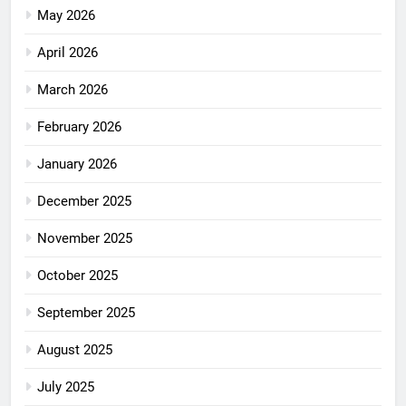
May 2026
April 2026
March 2026
February 2026
January 2026
December 2025
November 2025
October 2025
September 2025
August 2025
July 2025