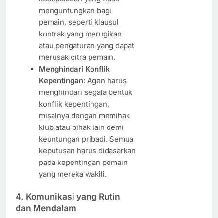
menguntungkan bagi
pemain, seperti klausul
kontrak yang merugikan
atau pengaturan yang dapat
merusak citra pemain.
Menghindari Konflik
Kepentingan
: Agen harus
menghindari segala bentuk
konflik kepentingan,
misalnya dengan memihak
klub atau pihak lain demi
keuntungan pribadi. Semua
keputusan harus didasarkan
pada kepentingan pemain
yang mereka wakili.
4. Komunikasi yang Rutin
dan Mendalam