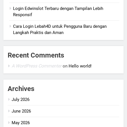
Login Edwinslot Terbaru dengan Tampilan Lebih
Responsif
Cara Login Lebah4D untuk Pengguna Baru dengan
Langkah Praktis dan Aman
Recent Comments
A WordPress Commenter
on
Hello world!
Archives
July 2026
June 2026
May 2026