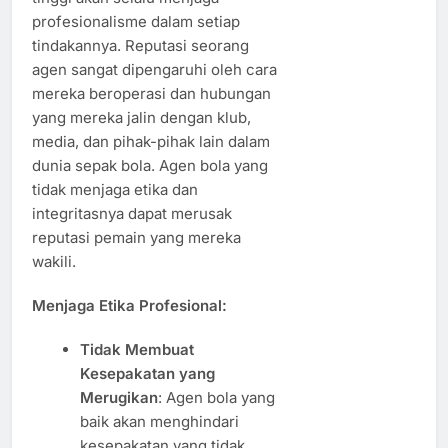
profesionalisme dalam setiap
tindakannya. Reputasi seorang
agen sangat dipengaruhi oleh cara
mereka beroperasi dan hubungan
yang mereka jalin dengan klub,
media, dan pihak-pihak lain dalam
dunia sepak bola. Agen bola yang
tidak menjaga etika dan
integritasnya dapat merusak
reputasi pemain yang mereka
wakili.
Menjaga Etika Profesional:
Tidak Membuat
Kesepakatan yang
Merugikan
: Agen bola yang
baik akan menghindari
kesepakatan yang tidak