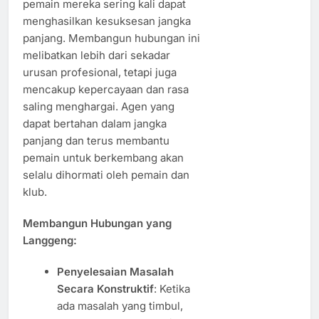
pemain mereka sering kali dapat
menghasilkan kesuksesan jangka
panjang. Membangun hubungan ini
melibatkan lebih dari sekadar
urusan profesional, tetapi juga
mencakup kepercayaan dan rasa
saling menghargai. Agen yang
dapat bertahan dalam jangka
panjang dan terus membantu
pemain untuk berkembang akan
selalu dihormati oleh pemain dan
klub.
Membangun Hubungan yang
Langgeng:
Penyelesaian Masalah
Secara Konstruktif
: Ketika
ada masalah yang timbul,