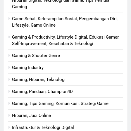
Hiburan Digital, Teknologi dan Game, Tips Pemula
Gaming
Game Sehat, Keterampilan Sosial, Pengembangan Diri,
Lifestyle, Game Online
Gaming & Productivity, Lifestyle Digital, Edukasi Gamer,
Self-Improvement, Kesehatan & Teknologi
Gaming & Shooter Genre
Gaming Industry
Gaming, Hiburan, Teknologi
Gaming, Panduan, Champion4D
Gaming, Tips Gaming, Komunikasi, Strategi Game
Hiburan, Judi Online
Infrastruktur & Teknologi Digital