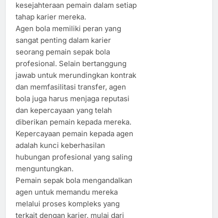
kesejahteraan pemain dalam setiap
tahap karier mereka.
Agen bola memiliki peran yang
sangat penting dalam karier
seorang pemain sepak bola
profesional. Selain bertanggung
jawab untuk merundingkan kontrak
dan memfasilitasi transfer, agen
bola juga harus menjaga reputasi
dan kepercayaan yang telah
diberikan pemain kepada mereka.
Kepercayaan pemain kepada agen
adalah kunci keberhasilan
hubungan profesional yang saling
menguntungkan.
Pemain sepak bola mengandalkan
agen untuk memandu mereka
melalui proses kompleks yang
terkait dengan karier, mulai dari