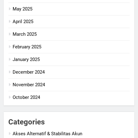
May 2025
April 2025
March 2025
February 2025
January 2025
December 2024
November 2024
October 2024
Categories
Akses Alternatif & Stabilitas Akun