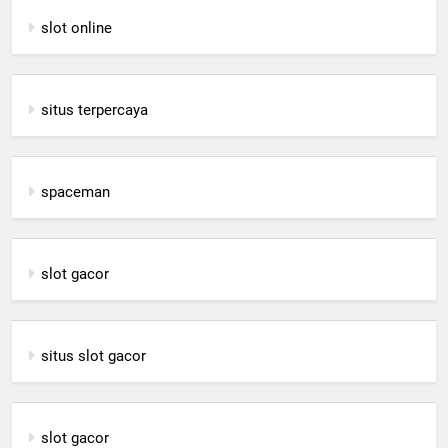
slot online
situs terpercaya
spaceman
slot gacor
situs slot gacor
slot gacor