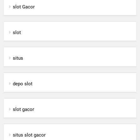
slot Gacor
slot
situs
depo slot
slot gacor
situs slot gacor