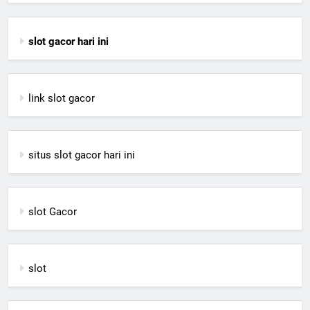
slot gacor hari ini
link slot gacor
situs slot gacor hari ini
slot Gacor
slot