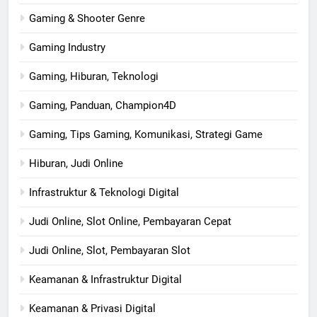
Gaming & Shooter Genre
Gaming Industry
Gaming, Hiburan, Teknologi
Gaming, Panduan, Champion4D
Gaming, Tips Gaming, Komunikasi, Strategi Game
Hiburan, Judi Online
Infrastruktur & Teknologi Digital
Judi Online, Slot Online, Pembayaran Cepat
Judi Online, Slot, Pembayaran Slot
Keamanan & Infrastruktur Digital
Keamanan & Privasi Digital