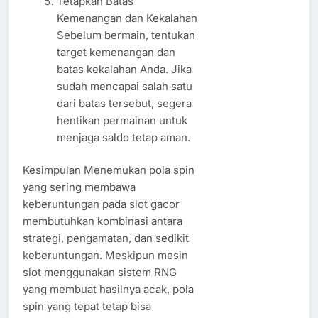
Tetapkan Batas
Kemenangan dan Kekalahan
Sebelum bermain, tentukan
target kemenangan dan
batas kekalahan Anda. Jika
sudah mencapai salah satu
dari batas tersebut, segera
hentikan permainan untuk
menjaga saldo tetap aman.
Kesimpulan Menemukan pola spin
yang sering membawa
keberuntungan pada slot gacor
membutuhkan kombinasi antara
strategi, pengamatan, dan sedikit
keberuntungan. Meskipun mesin
slot menggunakan sistem RNG
yang membuat hasilnya acak, pola
spin yang tepat tetap bisa