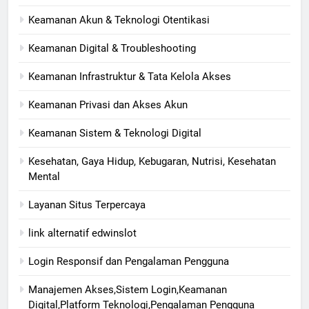
Keamanan Akun & Teknologi Otentikasi
Keamanan Digital & Troubleshooting
Keamanan Infrastruktur & Tata Kelola Akses
Keamanan Privasi dan Akses Akun
Keamanan Sistem & Teknologi Digital
Kesehatan, Gaya Hidup, Kebugaran, Nutrisi, Kesehatan
Mental
Layanan Situs Terpercaya
link alternatif edwinslot
Login Responsif dan Pengalaman Pengguna
Manajemen Akses,Sistem Login,Keamanan
Digital,Platform Teknologi,Pengalaman Pengguna