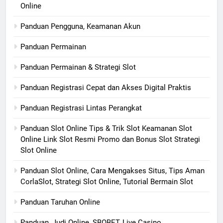
Online
Panduan Pengguna, Keamanan Akun
Panduan Permainan
Panduan Permainan & Strategi Slot
Panduan Registrasi Cepat dan Akses Digital Praktis
Panduan Registrasi Lintas Perangkat
Panduan Slot Online Tips & Trik Slot Keamanan Slot
Online Link Slot Resmi Promo dan Bonus Slot Strategi
Slot Online
Panduan Slot Online, Cara Mengakses Situs, Tips Aman
CorlaSlot, Strategi Slot Online, Tutorial Bermain Slot
Panduan Taruhan Online
Panduan, Judi Online, SBOBET, Live Casino