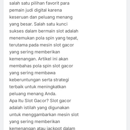
salah satu pilihan favorit para
pemain judi digital karena
keseruan dan peluang menang
yang besar. Salah satu kunci
sukses dalam bermain slot adalah
menemukan pola spin yang tepat,
terutama pada mesin slot gacor
yang sering memberikan
kemenangan. Artikel ini akan
membahas pola spin slot gacor
yang sering membawa
keberuntungan serta strategi
terbaik untuk meningkatkan
peluang menang Anda.
Apa Itu Slot Gacor? Slot gacor
adalah istilah yang digunakan
untuk menggambarkan mesin slot
yang sering memberikan
kemenangan atau jackpot dalam