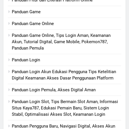
Panduan Fitur dan Literasi Platform Online
Panduan Game
Panduan Game Online
Panduan Game Online, Tips Login Aman, Keamanan
Akun, Tutorial Digital, Game Mobile, Pokemon787,
Panduan Pemula
Panduan Login
Panduan Login Akun Edukasi Pengguna Tips Ketelitian
Digital Keamanan Akses Dasar Penggunaan Platform
Panduan Login Pemula, Akses Digital Aman
Panduan Login Slot, Tips Bermain Slot Aman, Informasi
Situs Kaya787, Edukasi Pemain Baru, Sistem Login
Stabil, Optimalisasi Akses Slot, Keamanan Login
Panduan Pengguna Baru, Navigasi Digital, Akses Akun