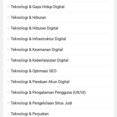
Teknologi & Gaya Hidup Digital
Teknologi & Hiburan
Teknologi & Hiburan Digital
Teknologi & Infrastruktur Digital
Teknologi & Keamanan Digital
Teknologi & Keberlanjutan Digital
Teknologi & Optimasi SEO
Teknologi & Panduan Akun Digital
Teknologi & Pengalaman Pengguna (UX/UI)
Teknologi & Pengelolaan Situs Judi
Teknologi & Perjudian