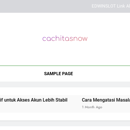
EDWINSLOT Link Alt
Cara Mengatasi Masalah ED
Login Edwinslot Te
Cara Mengata
hita's Now
EDWINSLOT Link Alt
ta Rasa Kuba Di Cachita’s Now, Restoran Dengan Hidangan Aute
Cara Mengatasi Masalah ED
SAMPLE PAGE
Login Edwinslot Te
es Akun Lebih Stabil
Cara Mengatasi Masalah EDWINSLO
1 Month Ago