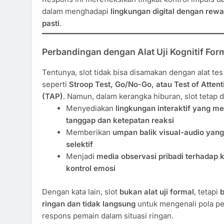
dalam menghadapi
lingkungan digital dengan rewa
pasti
.
Perbandingan dengan Alat Uji Kognitif For
Tentunya, slot tidak bisa disamakan dengan alat te
seperti
Stroop Test, Go/No-Go, atau Test of Atten
(TAP)
. Namun, dalam kerangka hiburan, slot tetap d
Menyediakan
lingkungan interaktif yang me
tanggap dan ketepatan reaksi
Memberikan
umpan balik visual-audio yan
selektif
Menjadi
media observasi pribadi terhadap 
kontrol emosi
Dengan kata lain, slot
bukan alat uji formal
, tetapi
b
ringan dan tidak langsung
untuk mengenali pola per
respons pemain dalam situasi ringan.