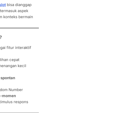
slot
bisa dianggap
 termasuk aspek
am konteks bermain
?
ai fitur interaktif
ihan cepat
menangan kecil
 spontan
andom Number
n-momen
timulus respons