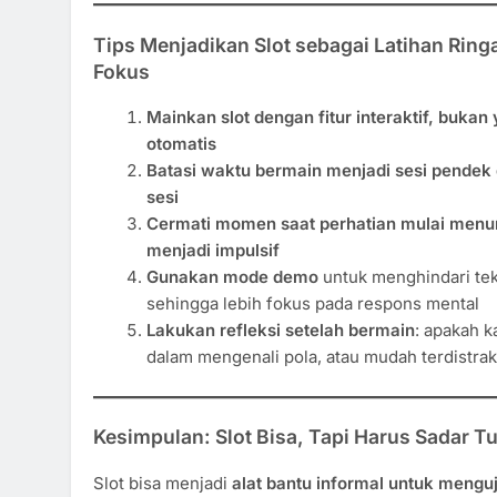
Tips Menjadikan Slot sebagai Latihan Rin
Fokus
Mainkan slot dengan fitur interaktif, buka
otomatis
Batasi waktu bermain menjadi sesi pendek 
sesi
Cermati momen saat perhatian mulai menu
menjadi impulsif
Gunakan mode demo
untuk menghindari tek
sehingga lebih fokus pada respons mental
Lakukan refleksi setelah bermain
: apakah k
dalam mengenali pola, atau mudah terdistrak
Kesimpulan: Slot Bisa, Tapi Harus Sadar T
Slot bisa menjadi
alat bantu informal untuk menguj