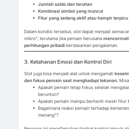
Jumlah saldo dan taruhan
Kombinasi simbol yang muncul
Fitur yang sedang aktif atau hampir terpicu
Dalam kondisi tersebut, slot dapat menjadi semaca
mikro”, terutama jika pemain berusaha
mencermati
perhitungan pribadi
berdasarkan pengalaman.
3.
Ketahanan Emosi dan Kontrol Diri
Slot juga bisa menjadi alat untuk mengamati
kesei
dan fokus pemain saat menghadapi tekanan
. Misa
Apakah pemain tetap fokus setelah mengala
beruntun?
Apakah pemain mampu berhenti meski fitur
Bagaimana reaksi pemain terhadap kemenang
menang”?
Respons ini merefleksikan tingkat kontrol impuls d