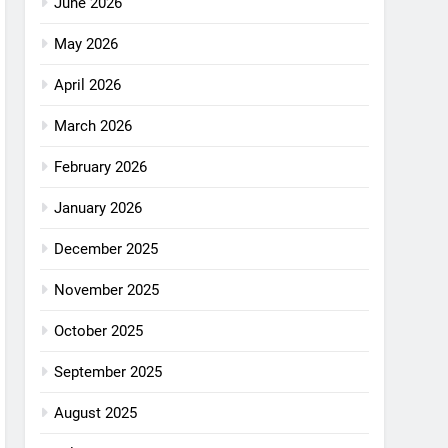
June 2026
May 2026
April 2026
March 2026
February 2026
January 2026
December 2025
November 2025
October 2025
September 2025
August 2025