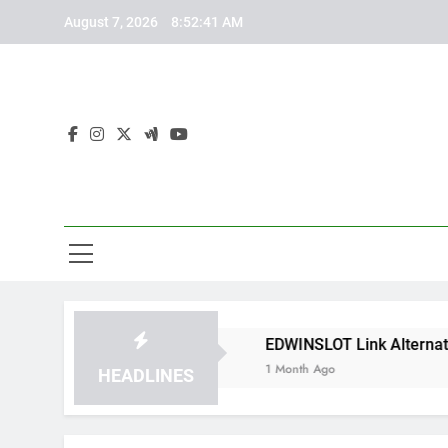
Skip
August 7, 2026
8:52:42 AM
to
content
Cac
Nikmati Ci
da TIARA4D Login
EDWINSLOT Link Alternatif untuk Aks
1 Month Ago
HEADLINES