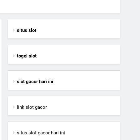
situs slot
togel slot
slot gacor hari ini
link slot gacor
situs slot gacor hari ini