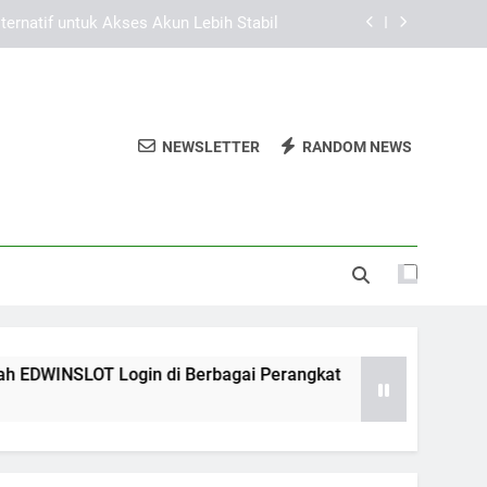
ernatif untuk Akses Akun Lebih Stabil
WINSLOT Login di Berbagai Perangkat
rbaru dengan Tampilan Lebih Responsif
NEWSLETTER
RANDOM NEWS
si Masalah Umum pada TIARA4D Login
ernatif untuk Akses Akun Lebih Stabil
ntik.
WINSLOT Login di Berbagai Perangkat
rbaru dengan Tampilan Lebih Responsif
T Login di Berbagai Perangkat
Login Edwinslot Terbar
2 Months Ago