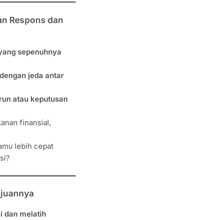
gan Respons dan
n yang sepenuhnya
dengan jeda antar
run atau keputusan
anan finansial,
amu lebih cepat
si?
ujuannya
i dan melatih