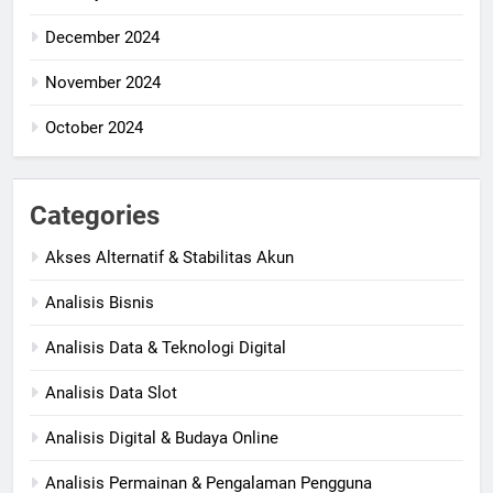
December 2024
November 2024
October 2024
Categories
Akses Alternatif & Stabilitas Akun
Analisis Bisnis
Analisis Data & Teknologi Digital
Analisis Data Slot
Analisis Digital & Budaya Online
Analisis Permainan & Pengalaman Pengguna