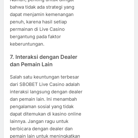
bahwa tidak ada strategi yang
dapat menjamin kemenangan
penuh, karena hasil setiap
permainan di Live Casino
bergantung pada faktor
keberuntungan.
7.
Interaksi dengan Dealer
dan Pemain Lain
Salah satu keuntungan terbesar
dari SBOBET Live Casino adalah
interaksi langsung dengan dealer
dan pemain lain. Ini menambah
pengalaman sosial yang tidak
dapat ditemukan di kasino online
lainnya. Jangan ragu untuk
berbicara dengan dealer dan
pemain lain untuk meningkatkan