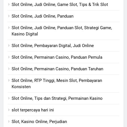
Slot Online, Judi Online, Game Slot, Tips & Trik Slot
Slot Online, Judi Online, Panduan
Slot Online, Judi Online, Panduan Slot, Strategi Game,
Kasino Digital
Slot Online, Pembayaran Digital, Judi Online
Slot Online, Permainan Casino, Panduan Pemula
Slot Online, Permainan Casino, Panduan Taruhan
Slot Online, RTP Tinggi, Mesin Slot, Pembayaran
Konsisten
Slot Online, Tips dan Strategi, Permainan Kasino
slot terpercaya hari ini
Slot, Kasino Online, Perjudian