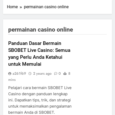
Home
permainan casino online
permainan casino online
Panduan Dasar Bermain
SBOBET Live Casino: Semua
yang Perlu Anda Ketahui
untuk Memulai
a261f69
2 years ago
0
8
mins
Pelajari cara bermain SBOBET Live
Casino dengan panduan lengkap
ini. Dapatkan tips, trik, dan strategi
untuk memaksimalkan pengalaman
bermain Anda di SBOBET.