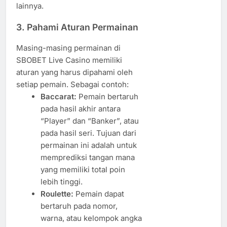
lainnya.
3.
Pahami Aturan Permainan
Masing-masing permainan di
SBOBET Live Casino memiliki
aturan yang harus dipahami oleh
setiap pemain. Sebagai contoh:
Baccarat:
Pemain bertaruh
pada hasil akhir antara
“Player” dan “Banker”, atau
pada hasil seri. Tujuan dari
permainan ini adalah untuk
memprediksi tangan mana
yang memiliki total poin
lebih tinggi.
Roulette:
Pemain dapat
bertaruh pada nomor,
warna, atau kelompok angka