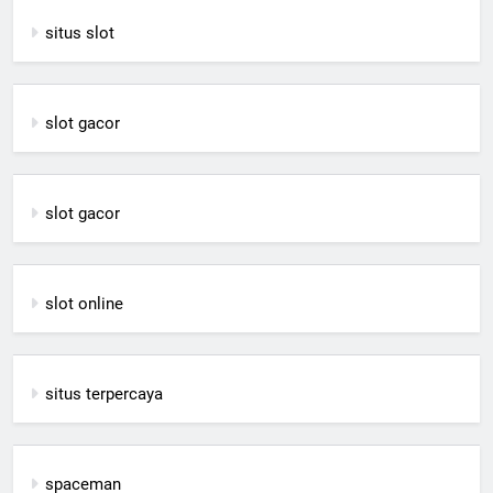
situs slot
slot gacor
slot gacor
slot online
situs terpercaya
spaceman