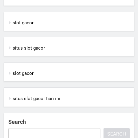
slot gacor
situs slot gacor
slot gacor
situs slot gacor hari ini
Search
SEARCH