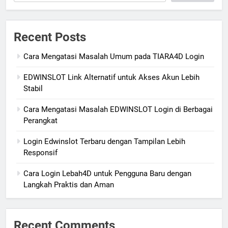
Recent Posts
Cara Mengatasi Masalah Umum pada TIARA4D Login
EDWINSLOT Link Alternatif untuk Akses Akun Lebih
Stabil
Cara Mengatasi Masalah EDWINSLOT Login di Berbagai
Perangkat
Login Edwinslot Terbaru dengan Tampilan Lebih
Responsif
Cara Login Lebah4D untuk Pengguna Baru dengan
Langkah Praktis dan Aman
Recent Comments