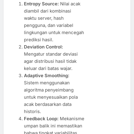
Entropy Source:
Nilai acak
diambil dari kombinasi
waktu server, hash
pengguna, dan variabel
lingkungan untuk mencegah
prediksi hasil.
Deviation Control:
Mengatur standar deviasi
agar distribusi hasil tidak
keluar dari batas wajar.
Adaptive Smoothing:
Sistem menggunakan
algoritma penyeimbang
untuk menyesuaikan pola
acak berdasarkan data
historis.
Feedback Loop:
Mekanisme
umpan balik ini memastikan
bahwa tingkat variabilitas