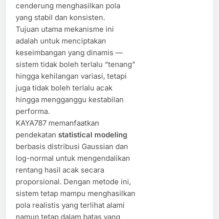
cenderung menghasilkan pola
yang stabil dan konsisten.
Tujuan utama mekanisme ini
adalah untuk menciptakan
keseimbangan yang dinamis —
sistem tidak boleh terlalu “tenang”
hingga kehilangan variasi, tetapi
juga tidak boleh terlalu acak
hingga mengganggu kestabilan
performa.
KAYA787 memanfaatkan
pendekatan
statistical modeling
berbasis distribusi Gaussian dan
log-normal untuk mengendalikan
rentang hasil acak secara
proporsional. Dengan metode ini,
sistem tetap mampu menghasilkan
pola realistis yang terlihat alami
namun tetap dalam batas yang