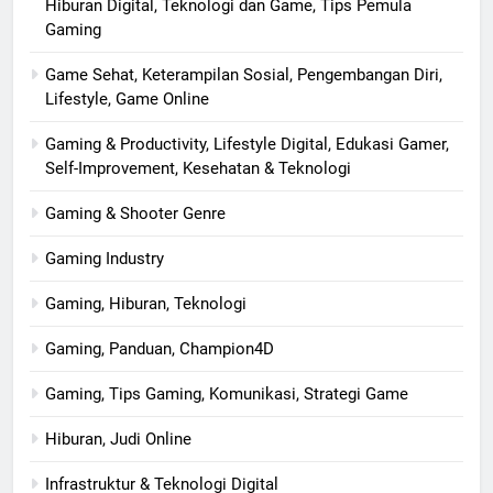
Hiburan Digital, Teknologi dan Game, Tips Pemula
Gaming
Game Sehat, Keterampilan Sosial, Pengembangan Diri,
Lifestyle, Game Online
Gaming & Productivity, Lifestyle Digital, Edukasi Gamer,
Self-Improvement, Kesehatan & Teknologi
Gaming & Shooter Genre
Gaming Industry
Gaming, Hiburan, Teknologi
Gaming, Panduan, Champion4D
Gaming, Tips Gaming, Komunikasi, Strategi Game
Hiburan, Judi Online
Infrastruktur & Teknologi Digital