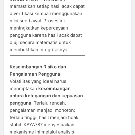
memastikan setiap hasil acak dapat
diverifikasi kembali menggunakan
nilai seed awal. Proses ini
meningkatkan kepercayaan
pengguna karena hasil acak dapat
diuji secara matematis untuk
membuktikan integritasnya.
Keseimbangan Risiko dan
Pengalaman Pengguna
Volatilitas yang ideal harus
menciptakan
keseimbangan
antara ketegangan dan kepuasan
pengguna
. Terlalu rendah,
pengalaman menjadi monoton;
terlalu tinggi, hasil menjadi tidak
stabil. KAYA787 menyesuaikan
mekanisme ini melalui analisis