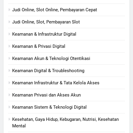
Judi Online, Slot Online, Pembayaran Cepat
Judi Online, Slot, Pembayaran Slot
Keamanan & Infrastruktur Digital
Keamanan & Privasi Digital
Keamanan Akun & Teknologi Otentikasi
Keamanan Digital & Troubleshooting
Keamanan Infrastruktur & Tata Kelola Akses
Keamanan Privasi dan Akses Akun
Keamanan Sistem & Teknologi Digital
Kesehatan, Gaya Hidup, Kebugaran, Nutrisi, Kesehatan
Mental