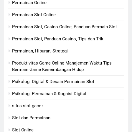
Permainan Online
Permainan Slot Online
Permainan Slot, Casino Online, Panduan Bermain Slot
Permainan Slot, Panduan Casino, Tips dan Trik
Permainan, Hiburan, Strategi
Produktivitas Game Online Manajemen Waktu Tips
Bermain Game Keseimbangan Hidup
Psikologi Digital & Desain Permainan Slot
Psikologi Permainan & Kognisi Digital
situs slot gacor
Slot dan Permainan
Slot Online