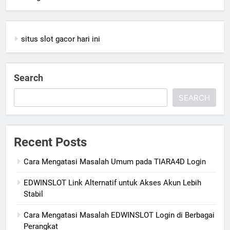
situs slot gacor hari ini
Search
SEARCH
Recent Posts
Cara Mengatasi Masalah Umum pada TIARA4D Login
EDWINSLOT Link Alternatif untuk Akses Akun Lebih
Stabil
Cara Mengatasi Masalah EDWINSLOT Login di Berbagai
Perangkat