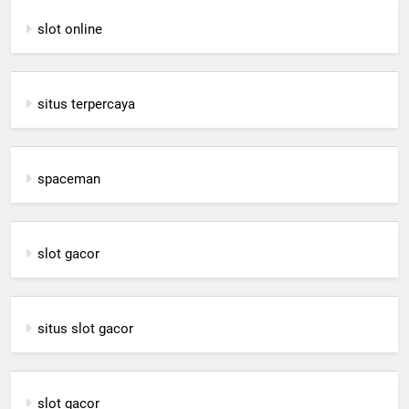
slot online
situs terpercaya
spaceman
slot gacor
situs slot gacor
slot gacor