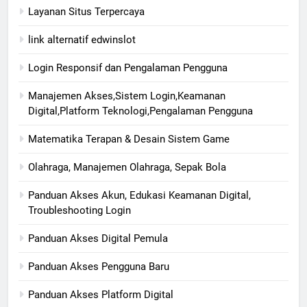
Layanan Situs Terpercaya
link alternatif edwinslot
Login Responsif dan Pengalaman Pengguna
Manajemen Akses,Sistem Login,Keamanan
Digital,Platform Teknologi,Pengalaman Pengguna
Matematika Terapan & Desain Sistem Game
Olahraga, Manajemen Olahraga, Sepak Bola
Panduan Akses Akun, Edukasi Keamanan Digital,
Troubleshooting Login
Panduan Akses Digital Pemula
Panduan Akses Pengguna Baru
Panduan Akses Platform Digital