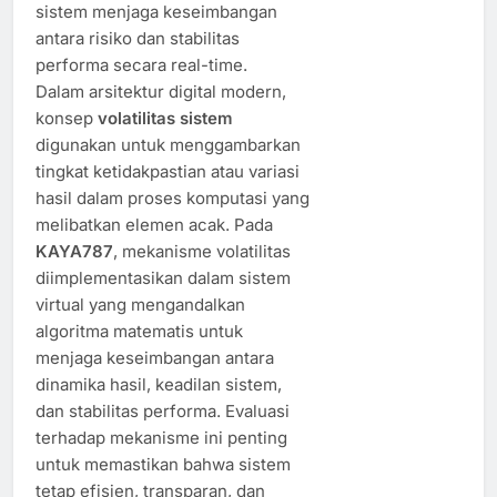
sistem menjaga keseimbangan
antara risiko dan stabilitas
performa secara real-time.
Dalam arsitektur digital modern,
konsep
volatilitas sistem
digunakan untuk menggambarkan
tingkat ketidakpastian atau variasi
hasil dalam proses komputasi yang
melibatkan elemen acak. Pada
KAYA787
, mekanisme volatilitas
diimplementasikan dalam sistem
virtual yang mengandalkan
algoritma matematis untuk
menjaga keseimbangan antara
dinamika hasil, keadilan sistem,
dan stabilitas performa. Evaluasi
terhadap mekanisme ini penting
untuk memastikan bahwa sistem
tetap efisien, transparan, dan