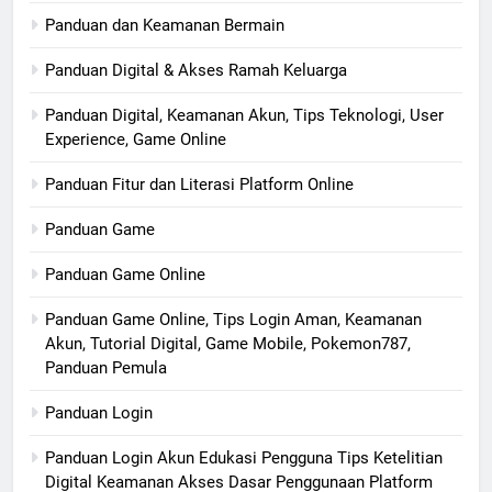
Panduan dan Keamanan Bermain
Panduan Digital & Akses Ramah Keluarga
Panduan Digital, Keamanan Akun, Tips Teknologi, User
Experience, Game Online
Panduan Fitur dan Literasi Platform Online
Panduan Game
Panduan Game Online
Panduan Game Online, Tips Login Aman, Keamanan
Akun, Tutorial Digital, Game Mobile, Pokemon787,
Panduan Pemula
Panduan Login
Panduan Login Akun Edukasi Pengguna Tips Ketelitian
Digital Keamanan Akses Dasar Penggunaan Platform