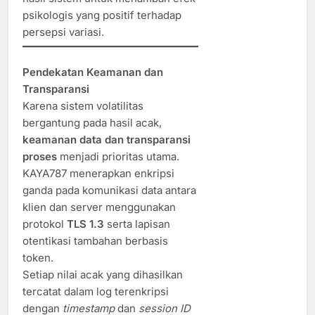
psikologis yang positif terhadap
persepsi variasi.
Pendekatan Keamanan dan
Transparansi
Karena sistem volatilitas
bergantung pada hasil acak,
keamanan data dan transparansi
proses
menjadi prioritas utama.
KAYA787 menerapkan enkripsi
ganda pada komunikasi data antara
klien dan server menggunakan
protokol
TLS 1.3
serta lapisan
otentikasi tambahan berbasis
token.
Setiap nilai acak yang dihasilkan
tercatat dalam log terenkripsi
dengan
timestamp
dan
session ID