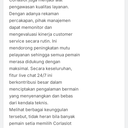
pengawasan kualitas layanan.
Dengan adanya rekaman
percakapan, pihak manajemen
dapat memonitor dan
mengevaluasi kinerja customer
service secara rutin. Ini
mendorong peningkatan mutu
pelayanan sehingga semua pemain
merasa didukung dengan
maksimal. Secara keseluruhan,
fitur live chat 24/7 ini
berkontribusi besar dalam
menciptakan pengalaman bermain
yang menyenangkan dan bebas
dari kendala teknis.
Melihat berbagai keunggulan
tersebut, tidak heran bila banyak
pemain setia memilih Corlaslot