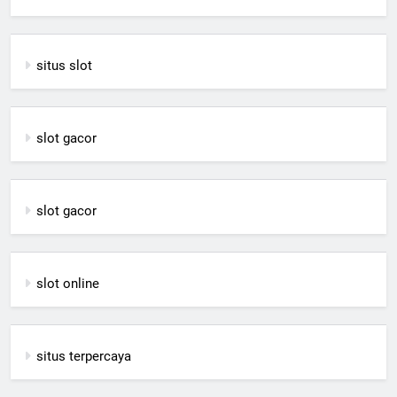
situs slot
slot gacor
slot gacor
slot online
situs terpercaya