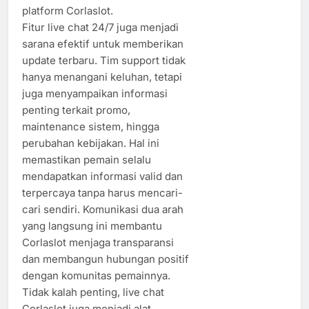
platform Corlaslot.
Fitur live chat 24/7 juga menjadi
sarana efektif untuk memberikan
update terbaru. Tim support tidak
hanya menangani keluhan, tetapi
juga menyampaikan informasi
penting terkait promo,
maintenance sistem, hingga
perubahan kebijakan. Hal ini
memastikan pemain selalu
mendapatkan informasi valid dan
terpercaya tanpa harus mencari-
cari sendiri. Komunikasi dua arah
yang langsung ini membantu
Corlaslot menjaga transparansi
dan membangun hubungan positif
dengan komunitas pemainnya.
Tidak kalah penting, live chat
Corlaslot juga menjadi alat