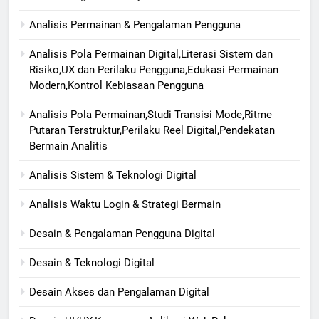
Analisis Permainan & Pengalaman Pengguna
Analisis Pola Permainan Digital,Literasi Sistem dan
Risiko,UX dan Perilaku Pengguna,Edukasi Permainan
Modern,Kontrol Kebiasaan Pengguna
Analisis Pola Permainan,Studi Transisi Mode,Ritme
Putaran Terstruktur,Perilaku Reel Digital,Pendekatan
Bermain Analitis
Analisis Sistem & Teknologi Digital
Analisis Waktu Login & Strategi Bermain
Desain & Pengalaman Pengguna Digital
Desain & Teknologi Digital
Desain Akses dan Pengalaman Digital