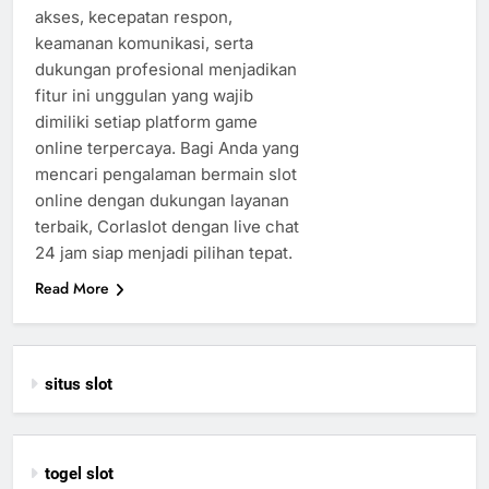
akses, kecepatan respon,
keamanan komunikasi, serta
dukungan profesional menjadikan
fitur ini unggulan yang wajib
dimiliki setiap platform game
online terpercaya. Bagi Anda yang
mencari pengalaman bermain slot
online dengan dukungan layanan
terbaik, Corlaslot dengan live chat
24 jam siap menjadi pilihan tepat.
Read More
situs slot
togel slot