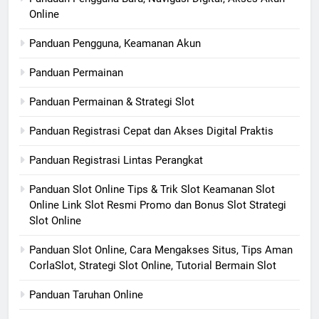
Online
Panduan Pengguna, Keamanan Akun
Panduan Permainan
Panduan Permainan & Strategi Slot
Panduan Registrasi Cepat dan Akses Digital Praktis
Panduan Registrasi Lintas Perangkat
Panduan Slot Online Tips & Trik Slot Keamanan Slot
Online Link Slot Resmi Promo dan Bonus Slot Strategi
Slot Online
Panduan Slot Online, Cara Mengakses Situs, Tips Aman
CorlaSlot, Strategi Slot Online, Tutorial Bermain Slot
Panduan Taruhan Online