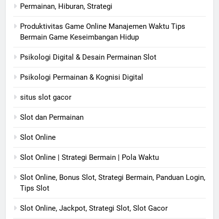
Permainan, Hiburan, Strategi
Produktivitas Game Online Manajemen Waktu Tips
Bermain Game Keseimbangan Hidup
Psikologi Digital & Desain Permainan Slot
Psikologi Permainan & Kognisi Digital
situs slot gacor
Slot dan Permainan
Slot Online
Slot Online | Strategi Bermain | Pola Waktu
Slot Online, Bonus Slot, Strategi Bermain, Panduan Login,
Tips Slot
Slot Online, Jackpot, Strategi Slot, Slot Gacor