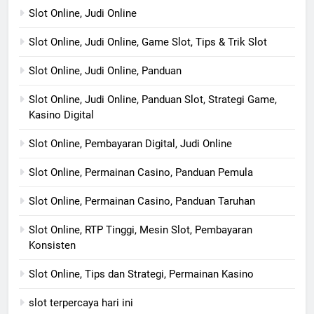
Slot Online, Judi Online
Slot Online, Judi Online, Game Slot, Tips & Trik Slot
Slot Online, Judi Online, Panduan
Slot Online, Judi Online, Panduan Slot, Strategi Game,
Kasino Digital
Slot Online, Pembayaran Digital, Judi Online
Slot Online, Permainan Casino, Panduan Pemula
Slot Online, Permainan Casino, Panduan Taruhan
Slot Online, RTP Tinggi, Mesin Slot, Pembayaran
Konsisten
Slot Online, Tips dan Strategi, Permainan Kasino
slot terpercaya hari ini