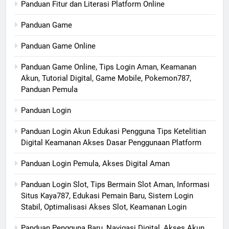
Panduan Fitur dan Literasi Platform Online
Panduan Game
Panduan Game Online
Panduan Game Online, Tips Login Aman, Keamanan
Akun, Tutorial Digital, Game Mobile, Pokemon787,
Panduan Pemula
Panduan Login
Panduan Login Akun Edukasi Pengguna Tips Ketelitian
Digital Keamanan Akses Dasar Penggunaan Platform
Panduan Login Pemula, Akses Digital Aman
Panduan Login Slot, Tips Bermain Slot Aman, Informasi
Situs Kaya787, Edukasi Pemain Baru, Sistem Login
Stabil, Optimalisasi Akses Slot, Keamanan Login
Panduan Pengguna Baru, Navigasi Digital, Akses Akun