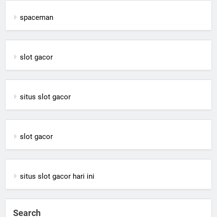
spaceman
slot gacor
situs slot gacor
slot gacor
situs slot gacor hari ini
Search