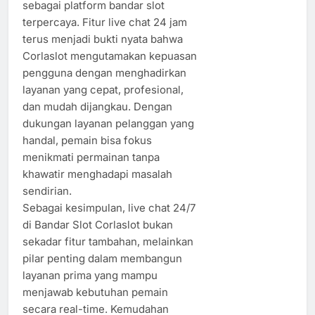
sebagai platform bandar slot
terpercaya. Fitur live chat 24 jam
terus menjadi bukti nyata bahwa
Corlaslot mengutamakan kepuasan
pengguna dengan menghadirkan
layanan yang cepat, profesional,
dan mudah dijangkau. Dengan
dukungan layanan pelanggan yang
handal, pemain bisa fokus
menikmati permainan tanpa
khawatir menghadapi masalah
sendirian.
Sebagai kesimpulan, live chat 24/7
di Bandar Slot Corlaslot bukan
sekadar fitur tambahan, melainkan
pilar penting dalam membangun
layanan prima yang mampu
menjawab kebutuhan pemain
secara real-time. Kemudahan