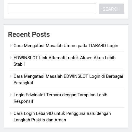
SEARCH
Recent Posts
Cara Mengatasi Masalah Umum pada TIARA4D Login
EDWINSLOT Link Alternatif untuk Akses Akun Lebih
Stabil
Cara Mengatasi Masalah EDWINSLOT Login di Berbagai
Perangkat
Login Edwinslot Terbaru dengan Tampilan Lebih
Responsif
Cara Login Lebah4D untuk Pengguna Baru dengan
Langkah Praktis dan Aman