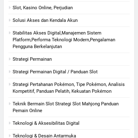
Slot, Kasino Online, Perjudian
Solusi Akses dan Kendala Akun
Stabilitas Akses Digital,Manajemen Sistem
Platform,Performa Teknologi Modern,Pengalaman
Pengguna Berkelanjutan
Strategi Permainan
Strategi Permainan Digital / Panduan Slot
Strategi Pertahanan Pokémon, Tipe Pokémon, Analisis
Kompetitif, Panduan Pelatih, Kekuatan Pokémon
Teknik Bermain Slot Strategi Slot Mahjong Panduan
Pemain Online
Teknologi & Aksesibilitas Digital
Teknologi & Desain Antarmuka