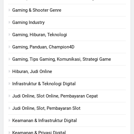
Gaming & Shooter Genre
Gaming Industry
Gaming, Hiburan, Teknologi
Gaming, Panduan, Champion4D
Gaming, Tips Gaming, Komunikasi, Strategi Game
Hiburan, Judi Online
Infrastruktur & Teknologi Digital
Judi Online, Slot Online, Pembayaran Cepat
Judi Online, Slot, Pembayaran Slot
Keamanan & Infrastruktur Digital
Keamanan & Privasi Digital