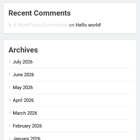
Recent Comments
A WordPress Commenter
on
Hello world!
Archives
July 2026
June 2026
May 2026
April 2026
March 2026
February 2026
January 2026