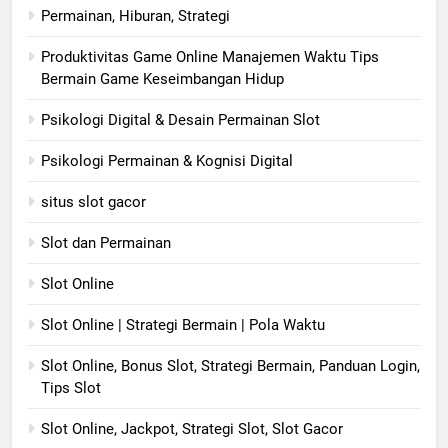
Permainan, Hiburan, Strategi
Produktivitas Game Online Manajemen Waktu Tips
Bermain Game Keseimbangan Hidup
Psikologi Digital & Desain Permainan Slot
Psikologi Permainan & Kognisi Digital
situs slot gacor
Slot dan Permainan
Slot Online
Slot Online | Strategi Bermain | Pola Waktu
Slot Online, Bonus Slot, Strategi Bermain, Panduan Login,
Tips Slot
Slot Online, Jackpot, Strategi Slot, Slot Gacor