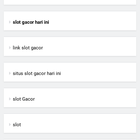
slot gacor hari ini
link slot gacor
situs slot gacor hari ini
slot Gacor
slot