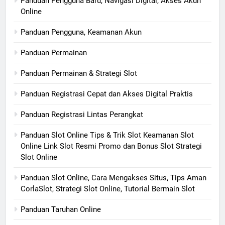
Panduan Pengguna Baru, Navigasi Digital, Akses Akun
Online
Panduan Pengguna, Keamanan Akun
Panduan Permainan
Panduan Permainan & Strategi Slot
Panduan Registrasi Cepat dan Akses Digital Praktis
Panduan Registrasi Lintas Perangkat
Panduan Slot Online Tips & Trik Slot Keamanan Slot
Online Link Slot Resmi Promo dan Bonus Slot Strategi
Slot Online
Panduan Slot Online, Cara Mengakses Situs, Tips Aman
CorlaSlot, Strategi Slot Online, Tutorial Bermain Slot
Panduan Taruhan Online