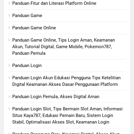
Panduan Fitur dan Literasi Platform Online
Panduan Game
Panduan Game Online
Panduan Game Online, Tips Login Aman, Keamanan
Akun, Tutorial Digital, Game Mobile, Pokemon787,
Panduan Pemula
Panduan Login
Panduan Login Akun Edukasi Pengguna Tips Ketelitian
Digital Keamanan Akses Dasar Penggunaan Platform
Panduan Login Pemula, Akses Digital Aman
Panduan Login Slot, Tips Bermain Slot Aman, Informasi
Situs Kaya787, Edukasi Pemain Baru, Sistem Login
Stabil, Optimalisasi Akses Slot, Keamanan Login