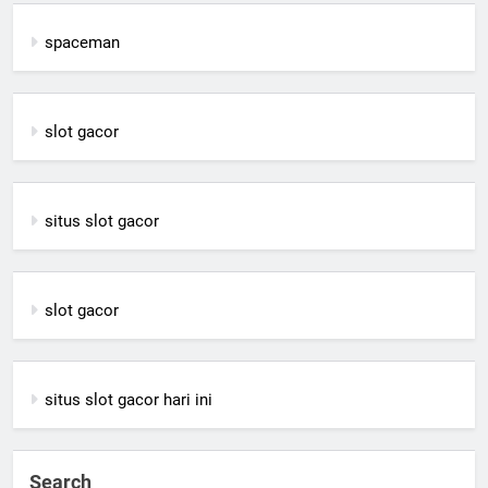
spaceman
slot gacor
situs slot gacor
slot gacor
situs slot gacor hari ini
Search