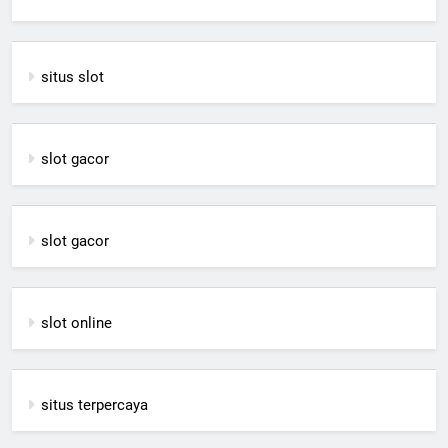
situs slot
slot gacor
slot gacor
slot online
situs terpercaya