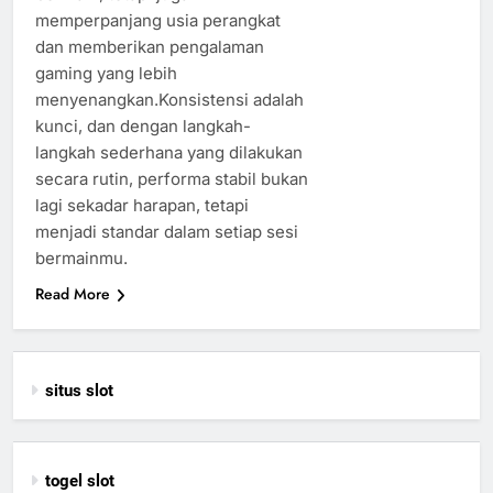
memperpanjang usia perangkat
dan memberikan pengalaman
gaming yang lebih
menyenangkan.Konsistensi adalah
kunci, dan dengan langkah-
langkah sederhana yang dilakukan
secara rutin, performa stabil bukan
lagi sekadar harapan, tetapi
menjadi standar dalam setiap sesi
bermainmu.
Read More
situs slot
togel slot