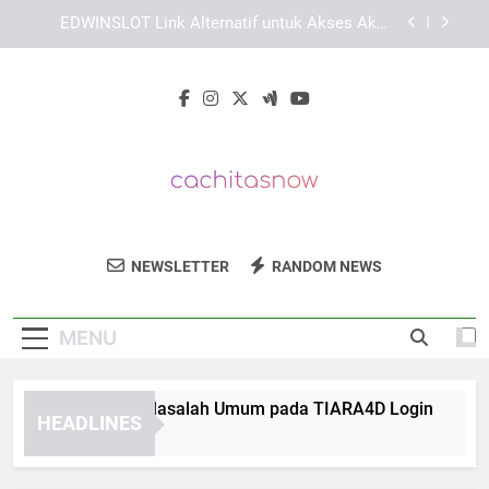
Skip
Cara Mengatasi Masalah EDWINSLOT Login di
to
Berbagai Perangkat
content
Login Edwinslot Terbaru dengan Tampilan Lebih
Responsif
Cara Mengatasi Masalah Umum pada TIARA4D
Login
EDWINSLOT Link Alternatif untuk Akses Akun
Lebih Stabil
Cara Mengatasi Masalah EDWINSLOT Login di
Berbagai Perangkat
Cachita's Now
Nikmati Cita Rasa Kuba Di Cachita’s Now,
Login Edwinslot Terbaru dengan Tampilan Lebih
NEWSLETTER
RANDOM NEWS
Responsif
Restoran Dengan Hidangan Autentik.
MENU
ra Mengatasi Masalah Umum pada TIARA4D Login
EDWI
HEADLINES
Weeks Ago
1 Mon