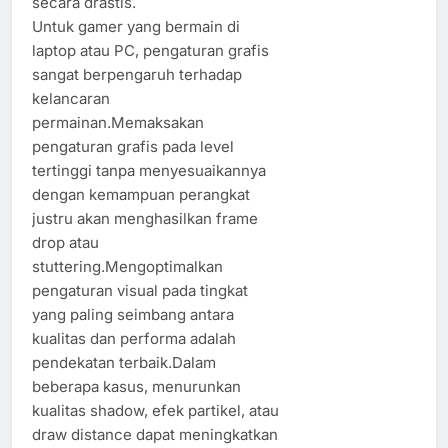
secara drastis.
Untuk gamer yang bermain di
laptop atau PC, pengaturan grafis
sangat berpengaruh terhadap
kelancaran
permainan.Memaksakan
pengaturan grafis pada level
tertinggi tanpa menyesuaikannya
dengan kemampuan perangkat
justru akan menghasilkan frame
drop atau
stuttering.Mengoptimalkan
pengaturan visual pada tingkat
yang paling seimbang antara
kualitas dan performa adalah
pendekatan terbaik.Dalam
beberapa kasus, menurunkan
kualitas shadow, efek partikel, atau
draw distance dapat meningkatkan