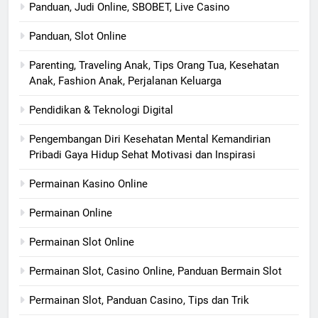
Panduan, Judi Online, SBOBET, Live Casino
Panduan, Slot Online
Parenting, Traveling Anak, Tips Orang Tua, Kesehatan
Anak, Fashion Anak, Perjalanan Keluarga
Pendidikan & Teknologi Digital
Pengembangan Diri Kesehatan Mental Kemandirian
Pribadi Gaya Hidup Sehat Motivasi dan Inspirasi
Permainan Kasino Online
Permainan Online
Permainan Slot Online
Permainan Slot, Casino Online, Panduan Bermain Slot
Permainan Slot, Panduan Casino, Tips dan Trik