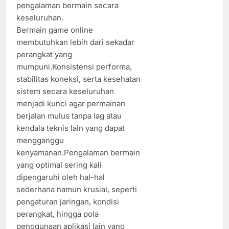
pengalaman bermain secara
keseluruhan.
Bermain game online
membutuhkan lebih dari sekadar
perangkat yang
mumpuni.Konsistensi performa,
stabilitas koneksi, serta kesehatan
sistem secara keseluruhan
menjadi kunci agar permainan
berjalan mulus tanpa lag atau
kendala teknis lain yang dapat
mengganggu
kenyamanan.Pengalaman bermain
yang optimal sering kali
dipengaruhi oleh hal-hal
sederhana namun krusial, seperti
pengaturan jaringan, kondisi
perangkat, hingga pola
penggunaan aplikasi lain yang