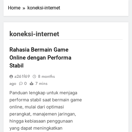
Home
koneksi-internet
koneksi-internet
Rahasia Bermain Game
Online dengan Performa
Stabil
a261f69
8 months
ago
0
7 mins
Panduan lengkap untuk menjaga
performa stabil saat bermain game
online, mulai dari optimasi
perangkat, manajemen jaringan,
hingga kebiasaan penggunaan
yang dapat meningkatkan