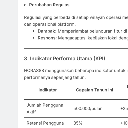
c. Perubahan Regulasi
Regulasi yang berbeda di setiap wilayah operasi 
dan operasional platform.
Dampak:
Memperlambat peluncuran fitur di 
Respons:
Mengadaptasi kebijakan lokal deng
3. Indikator Performa Utama (KPI)
HORAS88 menggunakan beberapa indikator untuk
performanya sepanjang tahun.
Indikator
Capaian Tahun Ini
Jumlah Pengguna
500.000/bulan
+2
Aktif
Retensi Pengguna
85%
+1