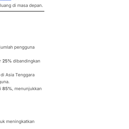
luang di masa depan.
 jumlah pengguna
r
25%
dibandingkan
di Asia Tenggara
guna.
i
85%
, menunjukkan
tuk meningkatkan