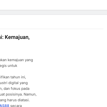
i: Kemajuan,
mukan kemajuan yang
tegis untuk
ikan tahun ini,
tri digital yang
n, dan fokus pada
uat posisinya. Namun,
ang harus diatasi.
RAS88
secara