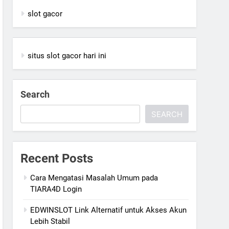
slot gacor
situs slot gacor hari ini
Search
SEARCH
Recent Posts
Cara Mengatasi Masalah Umum pada
TIARA4D Login
EDWINSLOT Link Alternatif untuk Akses Akun
Lebih Stabil