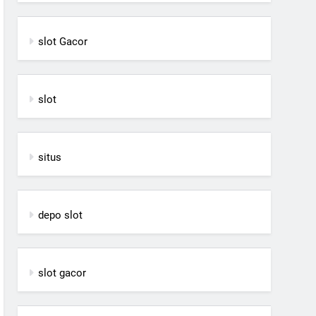
slot Gacor
slot
situs
depo slot
slot gacor