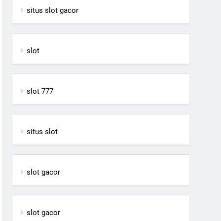
situs slot gacor
slot
slot 777
situs slot
slot gacor
slot gacor