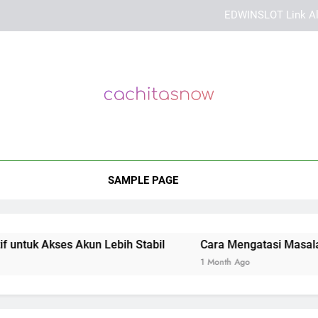
EDWINSLOT Link Alt
Cara Mengatasi Masalah ED
Login Edwinslot Te
Cara Mengata
hita's Now
EDWINSLOT Link Alt
ta Rasa Kuba Di Cachita’s Now, Restoran Dengan Hidangan Aute
Cara Mengatasi Masalah ED
SAMPLE PAGE
Login Edwinslot Te
es Akun Lebih Stabil
Cara Mengatasi Masalah EDWINSLO
1 Month Ago