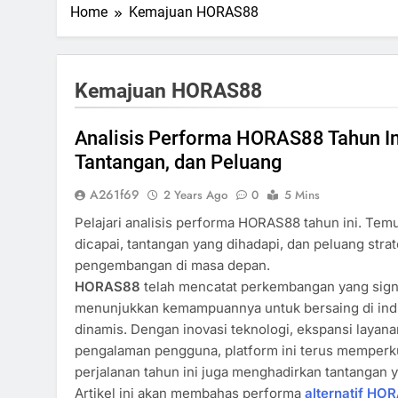
Home
Kemajuan HORAS88
Kemajuan HORAS88
Analisis Performa HORAS88 Tahun In
Tantangan, dan Peluang
A261f69
2 Years Ago
0
5 Mins
Pelajari analisis performa HORAS88 tahun ini. Te
dicapai, tantangan yang dihadapi, dan peluang stra
pengembangan di masa depan.
HORAS88
telah mencatat perkembangan yang signif
menunjukkan kemampuannya untuk bersaing di indus
dinamis. Dengan inovasi teknologi, ekspansi layana
pengalaman pengguna, platform ini terus memperk
perjalanan tahun ini juga menghadirkan tantangan y
Artikel ini akan membahas performa
alternatif HO