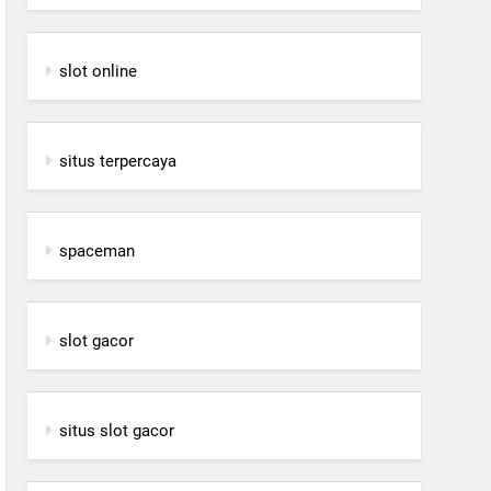
slot online
situs terpercaya
spaceman
slot gacor
situs slot gacor