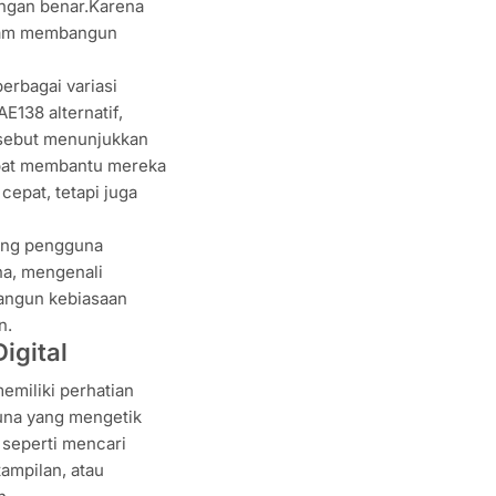
ngan benar.Karena
alam membangun
erbagai variasi
E138 alternatif,
rsebut menunjukkan
pat membantu mereka
epat, tetapi juga
dang pengguna
na, mengenali
angun kebiasaan
n.
igital
emiliki perhatian
una yang mengetik
 seperti mencari
ampilan, atau