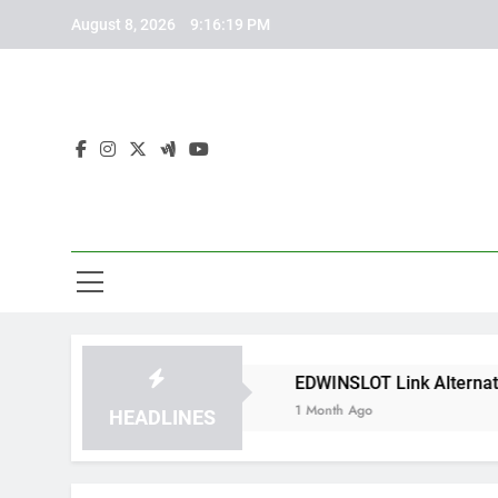
Skip
August 8, 2026
9:16:20 PM
to
content
Cac
Nikmati Ci
da TIARA4D Login
EDWINSLOT Link Alternatif untuk Aks
1 Month Ago
HEADLINES