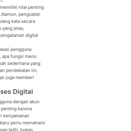
h.
emiliki nilai penting
a.Namun, penguatan
lang kata secara
 yang jelas,
engalaman digital
ukasi pengguna
, apa fungsi menu
gkah sederhana yang
an pendekatan ini,
tapi juga memberi
es Digital
ngguna dengan akun
t penting karena
dan kenyamanan
 baru perlu memahami
an teliti, bukan