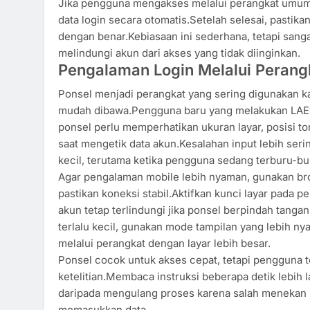
Jika pengguna mengakses melalui perangkat umu
data login secara otomatis.Setelah selesai, pastika
dengan benar.Kebiasaan ini sederhana, tetapi san
melindungi akun dari akses yang tidak diinginkan.
Pengalaman Login Melalui Perang
Ponsel menjadi perangkat yang sering digunakan ka
mudah dibawa.Pengguna baru yang melakukan LAE1
ponsel perlu memperhatikan ukuran layar, posisi tom
saat mengetik data akun.Kesalahan input lebih sering
kecil, terutama ketika pengguna sedang terburu-bu
Agar pengalaman mobile lebih nyaman, gunakan br
pastikan koneksi stabil.Aktifkan kunci layar pada pe
akun tetap terlindungi jika ponsel berpindah tangan
terlalu kecil, gunakan mode tampilan yang lebih n
melalui perangkat dengan layar lebih besar.
Ponsel cocok untuk akses cepat, tetapi pengguna 
ketelitian.Membaca instruksi beberapa detik lebih l
daripada mengulang proses karena salah menekan 
memasukkan data.