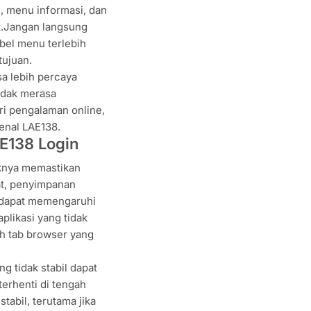
s, menu informasi, dan
t.Jangan langsung
bel menu terlebih
tujuan.
a lebih percaya
idak merasa
ri pengalaman online,
enal LAE138.
E138 Login
knya memastikan
at, penyimpanan
n dapat memengaruhi
plikasi yang tidak
ah tab browser yang
g tidak stabil dapat
erhenti di tengah
tabil, terutama jika