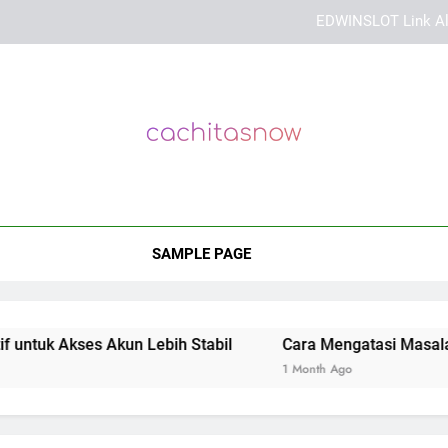
EDWINSLOT Link Alt
Cara Mengatasi Masalah ED
Login Edwinslot Te
Cara Mengata
hita's Now
EDWINSLOT Link Alt
ta Rasa Kuba Di Cachita’s Now, Restoran Dengan Hidangan Aute
Cara Mengatasi Masalah ED
SAMPLE PAGE
Login Edwinslot Te
es Akun Lebih Stabil
Cara Mengatasi Masalah EDWINSLO
1 Month Ago