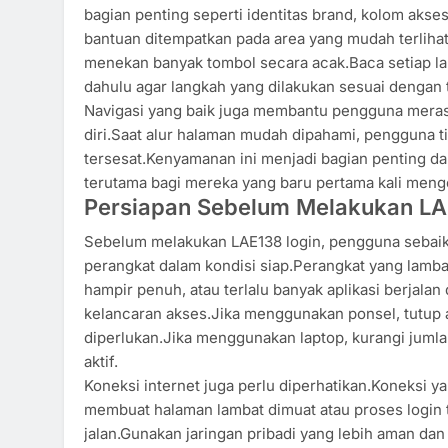
bagian penting seperti identitas brand, kolom akse
bantuan ditempatkan pada area yang mudah terliha
menekan banyak tombol secara acak.Baca setiap la
dahulu agar langkah yang dilakukan sesuai dengan 
Navigasi yang baik juga membantu pengguna meras
diri.Saat alur halaman mudah dipahami, pengguna t
tersesat.Kenyamanan ini menjadi bagian penting da
terutama bagi mereka yang baru pertama kali meng
Persiapan Sebelum Melakukan LA
Sebelum melakukan LAE138 login, pengguna sebai
perangkat dalam kondisi siap.Perangkat yang lamb
hampir penuh, atau terlalu banyak aplikasi berjala
kelancaran akses.Jika menggunakan ponsel, tutup a
diperlukan.Jika menggunakan laptop, kurangi juml
aktif.
Koneksi internet juga perlu diperhatikan.Koneksi yan
membuat halaman lambat dimuat atau proses login t
jalan.Gunakan jaringan pribadi yang lebih aman dan s