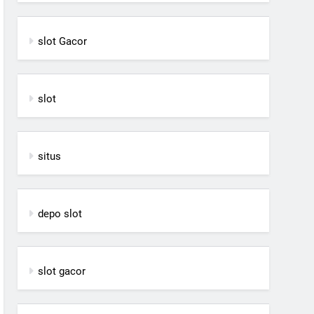
slot Gacor
slot
situs
depo slot
slot gacor