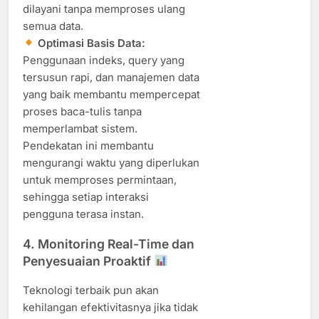
dilayani tanpa memproses ulang
semua data.
Optimasi Basis Data:
Penggunaan indeks, query yang
tersusun rapi, dan manajemen data
yang baik membantu mempercepat
proses baca-tulis tanpa
memperlambat sistem.
Pendekatan ini membantu
mengurangi waktu yang diperlukan
untuk memproses permintaan,
sehingga setiap interaksi
pengguna terasa instan.
4. Monitoring Real-Time dan
Penyesuaian Proaktif
Teknologi terbaik pun akan
kehilangan efektivitasnya jika tidak