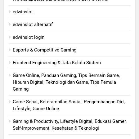
edwinslot
edwinslot alternatif
edwinslot login
Esports & Competitive Gaming
Frontend Engineering & Tata Kelola Sistem
Game Online, Panduan Gaming, Tips Bermain Game,
Hiburan Digital, Teknologi dan Game, Tips Pemula
Gaming
Game Sehat, Keterampilan Sosial, Pengembangan Diri,
Lifestyle, Game Online
Gaming & Productivity, Lifestyle Digital, Edukasi Gamer,
Self-Improvement, Kesehatan & Teknologi