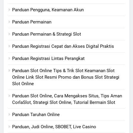
Panduan Pengguna, Keamanan Akun
Panduan Permainan
Panduan Permainan & Strategi Slot
Panduan Registrasi Cepat dan Akses Digital Praktis
Panduan Registrasi Lintas Perangkat
Panduan Slot Online Tips & Trik Slot Keamanan Slot
Online Link Slot Resmi Promo dan Bonus Slot Strategi
Slot Online
Panduan Slot Online, Cara Mengakses Situs, Tips Aman
CorlaSlot, Strategi Slot Online, Tutorial Bermain Slot
Panduan Taruhan Online
Panduan, Judi Online, SBOBET, Live Casino