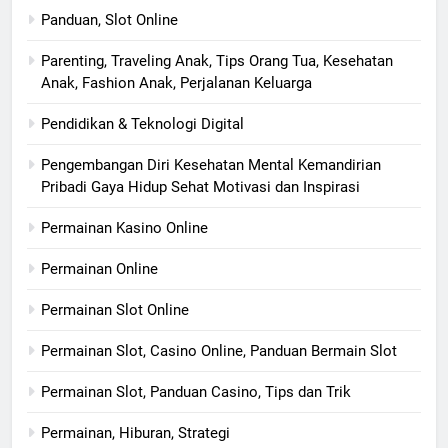
Panduan, Slot Online
Parenting, Traveling Anak, Tips Orang Tua, Kesehatan
Anak, Fashion Anak, Perjalanan Keluarga
Pendidikan & Teknologi Digital
Pengembangan Diri Kesehatan Mental Kemandirian
Pribadi Gaya Hidup Sehat Motivasi dan Inspirasi
Permainan Kasino Online
Permainan Online
Permainan Slot Online
Permainan Slot, Casino Online, Panduan Bermain Slot
Permainan Slot, Panduan Casino, Tips dan Trik
Permainan, Hiburan, Strategi