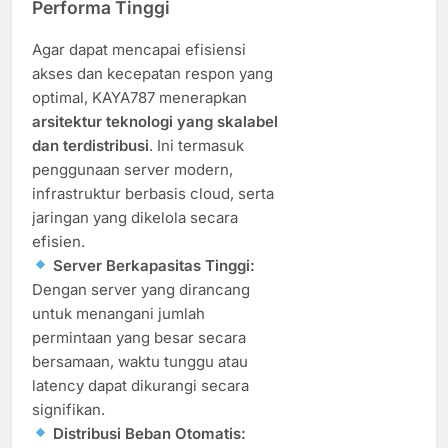
Performa Tinggi
Agar dapat mencapai efisiensi
akses dan kecepatan respon yang
optimal, KAYA787 menerapkan
arsitektur teknologi yang skalabel
dan terdistribusi
. Ini termasuk
penggunaan server modern,
infrastruktur berbasis cloud, serta
jaringan yang dikelola secara
efisien.
Server Berkapasitas Tinggi:
Dengan server yang dirancang
untuk menangani jumlah
permintaan yang besar secara
bersamaan, waktu tunggu atau
latency dapat dikurangi secara
signifikan.
Distribusi Beban Otomatis: