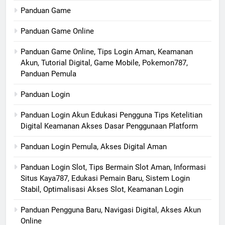
Panduan Game
Panduan Game Online
Panduan Game Online, Tips Login Aman, Keamanan
Akun, Tutorial Digital, Game Mobile, Pokemon787,
Panduan Pemula
Panduan Login
Panduan Login Akun Edukasi Pengguna Tips Ketelitian
Digital Keamanan Akses Dasar Penggunaan Platform
Panduan Login Pemula, Akses Digital Aman
Panduan Login Slot, Tips Bermain Slot Aman, Informasi
Situs Kaya787, Edukasi Pemain Baru, Sistem Login
Stabil, Optimalisasi Akses Slot, Keamanan Login
Panduan Pengguna Baru, Navigasi Digital, Akses Akun
Online