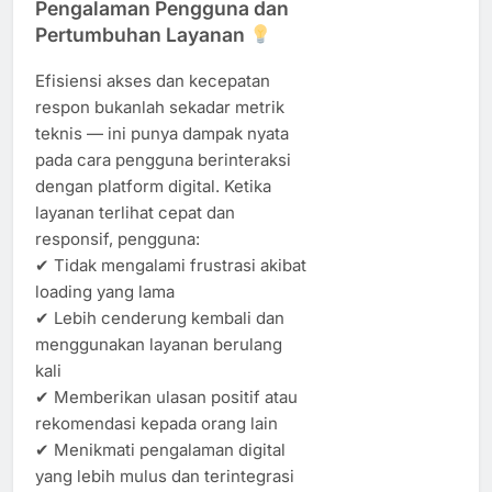
Pengalaman Pengguna dan
Pertumbuhan Layanan
Efisiensi akses dan kecepatan
respon bukanlah sekadar metrik
teknis — ini punya dampak nyata
pada cara pengguna berinteraksi
dengan platform digital. Ketika
layanan terlihat cepat dan
responsif, pengguna:
✔ Tidak mengalami frustrasi akibat
loading yang lama
✔ Lebih cenderung kembali dan
menggunakan layanan berulang
kali
✔ Memberikan ulasan positif atau
rekomendasi kepada orang lain
✔ Menikmati pengalaman digital
yang lebih mulus dan terintegrasi