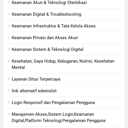
Keamanan Akun & Teknologi Otentikasi
Keamanan Digital & Troubleshooting
Keamanan Infrastruktur & Tata Kelola Akses
Keamanan Privasi dan Akses Akun
Keamanan Sistem & Teknologi Digital
Kesehatan, Gaya Hidup, Kebugaran, Nutrisi, Kesehatan
Mental
Layanan Situs Terpercaya
link alternatif edwinslot
Login Responsif dan Pengalaman Pengguna
Manajemen Akses,Sistem Login,Keamanan
Digital,Platform Teknologi,Pengalaman Pengguna