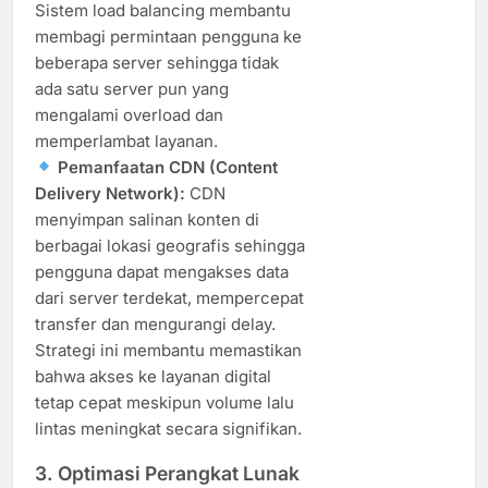
Sistem load balancing membantu
membagi permintaan pengguna ke
beberapa server sehingga tidak
ada satu server pun yang
mengalami overload dan
memperlambat layanan.
Pemanfaatan CDN (Content
Delivery Network):
CDN
menyimpan salinan konten di
berbagai lokasi geografis sehingga
pengguna dapat mengakses data
dari server terdekat, mempercepat
transfer dan mengurangi delay.
Strategi ini membantu memastikan
bahwa akses ke layanan digital
tetap cepat meskipun volume lalu
lintas meningkat secara signifikan.
3. Optimasi Perangkat Lunak