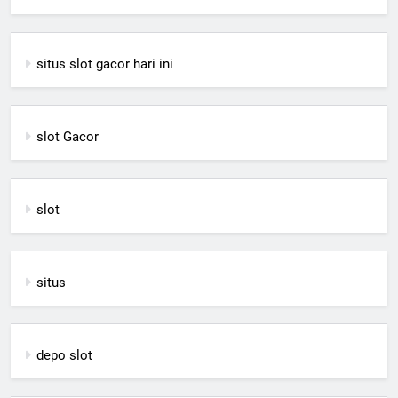
situs slot gacor hari ini
slot Gacor
slot
situs
depo slot