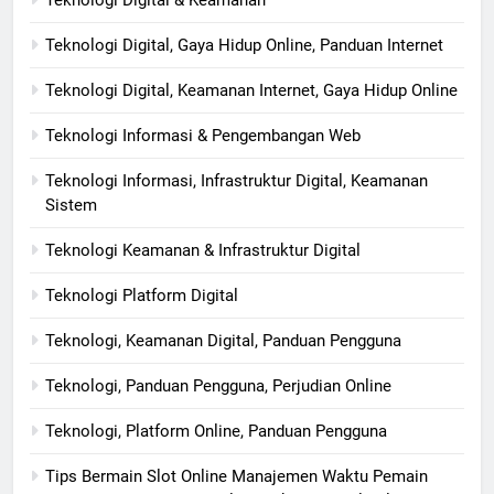
Teknologi Digital & Keamanan
Teknologi Digital, Gaya Hidup Online, Panduan Internet
Teknologi Digital, Keamanan Internet, Gaya Hidup Online
Teknologi Informasi & Pengembangan Web
Teknologi Informasi, Infrastruktur Digital, Keamanan
Sistem
Teknologi Keamanan & Infrastruktur Digital
Teknologi Platform Digital
Teknologi, Keamanan Digital, Panduan Pengguna
Teknologi, Panduan Pengguna, Perjudian Online
Teknologi, Platform Online, Panduan Pengguna
Tips Bermain Slot Online Manajemen Waktu Pemain