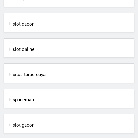
slot gacor
slot online
situs terpercaya
spaceman
slot gacor