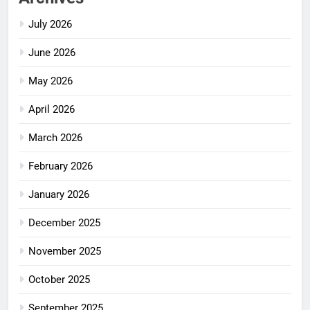
July 2026
June 2026
May 2026
April 2026
March 2026
February 2026
January 2026
December 2025
November 2025
October 2025
September 2025