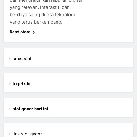
yang relevan, interaktif, dan
berdaya saing di era teknologi
yang terus berkembang.
Read More
situs slot
togel slot
slot gacor hari ini
link slot gacor