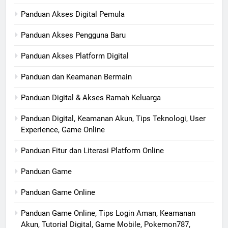
Panduan Akses Digital Pemula
Panduan Akses Pengguna Baru
Panduan Akses Platform Digital
Panduan dan Keamanan Bermain
Panduan Digital & Akses Ramah Keluarga
Panduan Digital, Keamanan Akun, Tips Teknologi, User
Experience, Game Online
Panduan Fitur dan Literasi Platform Online
Panduan Game
Panduan Game Online
Panduan Game Online, Tips Login Aman, Keamanan
Akun, Tutorial Digital, Game Mobile, Pokemon787,