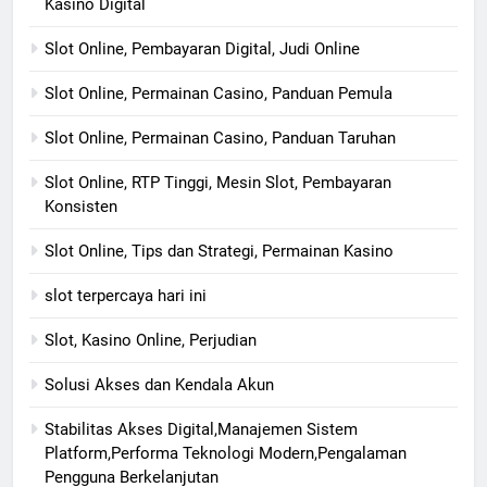
Kasino Digital
Slot Online, Pembayaran Digital, Judi Online
Slot Online, Permainan Casino, Panduan Pemula
Slot Online, Permainan Casino, Panduan Taruhan
Slot Online, RTP Tinggi, Mesin Slot, Pembayaran
Konsisten
Slot Online, Tips dan Strategi, Permainan Kasino
slot terpercaya hari ini
Slot, Kasino Online, Perjudian
Solusi Akses dan Kendala Akun
Stabilitas Akses Digital,Manajemen Sistem
Platform,Performa Teknologi Modern,Pengalaman
Pengguna Berkelanjutan