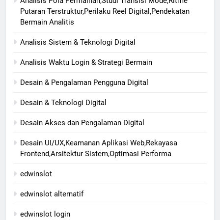
Analisis Pola Permainan,Studi Transisi Mode,Ritme
Putaran Terstruktur,Perilaku Reel Digital,Pendekatan
Bermain Analitis
Analisis Sistem & Teknologi Digital
Analisis Waktu Login & Strategi Bermain
Desain & Pengalaman Pengguna Digital
Desain & Teknologi Digital
Desain Akses dan Pengalaman Digital
Desain UI/UX,Keamanan Aplikasi Web,Rekayasa
Frontend,Arsitektur Sistem,Optimasi Performa
edwinslot
edwinslot alternatif
edwinslot login