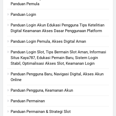
Panduan Pemula
Panduan Login
Panduan Login Akun Edukasi Pengguna Tips Ketelitian
Digital Keamanan Akses Dasar Penggunaan Platform
Panduan Login Pemula, Akses Digital Aman
Panduan Login Slot, Tips Bermain Slot Aman, Informasi
Situs Kaya787, Edukasi Pemain Baru, Sistem Login
Stabil, Optimalisasi Akses Slot, Keamanan Login
Panduan Pengguna Baru, Navigasi Digital, Akses Akun
Online
Panduan Pengguna, Keamanan Akun
Panduan Permainan
Panduan Permainan & Strategi Slot