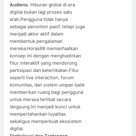
Audiens.
Hiburan global di era
digital bukan lagi proses satu
arah.Pengguna tidak hanya
sebagai penonton pasif, tetapi juga
menjadi aktor aktif dalam
membentuk pengalaman
mereka.Horas88 memanfaatkan
konsep ini dengan menghadirkan
fitur interaktif yang mendorong
partisipasi dan keterlibatan.Fitur
seperti live interaction, forum
komunitas, dan sistem umpan balik
memberikan ruang bagi pengguna
untuk merasa terlibat secara
langsung.Ini menjadi kunci untuk
mempertahankan loyalitas
sekaligus memperkuat ekosistem
digital.
Digitalisasi dan Tantangan