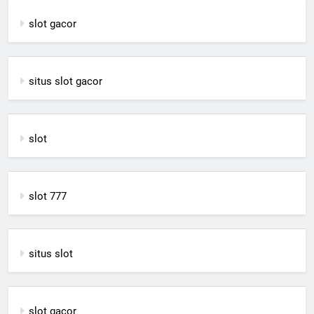
slot gacor
situs slot gacor
slot
slot 777
situs slot
slot gacor